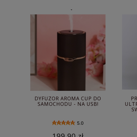
DYFUZOR AROMA CUP DO
P
SAMOCHODU - NA USB!
ULT
S
5.0
199,90 zł