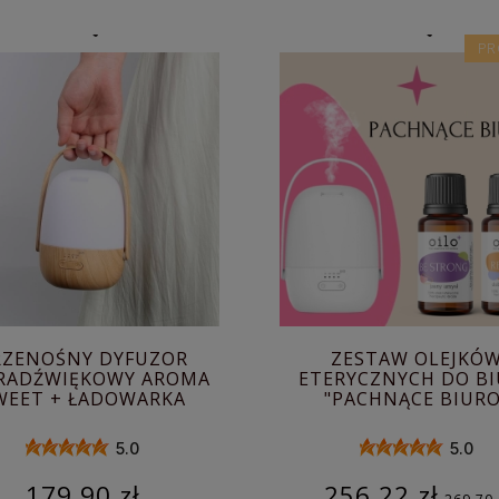
PR
RZENOŚNY DYFUZOR
ZESTAW OLEJKÓ
RADŹWIĘKOWY AROMA
ETERYCZNYCH DO B
WEET + ŁADOWARKA
"PACHNĄCE BIURO
(DYFUZOR + 2 OLEJK
5.0
5.0
179,90 zł
256,22 zł