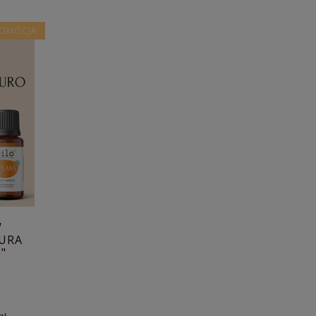
OMOCJA
W
IURA
"
I)