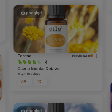
podgląd
Teresa
zweryfikowano
4
Ocena klienta:
Dobrze
w tym miesiącu
0
0
podgląd