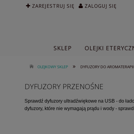
ZAREJESTRUJ SIĘ
ZALOGUJ SIĘ
SKLEP
OLEJKI ETERYCZ
»
OLEJKOWY SKLEP
DYFUZORY DO AROMATERAPII
DYFUZORY PRZENOŚNE
Sprawdź dyfuzory ultradźwiękowe na USB - do łado
dyfuzory, które nie wymagają prądu i wody - sprawdź