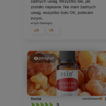
żadnych uwag. Wszystko tak, jak
zostało napisane. Nie mam żadnych
uwag, wszystko było OK, polecam
innym.
w tym miesiącu
0
0
podgląd
Sonia
zweryfikowano
5