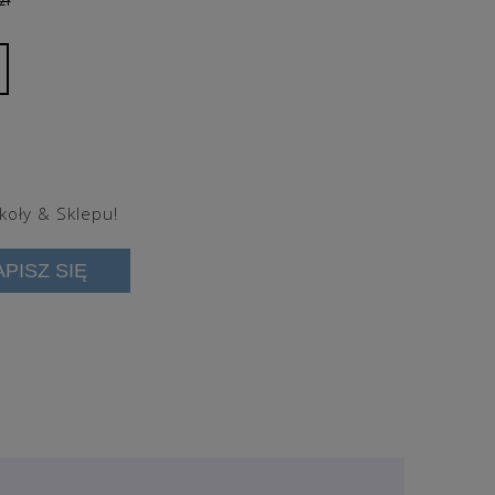
zł
koły & Sklepu!
APISZ SIĘ