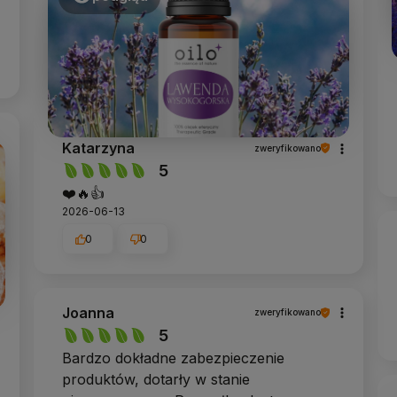
Katarzyna
zweryfikowano
5
❤️🔥👍️
2026-06-13
0
0
Joanna
zweryfikowano
5
Bardzo dokładne zabezpieczenie
produktów, dotarły w stanie