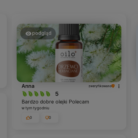
podgląd
Anna
zweryfikowano
5
Bardzo dobre olejki Polecam
w tym tygodniu
0
0