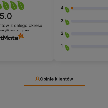
4
5.0
3
entów
z całego okresu
zweryfikowanych przez
2
1
Opinie klientów