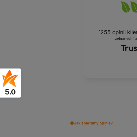
1255
opinii kli
zebranych i 
5.0
Jak zbieramy opinie?