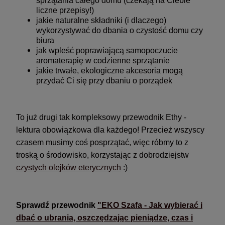
sprzątania całego domu (czekają na Ciebie
liczne przepisy!)
jakie naturalne składniki (i dlaczego)
wykorzystywać do dbania o czystość domu czy
biura
jak wpleść poprawiającą samopoczucie
aromaterapię w codzienne sprzątanie
jakie trwałe, ekologiczne akcesoria mogą
przydać Ci się przy dbaniu o porządek
To już drugi tak kompleksowy przewodnik Ethy -
lektura obowiązkowa dla każdego! Przecież wszyscy
czasem musimy coś posprzątać, więc róbmy to z
troską o środowisko, korzystając z dobrodziejstw
czystych olejków eterycznych
:)
Sprawdź przewodnik
"
EKO Szafa - Jak wybierać i
dbać o ubrania, oszczędzając pieniądze, czas i