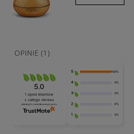
OPINIE
(1)
5
100%
4
0%
5.0
3
0%
1
opinii klientów
z całego okresu
2
0%
zebranych i zweryfikowanych przez
1
0%