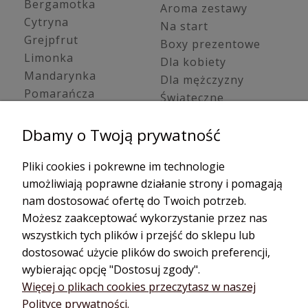
Bergamotka
Aroma zestawy
Cytryna
Na start
Grejpfrut
Boxy prezentowe
Limonka
Dla kobiety
Mandarynka
Dla mężczyzny
Pomarańcza
Świąteczne
Trawa cytrynowa
Zestawy young living
Olejki ziołowe /
Dbamy o Twoją prywatność
Oleje kosmetyczne
korzenne
Olejki cbd
Bazylia
Pliki cookies i pokrewne im technologie
Hydrolaty
Cynamon
umożliwiają poprawne działanie strony i pomagają
Dyfuzory do
Estragon
nam dostosować ofertę do Twoich potrzeb.
aromaterapii
Gałka muszkatołowa
Możesz zaakceptować wykorzystanie przez nas
Dyfuzory
Golteria
samochodowe
wszystkich tych plików i przejść do sklepu lub
Goździk
Aroma biżuteria
dostosować użycie plików do swoich preferencji,
Imbir
Dyfuzory przenośne
wybierając opcję "Dostosuj zgody".
Kardamon
Dyfuzory na kabel
Więcej o plikach cookies przeczytasz w naszej
Polityce prywatności.
Kmin
Akcesoria do