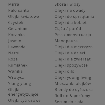
Mirra
Skóra i włosy
Palo santo
Olejki na owady
Olejki kwiatowe
Olejki do sprzątania
Czystek
Olejki dla kobiet
Geranium
Ciąża / poród
Kocanka
Pms / menstruacja
Jaśmin
Menopauza
Lawenda
Olejki dla mężczyzn
Neroli
Olejki dla dzieci
Róża
Olejki dla zwierząt
Rumianek
Olejki spożywcze
Wanilia
Olejki oilo
Wrotycz
Olejki young living
Ylang ylang
Mieszanki olejków
Olejki
Blendy do dyfuzora
energetyzujące
Roll on & perfumy
Olejki cytrusowe
Serum do ciała