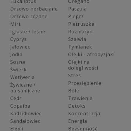
Eukaliptus
Oregano
Drzewo herbaciane
Paczula
Drzewo różane
Pieprz
Mirt
Pietruszka
Iglaste / leśne
Rozmaryn
Cyprys
Szałwia
Jałowiec
Tymianek
Jodła
Olejki - afrodyzjaki
Sosna
Olejki na
dolegliwości
Świerk
Stres
Wetiweria
Przeziębienie
Żywiczne /
balsamiczne
Bóle
Cedr
Trawienie
Copaiba
Detoks
Kadzidłowiec
Koncentracja
Sandałowiec
Energia
Elemi
Bezsenność