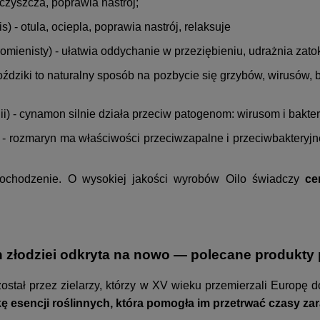
oczyszcza, poprawia nastrój;
s) - otula, ociepla, poprawia nastrój, relaksuje
romienisty) - ułatwia oddychanie w przeziębieniu, udrażnia zato
oździki to naturalny sposób na pozbycie się grzybów, wirusów, b
- cynamon silnie działa przeciw patogenom: wirusom i bakter
) - rozmaryn ma właściwości przeciwzapalne i przeciwbakteryj
 pochodzenie. O wysokiej jakości wyrobów Oilo świadczy
cer
h złodziei odkryta na nowo — polecane produkty
został przez zielarzy, którzy w XV wieku przemierzali Europ
ę esencji roślinnych, która pomogła im przetrwać czasy za