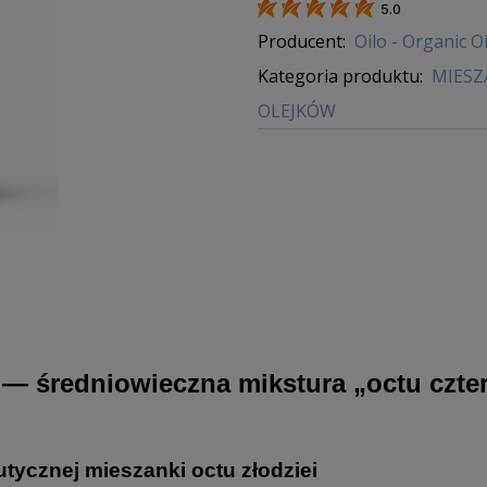
5.0
Producent:
Oilo - Organic Oi
Kategoria produktu:
MIESZ
OLEJKÓW
 średniowieczna mikstura „octu cztere
tycznej mieszanki octu złodziei