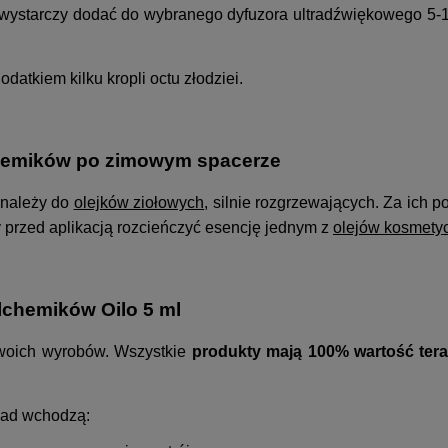
ystarczy dodać do wybranego dyfuzora ultradźwiękowego 5-10 kr
odatkiem kilku kropli octu złodziei.
chemików po zimowym spacerze
 należy do
olejków ziołowych
, silnie rozgrzewających. Za ich 
 przed aplikacją rozcieńczyć esencję jednym z
olejów kosmety
lchemików Oilo 5 ml
 swoich wyrobów. Wszystkie
produkty mają 100% wartość ter
kład wchodzą: