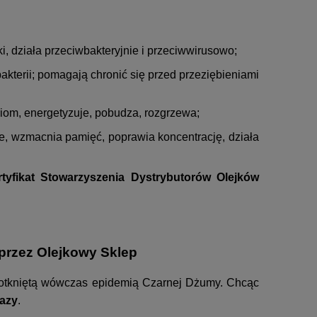
ki, działa przeciwbakteryjnie i przeciwwirusowo;
akterii; pomagają chronić się przed przeziębieniami
iom, energetyzuje, pobudza, rozgrzewa;
ne, wzmacnia pamięć, poprawia koncentrację, działa
tyfikat Stowarzyszenia Dystrybutorów Olejków
 przez Olejkowy Sklep
ę dotkniętą wówczas epidemią Czarnej Dżumy. Chcąc
razy
.