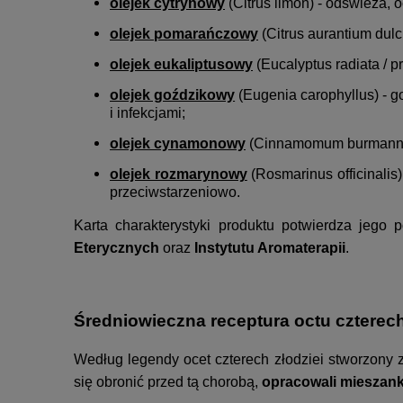
olejek cytrynowy
(Citrus limon) - odświeża, 
olejek pomarańczowy
(Citrus aurantium dulci
olejek eukaliptusowy
(Eucalyptus radiata / p
olejek goździkowy
(Eugenia carophyllus) - g
i infekcjami;
olejek cynamonowy
(Cinnamomum burmannii) 
olejek rozmarynowy
(Rosmarinus officinalis
przeciwstarzeniowo.
Karta charakterystyki produktu potwierdza jego
Eterycznych
oraz
Instytutu Aromaterapii
.
Średniowieczna receptura octu czterec
Według legendy ocet czterech złodziei stworzony 
się obronić przed tą chorobą,
opracowali mieszank