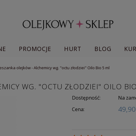
NE
PROMOCJE
HURT
BLOG
KU
eszanka olejków - Alchemicy wg. "octu złodziei" Oilo Bio 5 ml
MICY WG. "OCTU ZŁODZIEI" OILO BI
Dostępność:
Na zam
49,90
Cena: