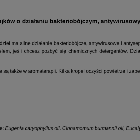
ejków o działaniu bakteriobójczym, antywiruso
dziei ma silne działanie bakteriobójcze, antywirusowe i anty
ielem, jeśli chcesz pozbyć się chemicznych detergentów. Dz
 są także w aromaterapii. Kilka kropel oczyści powietrze i za
ne:
Eugenia caryophyllus oil, Cinnamomum burmannii oil, Eucalyptu