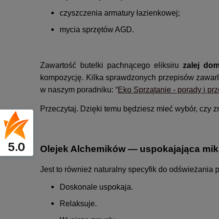
czyszczenia armatury łazienkowej;
mycia sprzętów AGD.
Zawartość butelki pachnącego eliksiru
zalej dom
kompozycję. Kilka sprawdzonych przepisów zawarl
w naszym poradniku:
“
Eko Sprzątanie - porady i p
Przeczytaj. Dzięki temu będziesz mieć wybór, czy 
5.0
Olejek Alchemików — uspokajająca miks
Jest to również naturalny specyfik do odświeżania
Doskonale uspokaja.
Relaksuje.