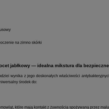
rusowy
tłoczenie na zimno skórki
i ocet jabłkowy — idealna mikstura dla bezpiecz
łodziei wynika z jego doskonałych właściwości antybakteryjny
niwersalny środek do:
iemowląt, które mają kontakt z żywnością spożywaną przez mal