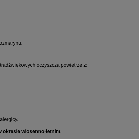
rozmarynu.
ltradźwiękowych
oczyszcza powietrze z:
 alergicy.
 okresie wiosenno-letnim
.