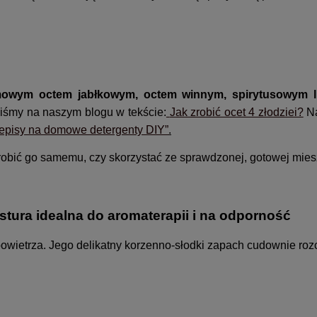
owym octem jabłkowym, octem winnym, spirytusowym l
iśmy na naszym blogu w tekście:
Jak zrobić ocet 4 złodziei?
Na
rzepisy na domowe detergenty DIY”
.
zrobić go samemu, czy skorzystać ze sprawdzonej, gotowej mies
tura idealna do aromaterapii i na odporność
 powietrza. Jego delikatny korzenno-słodki zapach cudownie ro