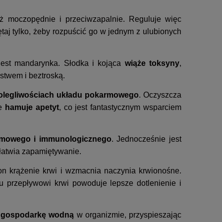
eż moczopędnie i przeciwzapalnie. Reguluje więc
taj tylko, żeby rozpuścić go w jednym z ulubionych
 jest mandarynka. Słodka i kojąca
wiąże toksyny
,
ństwem i beztroską.
olegliwościach układu pokarmowego
. Oczyszcza
e
hamuje apetyt
, co jest fantastycznym wsparciem
rmowego i immunologicznego
. Jednocześnie jest
łatwia zapamiętywanie.
on krążenie krwi i wzmacnia naczynia krwionośne.
u przepływowi krwi powoduje lepsze dotlenienie i
 gospodarkę wodną
w organizmie, przyspieszając