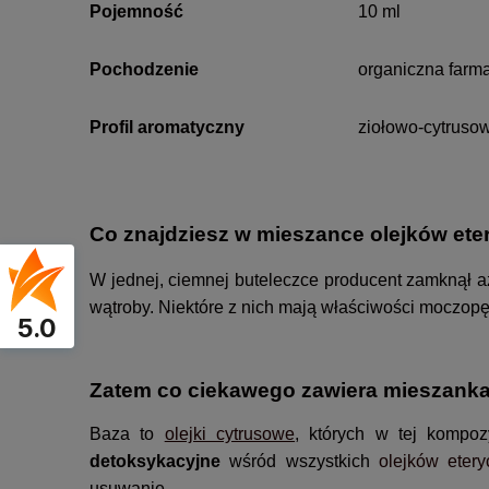
Pojemność
10 ml
Pochodzenie
organiczna farma 
Profil aromatyczny
ziołowo-cytrusow
Co znajdziesz w mieszance olejków ete
W jednej, ciemnej buteleczce producent zamknął 
wątroby. Niektóre z nich mają właściwości moczopę
5.0
Zatem co ciekawego zawiera mieszanka
Baza to
olejki cytrusowe
, których w tej kompo
detoksykacyjne
wśród wszystkich
olejków eter
usuwanie.