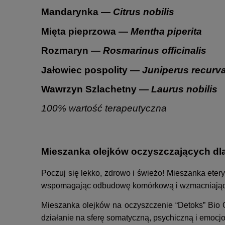
Mandarynka —
Citrus nobilis
Mięta pieprzowa —
Mentha piperita
Rozmaryn —
Rosmarinus officinalis
Jałowiec pospolity —
Juniperus recurv
Wawrzyn Szlachetny —
Laurus nobilis
100% wartość terapeutyczna
Mieszanka olejków oczyszczających dl
Poczuj się lekko, zdrowo i świeżo! Mieszanka eter
wspomagając odbudowę komórkową i wzmacniając ukł
Mieszanka olejków na oczyszczenie “Detoks” Bio O
działanie na sferę somatyczną, psychiczną i emocj