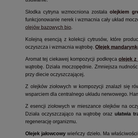
Słodka cytryna wzmocniona została
olejkiem gr
funkcjonowanie nerek i wzmacnia cały układ moczow
olejów bazowych bio
.
Kolejną esencją z kolekcji cytrusów, które prod
oczyszcza i wzmacnia wątrobę.
Olejek mandaryn
Aromat tej ciekawej kompozycji podkręca
olejek z
wątrobę. Działa moczopędnie. Zmniejsza nudności.
przy diecie oczyszczającej.
Z olejków ziołowych w kompozycji znalazł się r
wsparciem dla centralnego układu nerwowego. Hamu
Z esencji ziołowych w mieszance olejków na oczy
Działa oczyszczająco na wątrobę oraz
ułatwia t
regenerację organizmu.
Olejek jałowcowy
wieńczy dzieło. Ma właściwości