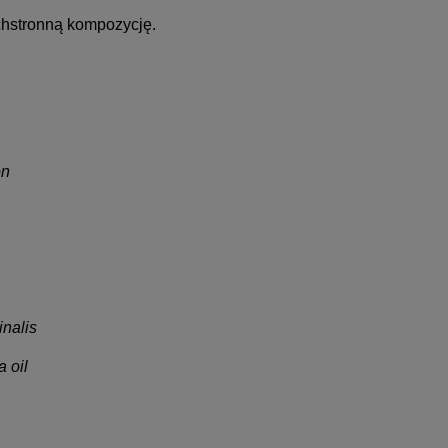
echstronną kompozycję.
on
inalis
 oil