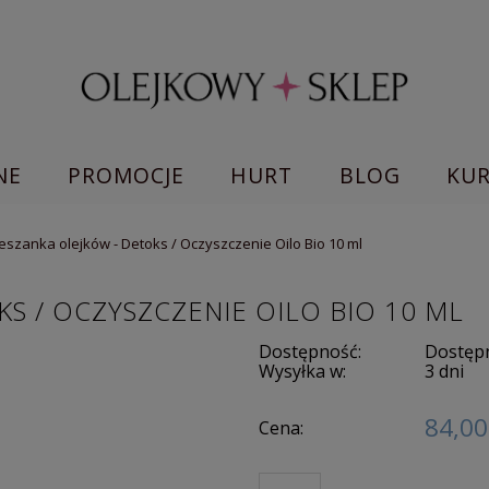
NE
PROMOCJE
HURT
BLOG
KU
eszanka olejków - Detoks / Oczyszczenie Oilo Bio 10 ml
S / OCZYSZCZENIE OILO BIO 10 ML
Dostępność:
Dostępn
Wysyłka w:
3 dni
84,00
Cena: