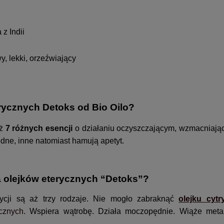
z Indii
y, lekki, orzeźwiający
rycznych Detoks od Bio Oilo?
aż
7 różnych esencji
o działaniu oczyszczającym, wzmacniając
dne, inne natomiast hamują apetyt.
 olejków eterycznych “Detoks”?
zycji są aż trzy rodzaje. Nie mogło zabraknąć
olejku cyt
ycznych
. Wspiera wątrobę. Działa moczopędnie. Wiąże metal