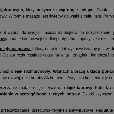
ejpfrutowym
, który
oczyszcza wątrobę z toksyn
. Działa t
y. W formie masażu jest świetny do walki z cellulitem. Pamię
ucent wybrał do swojej mieszanki olejków na oczyszczanie,
kowy
nadaje kompozycji słodkiej nuty, która kojarzy się z dzieci
 mięty pieprzowej
, który od setek lat wykorzystywany jest w
d
 Działa rozkurczająco także na jelita i żołądek. Jednocześni
ównież
olejek rozmarynowy
.
Wzmacnia pracę układu poka
je rozwój, np. choroby Alzheimera. Zwiększa koncentrację i u
szczanie znalazło się miejsce na
olejek laurowy
. Pobudza 
rawienie w szczególności tłustych potraw
. Dzięki szybszem
 przeciwzapalne, przeciwbakteryjne i antywirusowe.
Reguluje