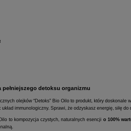
a
a pełniejszego detoksu organizmu
ycznych olejków “Detoks” Bio Oilo to produkt, który doskonale 
ad immunologiczny. Sprawi, że odzyskasz energię, siłę do dz
ilo to kompozycja czystych, naturalnych esencji
o 100% wart
onalną.