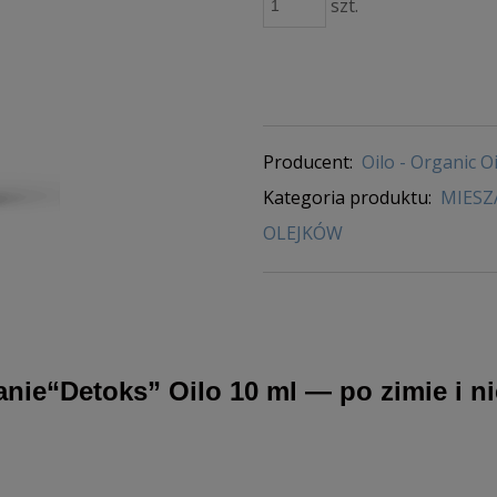
szt.
Producent:
Oilo - Organic Oi
Kategoria produktu:
MIESZ
OLEJKÓW
nie“Detoks” Oilo 10 ml — po zimie i ni