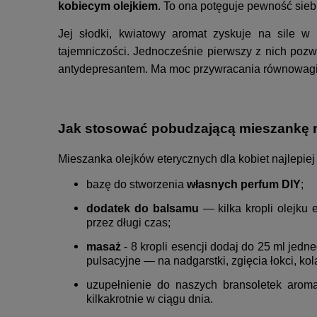
kobiecym olejkiem
. To ona potęguje pewność siebi
Jej słodki, kwiatowy aromat zyskuje na sile w
tajemniczości. Jednocześnie pierwszy z nich pozw
antydepresantem. Ma moc przywracania równowagi
Jak stosować pobudzającą mieszankę n
Mieszanka olejków eterycznych dla kobiet najlepiej
bazę do stworzenia
własnych perfum DIY
;
dodatek do balsamu
— kilka kropli olejku
przez długi czas;
masaż
- 8 kropli esencji dodaj do 25 ml jed
pulsacyjne — na nadgarstki, zgięcia łokci, kol
uzupełnienie do naszych bransoletek aroma
kilkakrotnie w ciągu dnia.