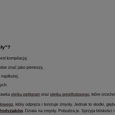
sły”?
est kompilacją:
obie znać jako pierwszy,
ą najdłużej,
zych.
prawka
olejku petitgrain
oraz
olejku grejpfrutowego
, które orzeźw
ndowego
, który odpręża i tonizuje zmysły. Jednak to słodki, głę
frodyzjaków
. Działa na zmysły. Pobudza je. Sprzyja bliskości