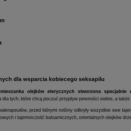
um
a
nych dla wsparcia kobiecego seksapilu
o
mieszanka olejków eterycznych stworzona specjalnie d
dla tych, które chcą poczuć przypływ pewności siebie, a także
erapeutów, przed którymi rośliny odkryły wszystkie swe tajemn
towych i tajemniczość balsamicznych, orientalnych olejków dr