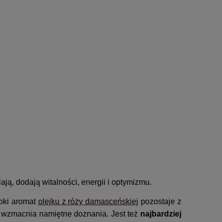
iają, dodają witalności, energii i optymizmu.
boki aromat
olejku z róży damasceńskiej
pozostaje z
 i wzmacnia namiętne doznania. Jest też
najbardziej