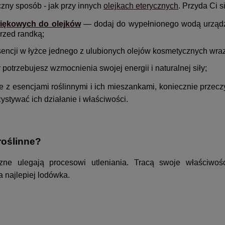
zny sposób - jak przy innych
olejkach eterycznych
. Przyda Ci s
więkowych do olejków
— dodaj do wypełnionego wodą urządzeni
rzed randką;
esencji w łyżce jednego z ulubionych olejów kosmetycznych wra
potrzebujesz wzmocnienia swojej energii i naturalnej siły;
ie z esencjami roślinnymi i ich mieszankami, koniecznie przecz
ystywać ich działanie i właściwości.
roślinne?
zne ulegają procesowi utleniania. Tracą swoje właściwoś
 najlepiej lodówka.