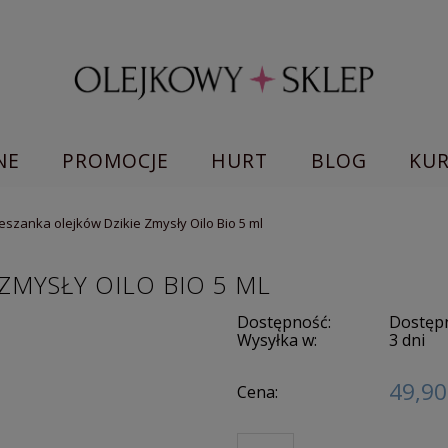
NE
PROMOCJE
HURT
BLOG
KU
eszanka olejków Dzikie Zmysły Oilo Bio 5 ml
ZMYSŁY OILO BIO 5 ML
Dostępność:
Dostępn
Wysyłka w:
3 dni
49,90
Cena: