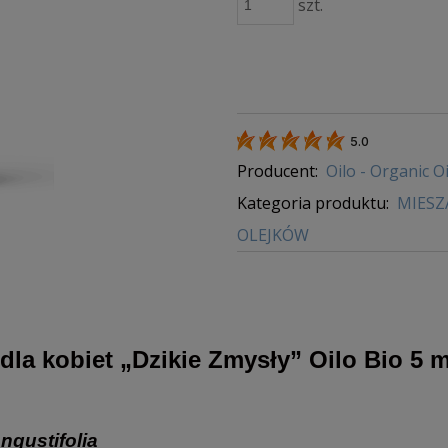
szt.
5.0
Producent:
Oilo - Organic Oi
Kategoria produktu:
MIESZ
OLEJKÓW
dla kobiet „Dzikie Zmysły” Oilo Bio 5 
ngustifolia