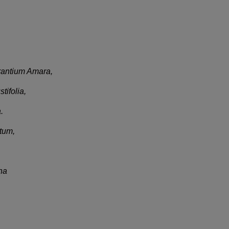
rantium Amara,
tifolia,
a.
tum,
na