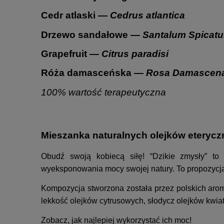
Cedr atlaski
—
Cedrus atlantica
Drzewo sandałowe
—
Santalum Spicat
Grapefruit
—
Citrus paradisi
Róża damasceńska
—
Rosa Damascen
100% wartość terapeutyczna
Mieszanka naturalnych olejków eterycz
Obudź swoją kobiecą siłę! “Dzikie zmysły” t
wyeksponowania mocy swojej natury. To propozycja 
Kompozycja stworzona została przez polskich aromat
lekkość olejków cytrusowych, słodycz olejków kwia
Zobacz, jak najlepiej wykorzystać ich moc!