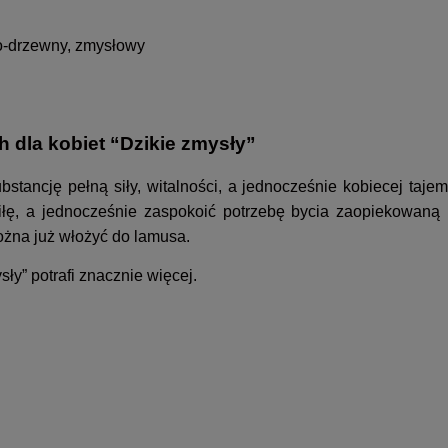
wo-drzewny, zmysłowy
h dla kobiet “Dzikie zmysły”
stancję pełną siły, witalności, a jednocześnie kobiecej tajemn
iłę, a jednocześnie zaspokoić potrzebę bycia zaopiekowaną 
można już włożyć do lamusa.
y” potrafi znacznie więcej.