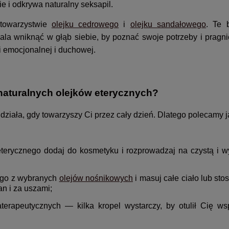
e i odkrywa naturalny seksapil.
 towarzystwie
olejku cedrowego
i
olejku sandałowego
. Te 
ala wniknąć w głąb siebie, by poznać swoje potrzeby i pragn
 emocjonalnej i duchowej.
aturalnych olejków eterycznych?
 działa, gdy towarzyszy Ci przez cały dzień. Dlatego polecamy j
 eterycznego dodaj do kosmetyku i rozprowadzaj na czystą i 
nego z wybranych
olejów nośnikowych
i masuj całe ciało lub sto
an i za uszami;
terapeutycznych — kilka kropel wystarczy, by otulił Cię ws