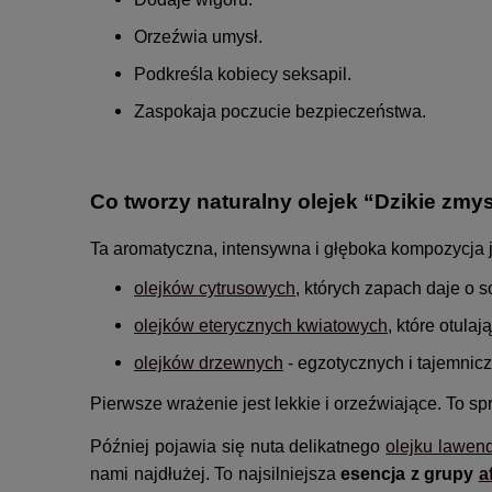
Orzeźwia umysł.
Podkreśla kobiecy seksapil.
Zaspokaja poczucie bezpieczeństwa.
Co tworzy naturalny olejek “Dzikie zmy
Ta aromatyczna, intensywna i głęboka kompozycja j
olejków cytrusowych
, których zapach daje o s
olejków eterycznych kwiatowych
, które otulaj
olejków drzewnych
- egzotycznych i tajemnic
Pierwsze wrażenie jest lekkie i orzeźwiające. To s
Później pojawia się nuta delikatnego
olejku lawe
nami najdłużej. To najsilniejsza
esencja z grupy
a