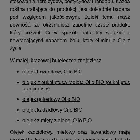
stosowania herbicydów, pestycydów i randapu. Każda
roślina trafiająca do produkcji jest dokładnie badana
pod względem jakościowym. Dzięki temu masz
pewność, że otrzymujesz zupełnie czysty produkt,
który pozwoli Ci w sposób naturalny walczyć z
nawracającymi napadami bólu, który eliminuje Cię z
życia.
W małej, brązowej buteleczce znajdziesz:
olejek lawendowy Oilo BIO
olejek z eukaliptusa radiata Oilo BIO
(eukaliptus
promienisty)
olejek golteriowy Oilo BIO
olejek kadzidłowy Oilo BIO
olejek z mięty zielonej Oilo BIO
Olejek kadzidłowy, miętowy oraz lawendowy mają
niezwykle kojące działanie w napięciowych bólach