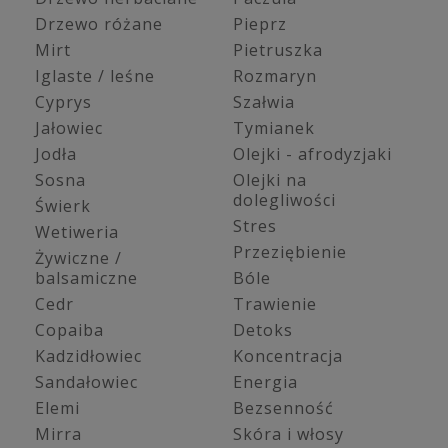
Drzewo różane
Pieprz
Mirt
Pietruszka
Iglaste / leśne
Rozmaryn
Cyprys
Szałwia
Jałowiec
Tymianek
Jodła
Olejki - afrodyzjaki
Sosna
Olejki na
dolegliwości
Świerk
Stres
Wetiweria
Przeziębienie
Żywiczne /
balsamiczne
Bóle
Cedr
Trawienie
Copaiba
Detoks
Kadzidłowiec
Koncentracja
Sandałowiec
Energia
Elemi
Bezsenność
Mirra
Skóra i włosy