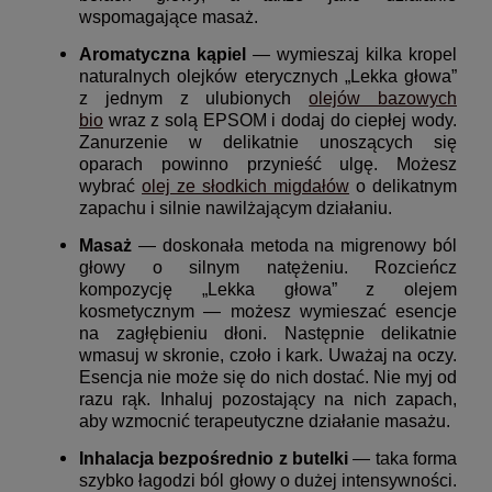
wspomagające masaż.
Aromatyczna kąpiel
— wymieszaj kilka kropel
naturalnych olejków eterycznych „Lekka głowa”
z jednym z ulubionych
olejów bazowych
bio
wraz z solą EPSOM i dodaj do ciepłej wody.
Zanurzenie w delikatnie unoszących się
oparach powinno przynieść ulgę. Możesz
wybrać
olej ze słodkich migdałów
o delikatnym
zapachu i silnie nawilżającym działaniu.
Masaż
— doskonała metoda na migrenowy ból
głowy o silnym natężeniu. Rozcieńcz
kompozycję „Lekka głowa” z olejem
kosmetycznym — możesz wymieszać esencje
na zagłębieniu dłoni. Następnie delikatnie
wmasuj w skronie, czoło i kark. Uważaj na oczy.
Esencja nie może się do nich dostać. Nie myj od
razu rąk. Inhaluj pozostający na nich zapach,
aby wzmocnić terapeutyczne działanie masażu.
Inhalacja bezpośrednio z butelki
— taka forma
szybko łagodzi ból głowy o dużej intensywności.