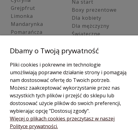
Cytryna
Na start
Grejpfrut
Boxy prezentowe
Limonka
Dla kobiety
Mandarynka
Dla mężczyzny
Pomarańcza
Świąteczne
Trawa cytrynowa
Zestawy young living
Olejki ziołowe /
Dbamy o Twoją prywatność
Oleje kosmetyczne
korzenne
Olejki cbd
Bazylia
Pliki cookies i pokrewne im technologie
Hydrolaty
Cynamon
umożliwiają poprawne działanie strony i pomagają
Dyfuzory do
Estragon
nam dostosować ofertę do Twoich potrzeb.
aromaterapii
Gałka muszkatołowa
Możesz zaakceptować wykorzystanie przez nas
Dyfuzory
Golteria
samochodowe
wszystkich tych plików i przejść do sklepu lub
Goździk
Aroma biżuteria
dostosować użycie plików do swoich preferencji,
Imbir
Dyfuzory przenośne
wybierając opcję "Dostosuj zgody".
Kardamon
Dyfuzory na kabel
Więcej o plikach cookies przeczytasz w naszej
Polityce prywatności.
Kmin
Akcesoria do
aromaterapii
Kolendra