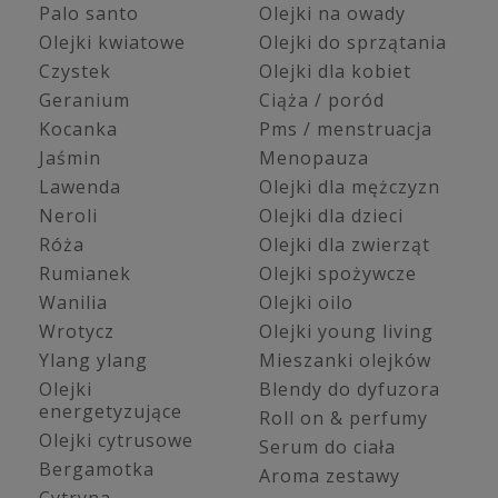
Palo santo
Olejki na owady
Olejki kwiatowe
Olejki do sprzątania
Czystek
Olejki dla kobiet
Geranium
Ciąża / poród
Kocanka
Pms / menstruacja
Jaśmin
Menopauza
Lawenda
Olejki dla mężczyzn
Neroli
Olejki dla dzieci
Róża
Olejki dla zwierząt
Rumianek
Olejki spożywcze
Wanilia
Olejki oilo
Wrotycz
Olejki young living
Ylang ylang
Mieszanki olejków
Olejki
Blendy do dyfuzora
energetyzujące
Roll on & perfumy
Olejki cytrusowe
Serum do ciała
Bergamotka
Aroma zestawy