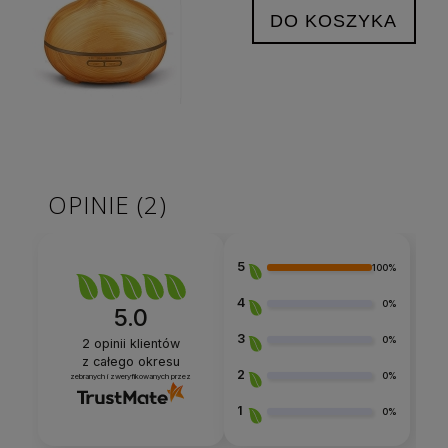
DO KOSZYKA
OPINIE
(2)
5
100%
4
0%
5.0
3
0%
2
opinii klientów
z całego okresu
2
0%
zebranych i zweryfikowanych przez
1
0%