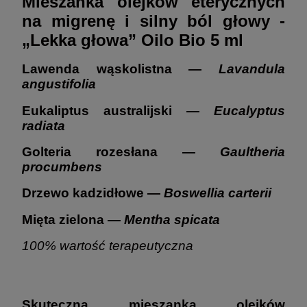
Mieszanka olejków eterycznych
na migrenę i silny ból głowy -
„Lekka głowa” Oilo Bio 5 ml
Lawenda wąskolistna —
Lavandula
angustifolia
Eukaliptus australijski —
Eucalyptus
radiata
Golteria rozesłana —
Gaultheria
procumbens
Drzewo kadzidłowe —
Boswellia carterii
Mięta zielona —
Mentha spicata
100% wartość terapeutyczna
Skuteczna mieszanka olejków