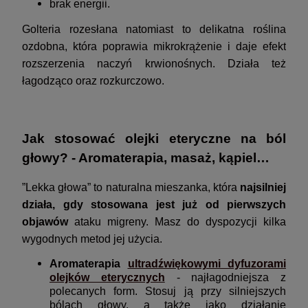
brak energii.
Golteria rozesłana natomiast to delikatna roślina
ozdobna, która poprawia mikrokrążenie i daje efekt
rozszerzenia naczyń krwionośnych. Działa też
łagodząco oraz rozkurczowo.
Jak stosować olejki eteryczne na ból
głowy? - Aromaterapia, masaż, kąpiel…
”Lekka głowa” to naturalna mieszanka, która
najsilniej
działa, gdy stosowana jest już od pierwszych
objawów
ataku migreny. Masz do dyspozycji kilka
wygodnych metod jej użycia.
Aromaterapia
ultradźwiękowymi dyfuzorami
olejków eterycznych
- najłagodniejsza z
polecanych form. Stosuj ją przy silniejszych
bólach głowy, a także jako działanie