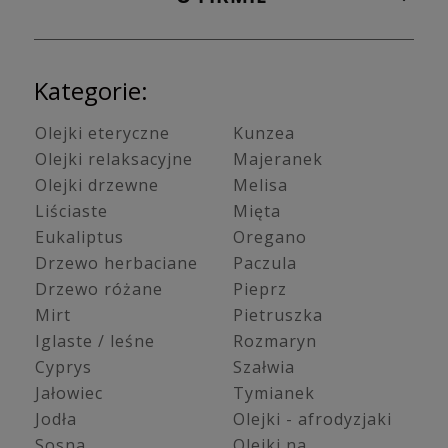
Kategorie:
Olejki eteryczne
Kunzea
Olejki relaksacyjne
Majeranek
Olejki drzewne
Melisa
Liściaste
Mięta
Eukaliptus
Oregano
Drzewo herbaciane
Paczula
Drzewo różane
Pieprz
Mirt
Pietruszka
Iglaste / leśne
Rozmaryn
Cyprys
Szałwia
Jałowiec
Tymianek
Jodła
Olejki - afrodyzjaki
Sosna
Olejki na