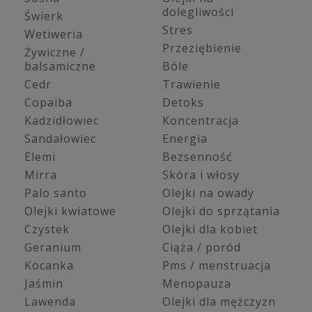
dolegliwości
Świerk
Stres
Wetiweria
Przeziębienie
Żywiczne /
balsamiczne
Bóle
Cedr
Trawienie
Copaiba
Detoks
Kadzidłowiec
Koncentracja
Sandałowiec
Energia
Elemi
Bezsenność
Mirra
Skóra i włosy
Palo santo
Olejki na owady
Olejki kwiatowe
Olejki do sprzątania
Czystek
Olejki dla kobiet
Geranium
Ciąża / poród
Kocanka
Pms / menstruacja
Jaśmin
Menopauza
Lawenda
Olejki dla mężczyzn