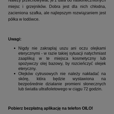
Należy przechowywać je z dala od nasłonecznionych
miejsc i grzejników. Dobra jest dla nich chłodna,
zacieniona szafka, ale najlepszym rozwiązaniem jest
półka w lodówce.
Uwagi
:
Nigdy nie zakraplaj uszu ani oczu
olejkami
eterycznymi
- w razie takiej sytuacji natychmiast
zaaplikuj w te miejsca kosmetyczny lub
spożywczy olej bazowy, by rozcieńczyć olejek
eteryczny.
Olejków cytrusowych
nie należy nakładać na
skórę, która będzie wystawiona na
bezpośrednie działanie promieni słonecznych
lub światła ultrafioletowego w ciągu 72 godzin.
Pobierz bezpłatną
aplikację na telefon OILO
!