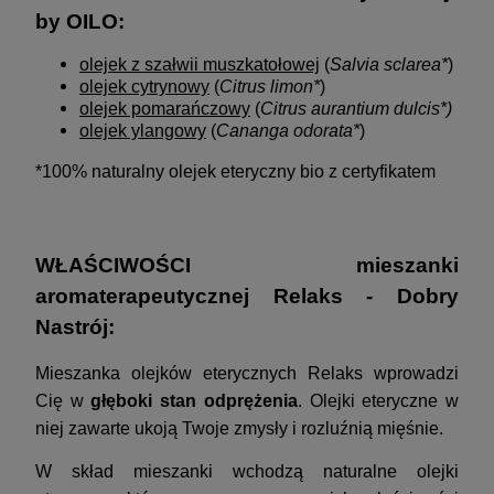
by OILO:
olejek z szałwii muszkatołowej
(
Salvia sclarea*
)
olejek cytrynowy
(
Citrus limon*
)
olejek pomarańczowy
(
Citrus aurantium dulcis*)
olejek ylangowy
(
Cananga odorata*
)
*100% naturalny olejek eteryczny bio z certyfikatem
WŁAŚCIWOŚCI mieszanki
aromaterapeutycznej Relaks - Dobry
Nastrój:
Mieszanka olejków eterycznych Relaks wprowadzi
Cię w
głęboki stan odprężenia
. Olejki eteryczne w
niej zawarte u
koją Twoje zmysły i rozluźnią mięśnie.
W skład mieszanki wchodzą naturalne olejki