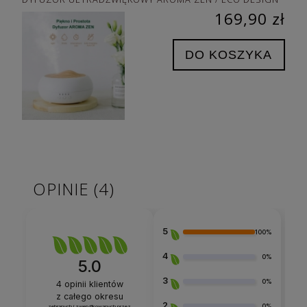
169,90 zł
DO KOSZYKA
OPINIE
(4)
5
100%
4
0%
5.0
3
0%
4
opinii klientów
z całego okresu
2
0%
zebranych i zweryfikowanych przez