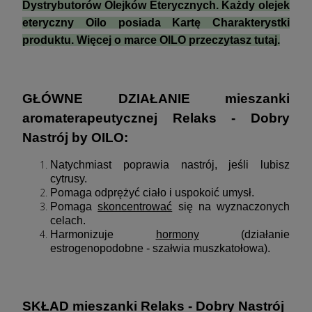
Dystrybutorów Olejków Eterycznych. Każdy olejek
eteryczny Oilo posiada Kartę Charakterystki
produktu. Więcej o marce OILO przeczytasz
tutaj
.
GŁÓWNE DZIAŁANIE mieszanki
aromaterapeutycznej Relaks - Dobry
Nastrój by OILO:
Natychmiast poprawia nastrój, jeśli lubisz
cytrusy.
Pomaga odprężyć ciało i uspokoić umysł.
Pomaga
skoncentrować
się na wyznaczonych
celach.
Harmonizuje
hormony
(działanie
estrogenopodobne - szałwia muszkatołowa).
SKŁAD mieszanki Relaks - Dobry Nastrój