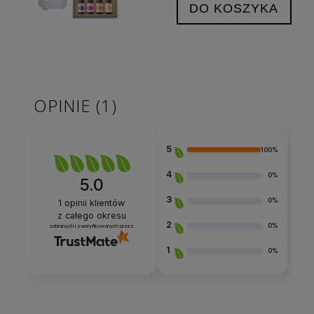
DO KOSZYKA
OPINIE
(1)
5
100%
4
0%
5.0
3
0%
1
opinii klientów
z całego okresu
2
0%
zebranych i zweryfikowanych przez
1
0%