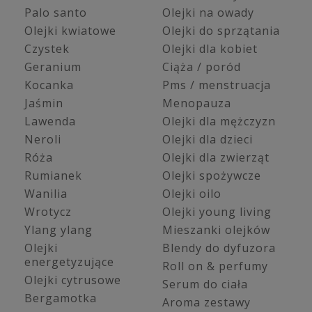
Palo santo
Olejki na owady
Olejki kwiatowe
Olejki do sprzątania
Czystek
Olejki dla kobiet
Geranium
Ciąża / poród
Kocanka
Pms / menstruacja
Jaśmin
Menopauza
Lawenda
Olejki dla mężczyzn
Neroli
Olejki dla dzieci
Róża
Olejki dla zwierząt
Rumianek
Olejki spożywcze
Wanilia
Olejki oilo
Wrotycz
Olejki young living
Ylang ylang
Mieszanki olejków
Olejki
Blendy do dyfuzora
energetyzujące
Roll on & perfumy
Olejki cytrusowe
Serum do ciała
Bergamotka
Aroma zestawy