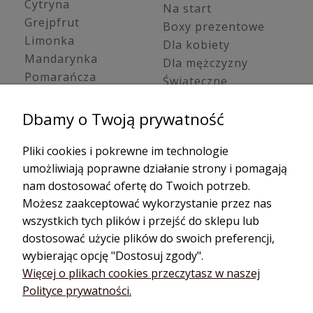
Cytryna
Na start
Grejpfrut
Boxy prezentowe
Limonka
Dla kobiety
Mandarynka
Dla mężczyzny
Pomarańcza
Świąteczne
Trawa cytrynowa
Zestawy young living
Olejki ziołowe /
Dbamy o Twoją prywatność
Oleje kosmetyczne
korzenne
Olejki cbd
Bazylia
Pliki cookies i pokrewne im technologie
Hydrolaty
Cynamon
umożliwiają poprawne działanie strony i pomagają
Dyfuzory do
Estragon
nam dostosować ofertę do Twoich potrzeb.
aromaterapii
Gałka muszkatołowa
Możesz zaakceptować wykorzystanie przez nas
Dyfuzory
Golteria
samochodowe
wszystkich tych plików i przejść do sklepu lub
Goździk
Aroma biżuteria
dostosować użycie plików do swoich preferencji,
Imbir
Dyfuzory przenośne
wybierając opcję "Dostosuj zgody".
Kardamon
Dyfuzory na kabel
Więcej o plikach cookies przeczytasz w naszej
Polityce prywatności.
Kmin
Akcesoria do
aromaterapii
Kolendra