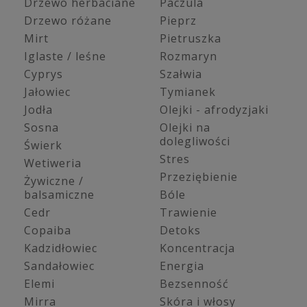
Drzewo herbaciane
Paczula
Drzewo różane
Pieprz
Mirt
Pietruszka
Iglaste / leśne
Rozmaryn
Cyprys
Szałwia
Jałowiec
Tymianek
Jodła
Olejki - afrodyzjaki
Sosna
Olejki na
dolegliwości
Świerk
Stres
Wetiweria
Przeziębienie
Żywiczne /
balsamiczne
Bóle
Cedr
Trawienie
Copaiba
Detoks
Kadzidłowiec
Koncentracja
Sandałowiec
Energia
Elemi
Bezsenność
Mirra
Skóra i włosy