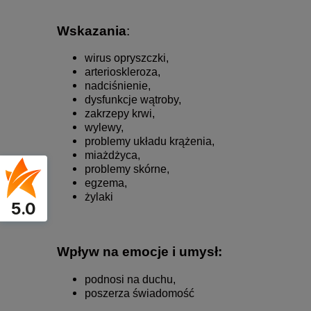
Wskazania
:
wirus opryszczki,
arterioskleroza,
nadciśnienie,
dysfunkcje wątroby,
zakrzepy krwi,
wylewy,
problemy układu krążenia,
miażdżyca,
problemy skórne,
egzema,
żylaki
5.0
Wpływ na emocje i umysł:
podnosi na duchu,
poszerza świadomość