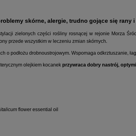
oblemy skórne, alergie, trudno gojące się rany i
tylacji zielonych części rośliny rosnącej w rejonie Morza Śr
piony przede wszystkim w leczeniu zmian skórnych.
jach o podłożu drobnoustrojowym. Wspomaga odkrztuszanie, łag
eterycznym olejkiem kocanek
przywraca dobry nastrój, optymi
italicum
flower essential oil