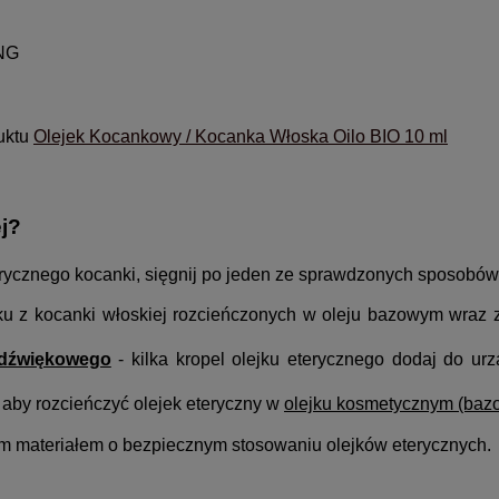
NG
uktu
Olejek Kocankowy / Kocanka Włoska Oilo BIO 10 ml
j?
erycznego kocanki, sięgnij po jeden ze sprawdzonych sposobów
jku z kocanki włoskiej rozcieńczonych w oleju bazowym wraz
adźwiękowego
- kilka kropel olejku eterycznego dodaj do ur
, aby rozcieńczyć olejek eteryczny w
olejku kosmetycznym (ba
ym materiałem o
bezpiecznym stosowaniu olejków eterycznych
.