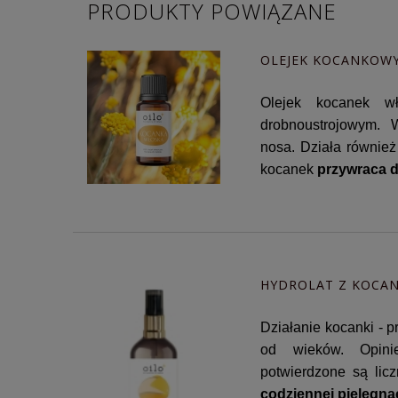
PRODUKTY POWIĄZANE
OLEJEK KOCANKOWY
Olejek kocanek wł
drobnoustrojowym. 
nosa.
Działa również
kocanek
przywraca d
HYDROLAT Z KOCANK
Działanie kocanki - 
od wieków. Opinie
potwierdzone są lic
codziennej pielęgnac