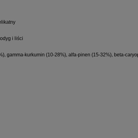
elikatny
dyg i liści
5%), gamma-kurkumin (10-28%), alfa-pinen (15-32%), beta-caryo