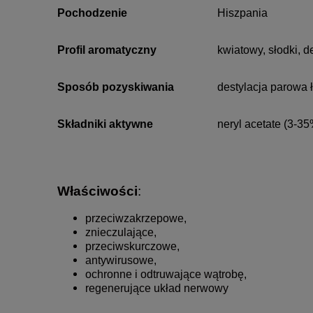
Pochodzenie
Hiszpania
Profil aromatyczny
kwiatowy, słodki, d
Sposób pozyskiwania
destylacja parowa ło
Składniki aktywne
neryl acetate (3-3
Właściwości
:
przeciwzakrzepowe,
znieczulające,
przeciwskurczowe,
antywirusowe,
ochronne i odtruwające wątrobę,
regenerujące układ nerwowy