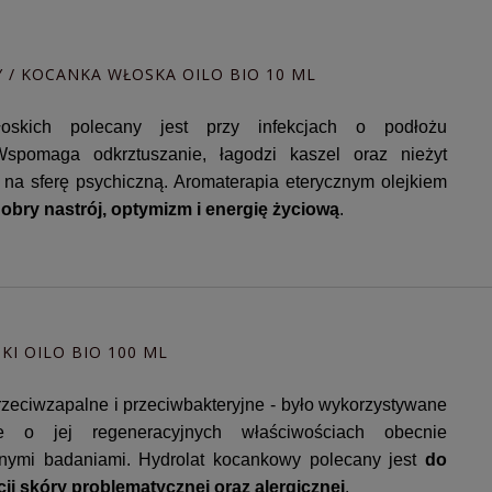
 / KOCANKA WŁOSKA OILO BIO 10 ML
oskich polecany jest przy infekcjach o podłożu
Wspomaga odkrztuszanie, łagodzi kaszel oraz nieżyt
 na sferę psychiczną. Aromaterapia eterycznym olejkiem
obry nastrój, optymizm i energię życiową
.
I OILO BIO 100 ML
przeciwzapalne i przeciwbakteryjne - było wykorzystywane
 o jej regeneracyjnych właściwościach obecnie
znymi badaniami. Hydrolat kocankowy polecany jest
do
ji skóry problematycznej oraz alergicznej
.