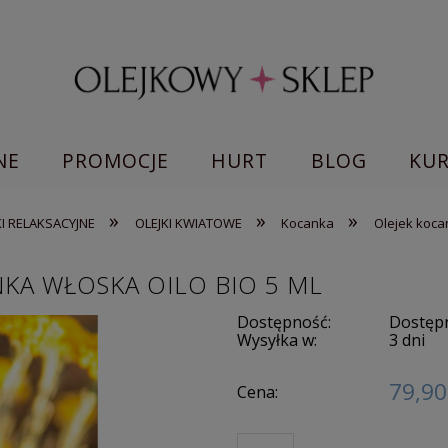
NE
PROMOCJE
HURT
BLOG
KU
»
»
»
KI RELAKSACYJNE
OLEJKI KWIATOWE
Kocanka
Olejek koca
KA WŁOSKA OILO BIO 5 ML
Dostępność:
Dostępn
Wysyłka w:
3 dni
79,90
Cena: