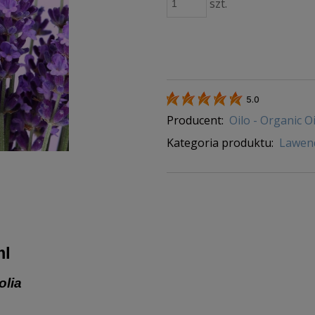
szt.
5.0
Producent:
Oilo - Organic Oi
Kategoria produktu:
Lawen
ml
olia