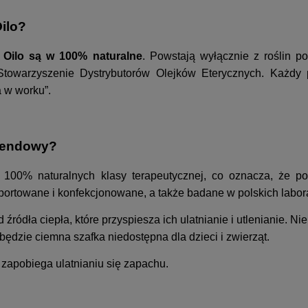
Oilo?
e Oilo są w 100% naturalne
. Powstają wyłącznie z roślin p
Stowarzyszenie Dystrybutorów Olejków Eterycznych. Każdy p
a w worku”.
awendowy?
 100% naturalnych klasy terapeutycznej, co oznacza, że p
ortowane i konfekcjonowane, a także badane w polskich labora
ródła ciepła, które przyspiesza ich ulatnianie i utlenianie. N
będzie ciemna szafka niedostępna dla dzieci i zwierząt.
zapobiega ulatnianiu się zapachu.