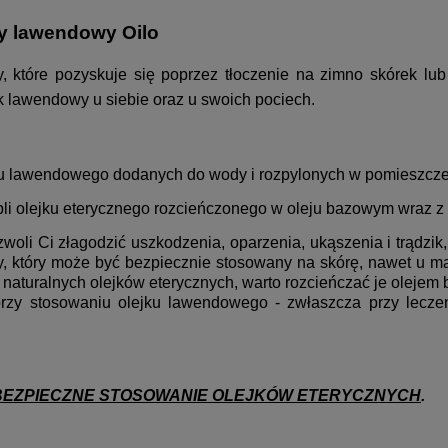
ny lawendowy Oilo
y, które pozyskuje się poprzez tłoczenie na zimno skórek lub
 lawendowy u siebie oraz u swoich pociech.
ku lawendowego dodanych do wody i rozpylonych w pomieszcze
pli olejku eterycznego rozcieńczonego w oleju bazowym wraz z 
zwoli Ci złagodzić uszkodzenia, oparzenia, ukąszenia i trąd
zny, który może być bezpiecznie stosowany na skórę, nawet u 
aturalnych olejków eterycznych, warto rozcieńczać je olejem 
 przy stosowaniu olejku lawendowego - zwłaszcza przy lecz
BEZPIECZNE STOSOWANIE OLEJKÓW ETERYCZNYCH
.