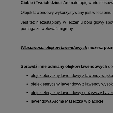
Ciebie i Twoich dzieci
. Aromaterapię warto stosow
Olejek lawendowy wykorzystywany jest w leczeniu 
Jest też niezastąpiony w leczeniu bólu głowy 
pomaga zniwelować migreny.
Właściwości olejków lawendowych
możesz pozna
Sprawdź inne
odmiany olejków lawendowych
do
olejek eteryczny lawendowy z lawendy wąskoli
olejek eteryczny lawendowy z lawendy wysoko
olejek eteryczny lawendowy spożywczy Lave
lawendowa Aroma Maseczka w płachcie
.