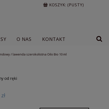
KOSZYK:
(PUSTY)
RSY
O NAS
KONTAKT
ndowy / lawenda szerokolistna Oilo Bio 10 ml
y od ręki
 zł