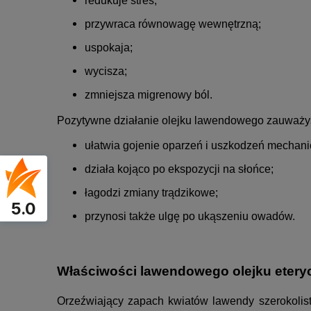
redukuje stres;
przywraca równowagę wewnętrzną;
uspokaja;
wycisza;
zmniejsza migrenowy ból.
Pozytywne działanie olejku lawendowego zauważysz
ułatwia gojenie oparzeń i uszkodzeń mechani
działa kojąco po ekspozycji na słońce;
łagodzi zmiany trądzikowe;
5.0
przynosi także ulgę po ukąszeniu owadów.
Właściwości lawendowego olejku eterycz
Orzeźwiający zapach kwiatów lawendy szerokolist