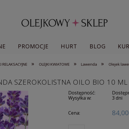
NE
PROMOCJE
HURT
BLOG
KU
»
»
»
KI RELAKSACYJNE
OLEJKI KWIATOWE
Lawenda
Olejek lawe
DA SZEROKOLISTNA OILO BIO 10 ML
Dostępność:
Dostępn
Wysyłka w:
3 dni
84,00
Cena: