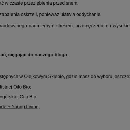
ać w czasie przeziębienia przed snem.
zapalenia oskrzeli,
ponieważ ułatwia
oddychanie.
spowodowanego nadmiernym stresem, przemęczeniem i wysoki
ć, sięgając do naszego bloga.
stępnych w Olejkowym Sklepie, gdzie masz do wyboru jeszcze
stnej Oilo Bio
;
górskiej Oilo Bio
;
nder+ Young Living
;