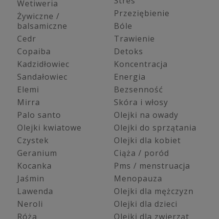
Stres
Wetiweria
Przeziębienie
Żywiczne /
balsamiczne
Bóle
Cedr
Trawienie
Copaiba
Detoks
Kadzidłowiec
Koncentracja
Sandałowiec
Energia
Elemi
Bezsenność
Mirra
Skóra i włosy
Palo santo
Olejki na owady
Olejki kwiatowe
Olejki do sprzątania
Czystek
Olejki dla kobiet
Geranium
Ciąża / poród
Kocanka
Pms / menstruacja
Jaśmin
Menopauza
Lawenda
Olejki dla mężczyzn
Neroli
Olejki dla dzieci
Róża
Olejki dla zwierząt