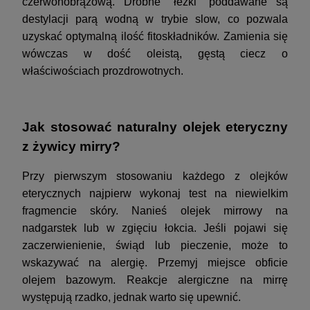
czerwonobrązową. Drobne “łezki” poddawane są
destylacji parą wodną w trybie slow, co pozwala
uzyskać optymalną ilość fitoskładników. Zamienia się
wówczas w dość oleistą, gęstą ciecz o
właściwościach prozdrowotnych.
Jak stosować naturalny olejek eteryczny
z żywicy mirry?
Przy pierwszym stosowaniu każdego z olejków
eterycznych najpierw wykonaj test na niewielkim
fragmencie skóry. Nanieś olejek mirrowy na
nadgarstek lub w zgięciu łokcia. Jeśli pojawi się
zaczerwienienie, świąd lub pieczenie, może to
wskazywać na alergię. Przemyj miejsce obficie
olejem bazowym. Reakcje alergiczne na mirrę
występują rzadko, jednak warto się upewnić.