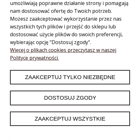
Cynamon
umożliwiają poprawne działanie strony i pomagają
Dyfuzory do
Estragon
nam dostosować ofertę do Twoich potrzeb.
aromaterapii
Gałka muszkatołowa
Możesz zaakceptować wykorzystanie przez nas
Dyfuzory
Golteria
samochodowe
wszystkich tych plików i przejść do sklepu lub
Goździk
Aroma biżuteria
dostosować użycie plików do swoich preferencji,
Imbir
Dyfuzory przenośne
wybierając opcję "Dostosuj zgody".
Kardamon
Dyfuzory na kabel
Więcej o plikach cookies przeczytasz w naszej
Polityce prywatności.
Kmin
Akcesoria do
aromaterapii
Kolendra
Akupresura
Koper
ZAAKCEPTUJ TYLKO NIEZBĘDNE
Książki i kursy
DOSTOSUJ ZGODY
Projekt współtworzony przez Fundację Kossakowskiego.
Wszystkie prawa zastrzeżone dla Olejkowy Sklep 2020-2025.
IT Development Priceo.pl / Shoper.pl
ZAAKCEPTUJ WSZYSTKIE
Sklep internetowy
Shoper.pl