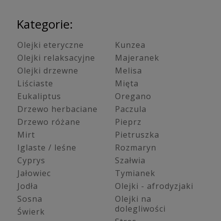
Kategorie:
Olejki eteryczne
Kunzea
Olejki relaksacyjne
Majeranek
Olejki drzewne
Melisa
Liściaste
Mięta
Eukaliptus
Oregano
Drzewo herbaciane
Paczula
Drzewo różane
Pieprz
Mirt
Pietruszka
Iglaste / leśne
Rozmaryn
Cyprys
Szałwia
Jałowiec
Tymianek
Jodła
Olejki - afrodyzjaki
Sosna
Olejki na
dolegliwości
Świerk