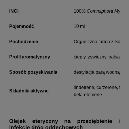
INCI
100%
Commiphora Myrrha w
Pojemność
10 ml
Pochodzenie
Organiczna farma z Somali
Profil aromatyczny
ciepły, żywiczny, balsamicz
Sposób pozyskiwania
destylacja parą wodną skr
lindetrene, curzerene, fu
Składniki aktywne
beta-elemene
Olejek eteryczny na przeziębienie i
infekcje dróg oddechowych