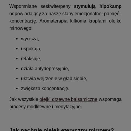
Wspomniane seskwiterpeny
stymulują hipokamp
odpowiadający za nasze stany emocjonalne, pamięć i
koncentrację. Aromaterapia kilkoma kroplami olejku
mirrowego:
wycisza,
uspokaja,
relaksuje,
działa antydepresyjnie,
ułatwia wejrzenie w głąb siebie,
zwiększa koncentrację.
Jak wszystkie
olejki drzewne balsamiczne
wspomaga
procesy modlitewne i medytacyjne.
Jak pachnie olejek eteryczny mirrowy?