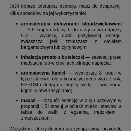
Jeśli dobrze tolerujesz esencję, masz do dyspozycji
kilka sposobów na jej wykorzystanie:
aromaterapia dyfuzorami ultradźwiękowymi
— 5-8 kropli dodanych do urządzenia odpręży
Cię i wyciszy, doda pozytywnej energii,
zwłaszcza jeśli zmieszasz z olejkiem
bergamotowym lub cytrynowym;
inhalacja prosto z buteleczki
— zastosuj przed
medytacją lub w chwilach silnego napięcia;
aromatyczna kąpie
l — wymieszaj 8 kropli w
łyżce stołowej oleju kosmetycznego wraz z solą
EPSOM i dodaj do ciepłej wody — wieczorna
kąpiel ułatwi zasypianie;
masaż —
rozpuść esencję w oleju bazowym w
proporcji 1:5 i stosuj w bólach mięśni, stawów, a
także do walki z egzemą, trądzikiem i
zmarszczkami;
Wszystkim, którzy dopiero zaczynają swoją przygodę