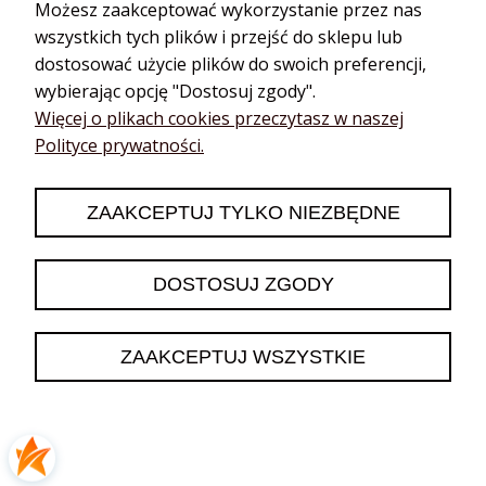
Możesz zaakceptować wykorzystanie przez nas
Rumianek
Olejki spożywcze
wszystkich tych plików i przejść do sklepu lub
Wanilia
Olejki oilo
dostosować użycie plików do swoich preferencji,
Wrotycz
Olejki young living
wybierając opcję "Dostosuj zgody".
Ylang ylang
Mieszanki olejków
Więcej o plikach cookies przeczytasz w naszej
Olejki
Blendy do dyfuzora
energetyzujące
Polityce prywatności.
Roll on & perfumy
Olejki cytrusowe
Serum do ciała
Bergamotka
Aroma zestawy
ZAAKCEPTUJ TYLKO NIEZBĘDNE
Cytryna
Na start
Grejpfrut
Boxy prezentowe
DOSTOSUJ ZGODY
Limonka
Dla kobiety
Mandarynka
Dla mężczyzny
Pomarańcza
Świąteczne
ZAAKCEPTUJ WSZYSTKIE
Trawa cytrynowa
Zestawy young living
Olejki ziołowe /
Oleje kosmetyczne
korzenne
Olejki cbd
Bazylia
Hydrolaty
Cynamon