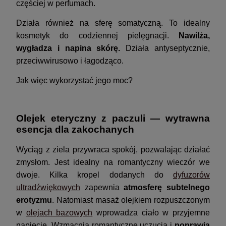
częściej w perfumach.
Działa również na sferę somatyczną. To idealny
kosmetyk do codziennej pielęgnacji.
Nawilża,
wygładza i napina skórę.
Działa antyseptycznie,
przeciwwirusowo i łagodząco.
Jak więc wykorzystać jego moc?
Olejek eteryczny z paczuli — wytrawna
esencja dla zakochanych
Wyciąg z ziela przywraca spokój, pozwalając działać
zmysłom. Jest idealny na romantyczny wieczór we
dwoje. Kilka kropel dodanych do
dyfuzorów
ultradźwiękowych
zapewnia
atmosferę subtelnego
erotyzmu
. Natomiast masaż olejkiem rozpuszczonym
w
olejach bazowych
wprowadza ciało w przyjemne
napięcie. Wzmacnia romantyczne uczucia i
poprawia