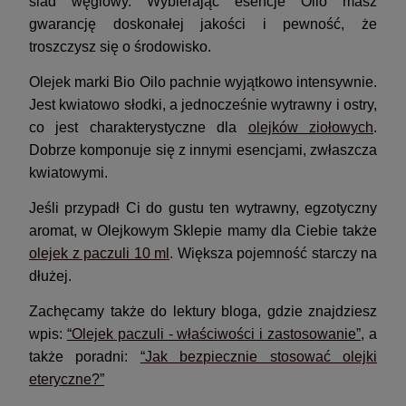
ślad węglowy. Wybierając esencje Oilo masz
gwarancję doskonałej jakości i pewność, że
troszczysz się o środowisko.
Olejek marki Bio Oilo pachnie wyjątkowo intensywnie.
Jest kwiatowo słodki, a jednocześnie wytrawny i ostry,
co jest charakterystyczne dla
olejków ziołowych
.
Dobrze komponuje się z innymi esencjami, zwłaszcza
kwiatowymi.
Jeśli przypadł Ci do gustu ten wytrawny, egzotyczny
aromat, w Olejkowym Sklepie mamy dla Ciebie także
olejek z paczuli 10 ml
. Większa pojemność starczy na
dłużej.
Zachęcamy także do lektury bloga, gdzie znajdziesz
wpis:
“Olejek paczuli - właściwości i zastosowanie”
, a
także poradni:
“Jak bezpiecznie stosować olejki
eteryczne?”