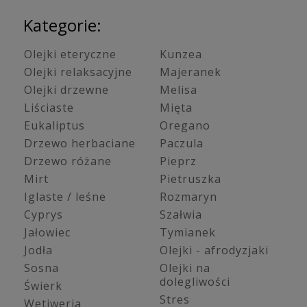
Kategorie:
Olejki eteryczne
Kunzea
Olejki relaksacyjne
Majeranek
Olejki drzewne
Melisa
Liściaste
Mięta
Eukaliptus
Oregano
Drzewo herbaciane
Paczula
Drzewo różane
Pieprz
Mirt
Pietruszka
Iglaste / leśne
Rozmaryn
Cyprys
Szałwia
Jałowiec
Tymianek
Jodła
Olejki - afrodyzjaki
Sosna
Olejki na
dolegliwości
Świerk
Stres
Wetiweria