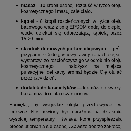
masaż
- 10 kropli esencji rozpuść w łyżce oleju
kosmetycznego i masuj całe ciało,
kąpiel
- 8 kropli rozcieńczonych w łyżce oleju
bazowego wraz z solą EPSOM dodaj do ciepłej
wody; delektuj się odprężającą kąpielą przez
15-20 minut;
składnik domowych perfum olejowych
— jeśli
przypadnie Ci do gustu wytrawny zapach olejku,
wystarczy, że rozcieńczysz go w odrobinie oleju
kosmetycznego i nałożysz na miejsca
pulsacyjne; delikatny aromat będzie Cię otulać
przez cały dzień;
dodatek do kosmetyków
— kremów do twarzy,
balsamów do ciała i szamponów.
Pamiętaj, by wszystkie olejki przechowywać w
lodówce. Nie powinny być narażone na działanie
wysokiej temperatury i światła, które przyspieszają
proces utleniania się esencji. Zawsze dobrze zakręcaj