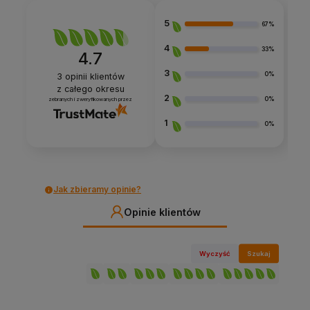
5
67%
4
33%
4.7
3
0%
3
opinii klientów
z całego okresu
2
0%
zebranych i zweryfikowanych przez
1
0%
Jak zbieramy opinie?
Opinie klientów
Wyczyść
Szukaj