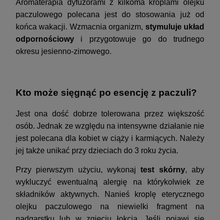
Aromaterapia dyfuzorami z kilkoma kroplami olejku
paczulowego polecana jest do stosowania już od
końca wakacji. Wzmacnia organizm,
stymuluje układ
odpornościowy
i przygotowuje go do trudnego
okresu jesienno-zimowego.
Kto może sięgnąć po esencję z paczuli?
Jest ona dość dobrze tolerowana przez większość
osób. Jednak ze względu na intensywne działanie nie
jest polecana dla kobiet w ciąży i karmiących. Należy
jej także unikać przy dzieciach do 3 roku życia.
Przy pierwszym użyciu, wykonaj
test skórny
, aby
wykluczyć ewentualną alergię na którykolwiek ze
składników aktywnych. Nanieś kroplę eterycznego
olejku paczulowego na niewielki fragment na
nadgarstku lub w zgięciu łokcia. Jeśli pojawi się