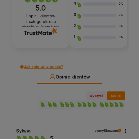
4
0%
5.0
3
0%
1
opinii klientów
z całego okresu
2
0%
zebranych i zweryfikowanych przez
1
0%
Jak zbieramy opinie?
Opinie klientów
Wyczyść
Szukaj
Sylwia
zweryfikowano
5