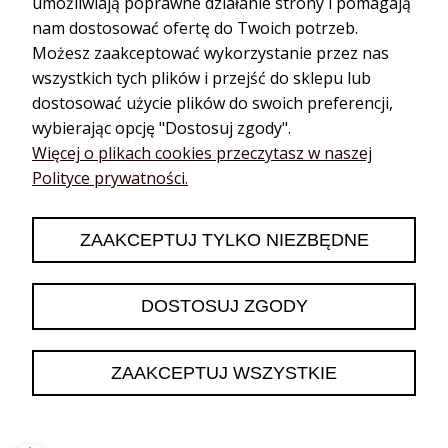
umożliwiają poprawne działanie strony i pomagają
Dyfuzory do
Estragon
nam dostosować ofertę do Twoich potrzeb.
aromaterapii
Gałka muszkatołowa
Możesz zaakceptować wykorzystanie przez nas
Dyfuzory
Golteria
samochodowe
wszystkich tych plików i przejść do sklepu lub
Goździk
Aroma biżuteria
dostosować użycie plików do swoich preferencji,
Imbir
Dyfuzory przenośne
wybierając opcję "Dostosuj zgody".
Kardamon
Dyfuzory na kabel
Więcej o plikach cookies przeczytasz w naszej
Polityce prywatności.
Kmin
Akcesoria do
aromaterapii
Kolendra
Akupresura
Koper
ZAAKCEPTUJ TYLKO NIEZBĘDNE
Książki i kursy
DOSTOSUJ ZGODY
Projekt współtworzony przez Fundację Kossakowskiego.
Wszystkie prawa zastrzeżone dla Olejkowy Sklep 2020-2025.
IT Development Priceo.pl / Shoper.pl
ZAAKCEPTUJ WSZYSTKIE
Sklep internetowy
Shoper.pl