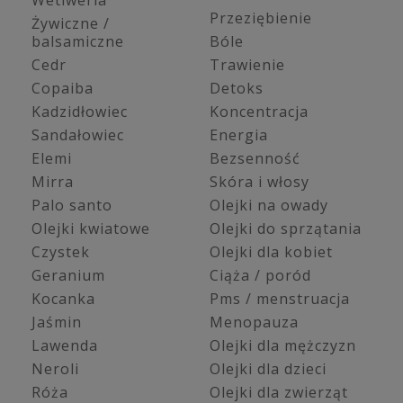
Wetiweria
Przeziębienie
Żywiczne /
balsamiczne
Bóle
Cedr
Trawienie
Copaiba
Detoks
Kadzidłowiec
Koncentracja
Sandałowiec
Energia
Elemi
Bezsenność
Mirra
Skóra i włosy
Palo santo
Olejki na owady
Olejki kwiatowe
Olejki do sprzątania
Czystek
Olejki dla kobiet
Geranium
Ciąża / poród
Kocanka
Pms / menstruacja
Jaśmin
Menopauza
Lawenda
Olejki dla mężczyzn
Neroli
Olejki dla dzieci
Róża
Olejki dla zwierząt