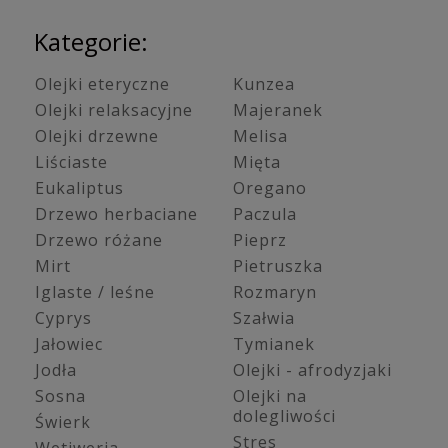
Kategorie:
Olejki eteryczne
Kunzea
Olejki relaksacyjne
Majeranek
Olejki drzewne
Melisa
Liściaste
Mięta
Eukaliptus
Oregano
Drzewo herbaciane
Paczula
Drzewo różane
Pieprz
Mirt
Pietruszka
Iglaste / leśne
Rozmaryn
Cyprys
Szałwia
Jałowiec
Tymianek
Jodła
Olejki - afrodyzjaki
Sosna
Olejki na
dolegliwości
Świerk
Stres