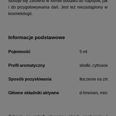
stosuje się zarówno w formie dodatku do napojów, jak
i do przygotowywania dań. Jest też niezastąpiony w
kosmetologii.
Informacje podstawowe
Pojemność
5 ml
Profil aromatyczny
słodki, cytrusowy, 
Sposób pozyskiwania
tłoczenie na zimno
Główne składniki aktywne
d-limonen, mircen