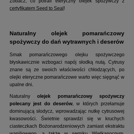
Zobacz, co potrafi eteryczny olejek spożywczy z
certyfikatem
Seed to Seal
!
Naturalny olejek pomarańczowy
spożywczy do dań wytrawnych i deserów
Smak pomarańczowego olejku spożywczego
błyskawicznie wzbogaci napój słodką nutą. Cytrusy
znane są ze swoich właściwości chłodzących, po
olejki eteryczne pomarańczowe warto więc sięgnąć w
upalne dni.
Naturalny
olejek pomarańczowy spożywczy
polecany jest do deserów
, w których przełamuje
dominującą słodycz, wprowadzając nutkę cytrusowej
kwasowości. Świetnie sprawdzi się w kruchych
ciasteczkach Bożonarodzeniowych zamiast ekstraktu
waniliowego, a także w serniku Wielkanocnym.