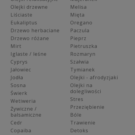
Olejki drzewne
Melisa
Liściaste
Mięta
Eukaliptus
Oregano
Drzewo herbaciane
Paczula
Drzewo różane
Pieprz
Mirt
Pietruszka
Iglaste / leśne
Rozmaryn
Cyprys
Szałwia
Jałowiec
Tymianek
Jodła
Olejki - afrodyzjaki
Sosna
Olejki na
dolegliwości
Świerk
Stres
Wetiweria
Przeziębienie
Żywiczne /
balsamiczne
Bóle
Cedr
Trawienie
Copaiba
Detoks