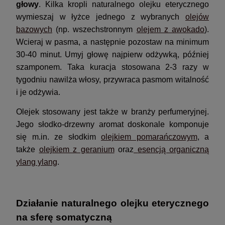
głowy
. Kilka kropli naturalnego olejku eterycznego
wymieszaj w łyżce jednego z wybranych
olejów
bazowych
(np. wszechstronnym
olejem z awokado
).
Wcieraj w pasma, a następnie pozostaw na minimum
30-40 minut. Umyj głowę najpierw odżywką, później
szamponem. Taka kuracja stosowana 2-3 razy w
tygodniu nawilża włosy, przywraca pasmom witalność
i je odżywia.
Olejek stosowany jest także w branży perfumeryjnej.
Jego słodko-drzewny aromat doskonale komponuje
się m.in. ze słodkim
olejkiem pomarańczowym
, a
także
olejkiem z geranium
oraz
esencją organiczną
ylang ylang
.
Działanie naturalnego olejku eterycznego
na sferę somatyczną