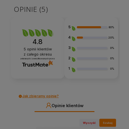
OPINIE
(5)
5
80%
4
20%
4.8
3
0%
5
opinii klientów
z całego okresu
2
0%
zebranych i zweryfikowanych przez
1
0%
Jak zbieramy opinie?
Opinie klientów
Wyczyść
Szukaj