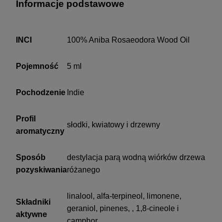
Informacje podstawowe
INCI
100% Aniba Rosaeodora Wood Oil
Pojemność
5 ml
Pochodzenie
Indie
Profil
słodki, kwiatowy i drzewny
aromatyczny
Sposób
destylacja parą wodną wiórków drzewa
pozyskiwania
różanego
linalool, alfa-terpineol, limonene,
Składniki
geraniol, pinenes, , 1,8-cineole i
aktywne
camphor.