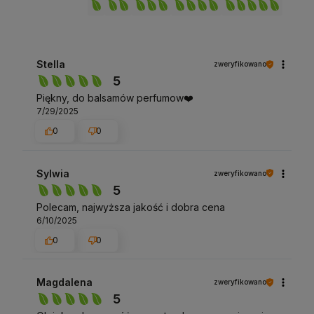
Stella
zweryfikowano
5
Piękny, do balsamów perfumow❤️
7/29/2025
0
0
Sylwia
zweryfikowano
5
Polecam, najwyższa jakość i dobra cena
6/10/2025
0
0
Magdalena
zweryfikowano
5