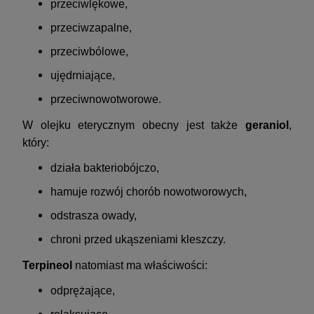
przeciwlękowe,
przeciwzapalne,
przeciwbólowe,
ujędrniające,
przeciwnowotworowe.
W olejku eterycznym obecny jest także
geraniol
,
który:
działa bakteriobójczo,
hamuje rozwój chorób nowotworowych,
odstrasza owady,
chroni przed ukąszeniami kleszczy.
Terpineol
natomiast ma właściwości:
odprężające,