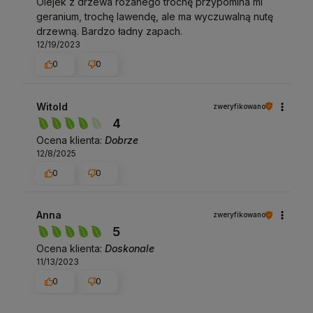
Olejek z drzewa różanego trochę przypomina mi
geranium, trochę lawendę, ale ma wyczuwalną nutę
drzewną. Bardzo ładny zapach.
12/19/2023
0
0
Witold
zweryfikowano
4
Ocena klienta:
Dobrze
12/8/2025
0
0
Anna
zweryfikowano
5
Ocena klienta:
Doskonale
11/13/2023
0
0