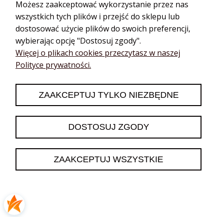
Olejki
Blendy do dyfuzora
Możesz zaakceptować wykorzystanie przez nas
energetyzujące
Roll on & perfumy
wszystkich tych plików i przejść do sklepu lub
Olejki cytrusowe
Serum do ciała
dostosować użycie plików do swoich preferencji,
Bergamotka
Aroma zestawy
wybierając opcję "Dostosuj zgody".
Cytryna
Więcej o plikach cookies przeczytasz w naszej
Na start
Grejpfrut
Polityce prywatności.
Boxy prezentowe
Limonka
Dla kobiety
Mandarynka
Dla mężczyzny
ZAAKCEPTUJ TYLKO NIEZBĘDNE
Pomarańcza
Świąteczne
Trawa cytrynowa
Zestawy young living
Olejki ziołowe /
DOSTOSUJ ZGODY
Oleje kosmetyczne
korzenne
Olejki cbd
Bazylia
Hydrolaty
ZAAKCEPTUJ WSZYSTKIE
Cynamon
Dyfuzory do
Estragon
aromaterapii
Gałka muszkatołowa
Dyfuzory
Golteria
samochodowe
Goździk
Aroma biżuteria