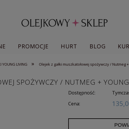
NE
PROMOCJE
HURT
BLOG
KU
»
KI YOUNG LIVING
Olejek z gałki muszkatołowej spożywczy / Nutmeg + 
OWEJ SPOŻYWCZY / NUTMEG + YOUNG 
Dostępność:
Tymcza
135,0
Cena:
POWI