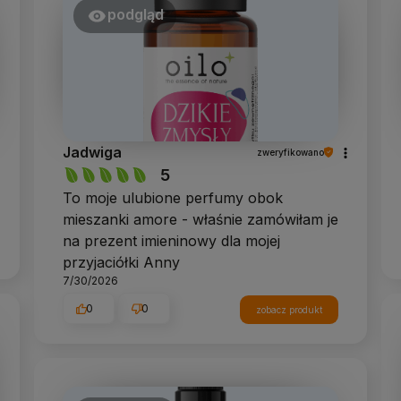
podgląd
Jadwiga
zweryfikowano
5
To moje ulubione perfumy obok
mieszanki amore - właśnie zamówiłam je
na prezent imieninowy dla mojej
przyjaciółki Anny
7/30/2026
0
0
zobacz produkt