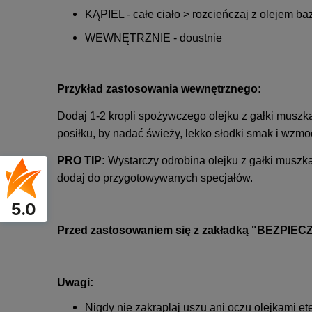
KĄPIEL - całe ciało > rozcieńczaj z olejem 
WEWNĘTRZNIE - doustnie
Przykład zastosowania wewnętrznego:
Dodaj 1-2 kropli spożywczego olejku z gałki muszka
posiłku, by nadać świeży, lekko słodki smak i wzm
PRO TIP:
Wystarczy odrobina olejku z gałki muszka
dodaj do przygotowywanych specjałów.
5.0
Przed zastosowaniem się z zakładką "
BEZPIEC
Uwagi:
Nigdy nie zakraplaj uszu ani oczu olejkami eter