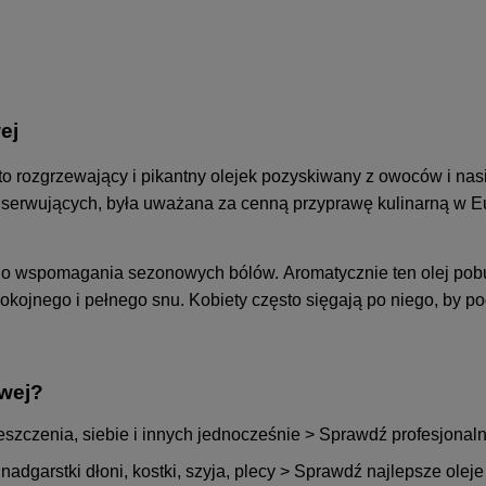
ej
o rozgrzewający i pikantny olejek pozyskiwany z owoców i nasi
erwujących, była uważana za cenną przyprawę kulinarną w Eur
 wspomagania sezonowych bólów. Aromatycznie ten olej pobudz
ojnego i pełnego snu. Kobiety często sięgają po niego, by po
owej?
czenia, siebie i innych jednocześnie >
Sprawdź profesjonaln
dgarstki dłoni, kostki, szyja, plecy >
Sprawdź najlepsze olej