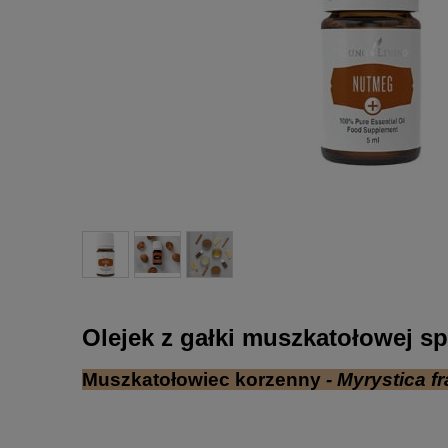
Olejek z gałki muszkatołowej
sp
Muszkatołowiec korzenny
- Myrystica f