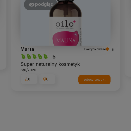
podgląd
Marta
zweryfikowano
5
Super naturalny kosmetyk
6/8/2026
0
0
zobacz produkt