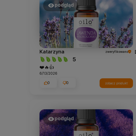
podgląd
Katarzyna
zweryfikowano
5
❤️🔥👍️
6/13/2026
0
0
zobacz produkt
podgląd