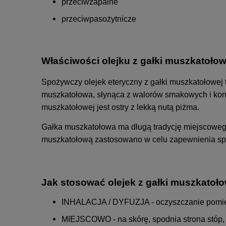
przeciwzapalne
przeciwpasożytnicze
Właściwości olejku z gałki muszkatołow
Spożywczy olejek eteryczny z gałki muszkatołowej t
muszkatołowa, słynąca z walorów smakowych i kons
muszkatołowej jest ostry z lekką nutą piżma.
Gałka muszkatołowa ma długą tradycję miejscowego
muszkatołową zastosowano w celu zapewnienia spok
Jak stosować olejek z gałki muszkatoł
INHALACJA / DYFUZJA - oczyszczanie pomiesz
MIEJSCOWO - na skórę, spodnia strona stóp, na