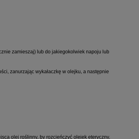
cznie zamieszaj) lub do jakiegokolwiek napoju lub
ości, zanurzając wykałaczkę w olejku, a następnie
jsca olej roślinny, by rozcieńczyć olejek eteryczny.