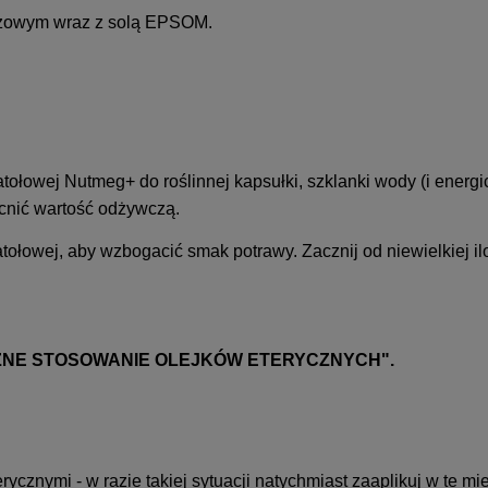
bazowym wraz z solą EPSOM.
tołowej Nutmeg+ do roślinnej kapsułki, szklanki wody (i energi
ocnić wartość odżywczą.
tołowej, aby wzbogacić smak potrawy. Zacznij od niewielkiej il
Z
NE STOSOWANIE OLEJKÓW ETERYCZNYCH"
.
ycznymi - w razie takiej sytuacji natychmiast zaaplikuj w te mie