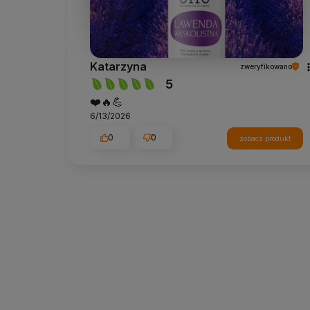
Katarzyna
zweryfikowano
5
❤️🔥💪
6/13/2026
0
0
zobacz produkt