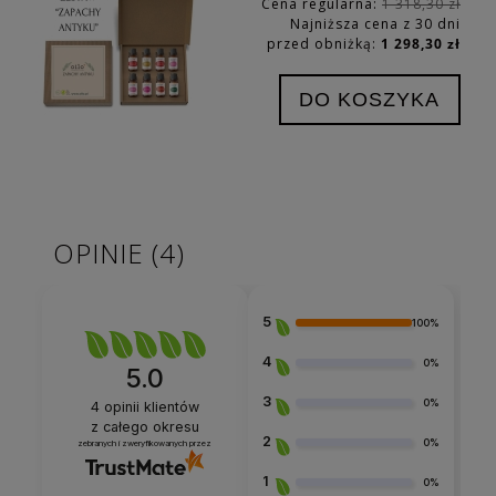
Cena regularna:
1 318,30 zł
Najniższa cena z 30 dni
przed obniżką:
1 298,30 zł
DO KOSZYKA
OPINIE
(4)
5
100%
4
0%
5.0
3
0%
4
opinii klientów
z całego okresu
2
0%
zebranych i zweryfikowanych przez
1
0%