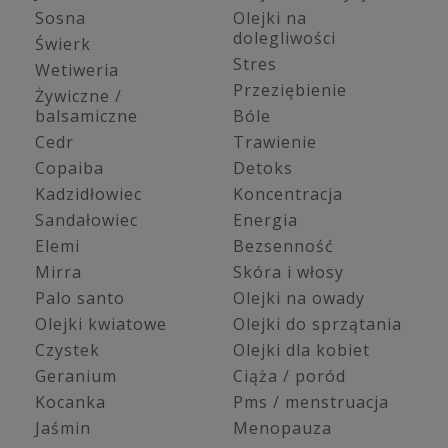
Sosna
Olejki na
dolegliwości
Świerk
Stres
Wetiweria
Przeziębienie
Żywiczne /
balsamiczne
Bóle
Cedr
Trawienie
Copaiba
Detoks
Kadzidłowiec
Koncentracja
Sandałowiec
Energia
Elemi
Bezsenność
Mirra
Skóra i włosy
Palo santo
Olejki na owady
Olejki kwiatowe
Olejki do sprzątania
Czystek
Olejki dla kobiet
Geranium
Ciąża / poród
Kocanka
Pms / menstruacja
Jaśmin
Menopauza