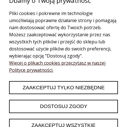
Dbamy o Twoją prywatność
korzenne
Olejki cbd
Bazylia
Pliki cookies i pokrewne im technologie
Hydrolaty
Cynamon
umożliwiają poprawne działanie strony i pomagają
Dyfuzory do
Estragon
nam dostosować ofertę do Twoich potrzeb.
aromaterapii
Gałka muszkatołowa
Możesz zaakceptować wykorzystanie przez nas
Dyfuzory
Golteria
samochodowe
wszystkich tych plików i przejść do sklepu lub
Goździk
Aroma biżuteria
dostosować użycie plików do swoich preferencji,
Imbir
Dyfuzory przenośne
wybierając opcję "Dostosuj zgody".
Kardamon
Dyfuzory na kabel
Więcej o plikach cookies przeczytasz w naszej
Polityce prywatności.
Kmin
Akcesoria do
aromaterapii
Kolendra
Akupresura
Koper
ZAAKCEPTUJ TYLKO NIEZBĘDNE
Książki i kursy
DOSTOSUJ ZGODY
Projekt współtworzony przez Fundację Kossakowskiego.
Wszystkie prawa zastrzeżone dla Olejkowy Sklep 2020-2025.
IT Development Priceo.pl / Shoper.pl
ZAAKCEPTUJ WSZYSTKIE