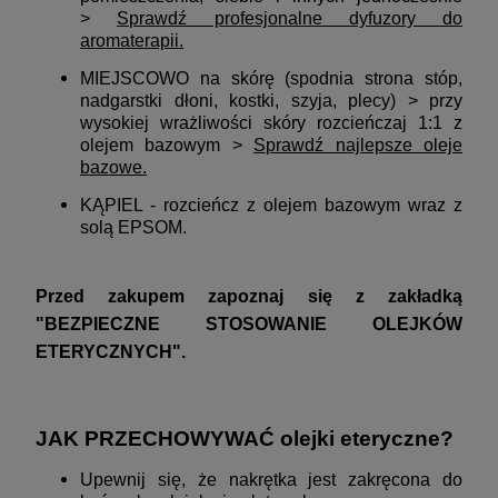
>
Sprawdź profesjonalne dyfuzory do
aromaterapii
.
MIEJSCOWO na skórę (spodnia strona stóp,
nadgarstki dłoni, kostki, szyja, plecy) > przy
wysokiej wrażliwości skóry rozcieńczaj 1:1 z
olejem bazowym >
Sprawdź najlepsze oleje
bazowe
.
KĄPIEL - rozcieńcz z olejem bazowym wraz z
solą EPSOM.
Przed zakupem zapoznaj się z zakładką
"
BEZPIECZNE STOSOWANIE OLEJKÓW
ETERYCZNYCH"
.
JAK PRZECHOWYWAĆ olejki eteryczne?
Upewnij się, że nakrętka jest zakręcona do