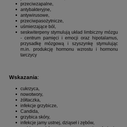
przeciwzapalne,
antybakteryjne,
antywirusowe,
przeciwpasożytnicze,
uśmierzające ból,
seskwiterpeny stymulują układ limbiczny mózgu
- centrum pamięci i emocji oraz hipotalamus,
przysadkę mózgową i szyszynkę stymulując
m.in. produkcję hormonu wzrostu i hormonu
tarczycy
Wskazania
:
cukrzyca,
nowotwory,
żółtaczka,
infekcje grzybicze,
Candida,
grzybica skóry,
infekcje jamy ustnej, dziąseł i zębów,