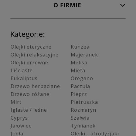
O FIRMIE
Kategorie:
Olejki eteryczne
Kunzea
Olejki relaksacyjne
Majeranek
Olejki drzewne
Melisa
Liściaste
Mięta
Eukaliptus
Oregano
Drzewo herbaciane
Paczula
Drzewo różane
Pieprz
Mirt
Pietruszka
Iglaste / leśne
Rozmaryn
Cyprys
Szałwia
Jałowiec
Tymianek
Jodła
Olejki - afrodyzjaki