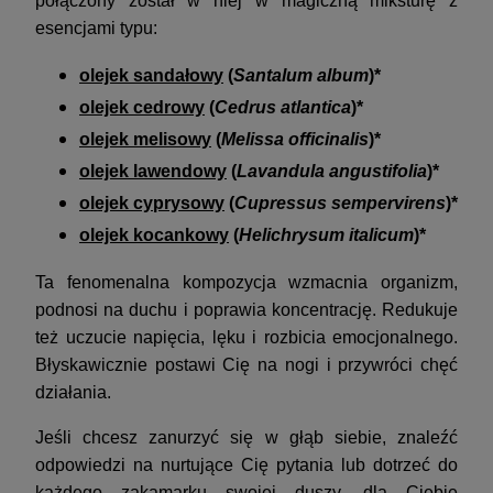
połączony został w niej w magiczną miksturę z
esencjami typu:
olejek sandałowy
(
Santalum album
)*
olejek cedrowy
(
Cedrus atlantica
)*
olejek melisowy
(
Melissa officinalis
)*
olejek lawendowy
(
Lavandula angustifolia
)*
olejek cyprysowy
(
Cupressus sempervirens
)*
olejek kocankowy
(
Helichrysum italicum
)*
Ta fenomenalna kompozycja wzmacnia organizm,
podnosi na duchu i poprawia koncentrację. Redukuje
też uczucie napięcia, lęku i rozbicia emocjonalnego.
Błyskawicznie postawi Cię na nogi i przywróci chęć
działania.
Jeśli chcesz zanurzyć się w głąb siebie, znaleźć
odpowiedzi na nurtujące Cię pytania lub dotrzeć do
każdego zakamarku swojej duszy, dla Ciebie