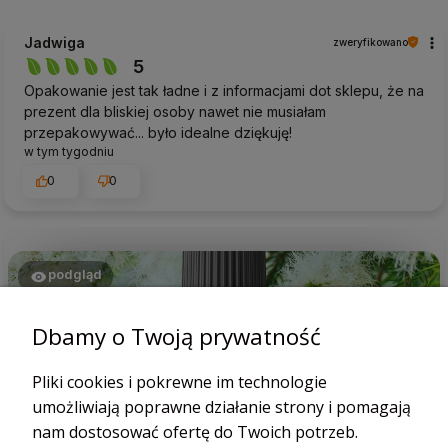
Jadwiga
zweryfikowano
5
Opakowanie jest tak ładne i z informacjami dot sklepu, że na
prezent dla bliskiej osoby nawet nie musiałam
przepakowywać... było idealne dziękuję!
w tym tygodniu
0
0
podgląd
Dbamy o Twoją prywatność
Pliki cookies i pokrewne im technologie
umożliwiają poprawne działanie strony i pomagają
nam dostosować ofertę do Twoich potrzeb.