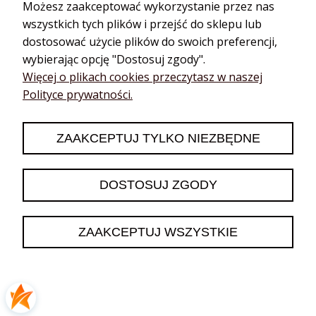
Możesz zaakceptować wykorzystanie przez nas
wszystkich tych plików i przejść do sklepu lub
Anna
dostosować użycie plików do swoich preferencji,
zweryfikowano
5
wybierając opcję "Dostosuj zgody".
Bardzo dobre olejki Polecam
Więcej o plikach cookies przeczytasz w naszej
w tym tygodniu
Polityce prywatności.
0
0
ZAAKCEPTUJ TYLKO NIEZBĘDNE
podgląd
DOSTOSUJ ZGODY
ZAAKCEPTUJ WSZYSTKIE