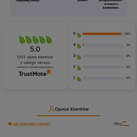
5
96%
4
3%
5.0
3
0%
1255
opinii klientów
z całego okresu
2
0%
zebranych i zweryfikowanych przez
1
0%
Opinie klientów
Jak zbieramy opinie?
filtry