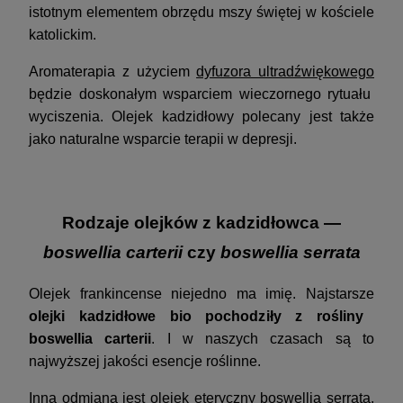
istotnym elementem obrzędu mszy świętej w kościele
katolickim.
Aromaterapia z użyciem
dyfuzora ultradźwiękowego
będzie doskonałym wsparciem wieczornego rytuału
wyciszenia. Olejek kadzidłowy polecany jest także
jako naturalne wsparcie terapii w depresji.
Rodzaje olejków z kadzidłowca —
boswellia carterii
czy
boswellia serrata
Olejek frankincense niejedno ma imię. Najstarsze
olejki kadzidłowe bio pochodziły z rośliny
boswellia carterii
. I w naszych czasach są to
najwyższej jakości esencje roślinne.
Inną odmianą jest olejek eteryczny boswellia serrata.