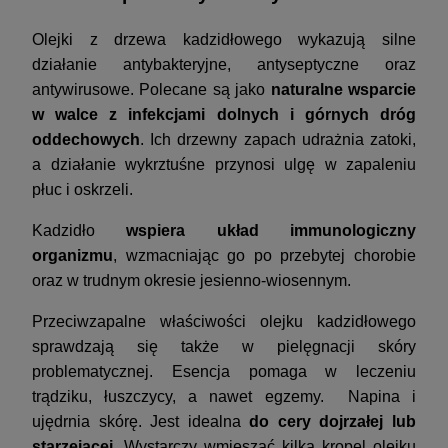
Olejki z drzewa kadzidłowego wykazują silne
działanie antybakteryjne, antyseptyczne oraz
antywirusowe. Polecane są jako
naturalne wsparcie
w walce z infekcjami dolnych i górnych dróg
oddechowych
. Ich drzewny zapach udrażnia zatoki,
a działanie wykrztuśne przynosi ulgę w zapaleniu
płuc i oskrzeli.
Kadzidło
wspiera układ immunologiczny
organizmu
, wzmacniając go po przebytej chorobie
oraz w trudnym okresie jesienno-wiosennym.
Przeciwzapalne właściwości olejku kadzidłowego
sprawdzają się także w pielęgnacji skóry
problematycznej. Esencja pomaga w leczeniu
trądziku, łuszczycy, a nawet egzemy. Napina i
ujędrnia skórę. Jest idealna
do cery dojrzałej lub
starzejącej
. Wystarczy wmieszać kilka kropel olejku