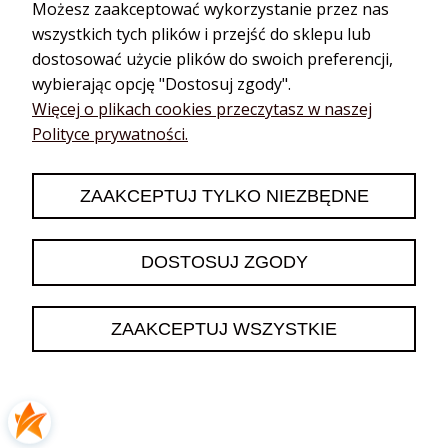
Możesz zaakceptować wykorzystanie przez nas
żadnych uwag. Wszystko tak, jak zostało napisane. Nie mam
wszystkich tych plików i przejść do sklepu lub
żadnych uwag, wszystko było OK, polecam innym.
dostosować użycie plików do swoich preferencji,
w tym miesiącu
wybierając opcję "Dostosuj zgody".
0
0
Więcej o plikach cookies przeczytasz w naszej
Polityce prywatności.
podgląd
ZAAKCEPTUJ TYLKO NIEZBĘDNE
DOSTOSUJ ZGODY
ZAAKCEPTUJ WSZYSTKIE
Teresa
zweryfikowano
4