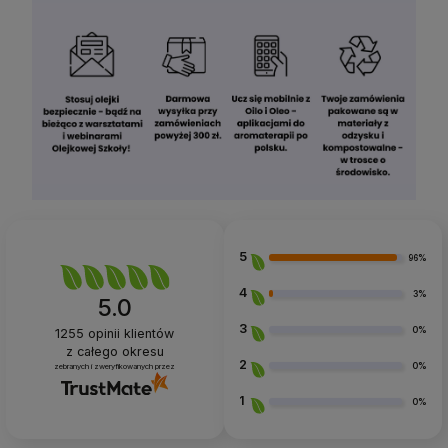
5
96%
4
3%
5.0
3
0%
1255
opinii klientów
z całego okresu
2
0%
zebranych i zweryfikowanych przez
1
0%