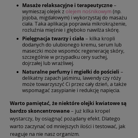
Masaże relaksacyjne i terapeutyczne
–
wymieszaj olejek z
olejem nośnikowym
(np.
jojoba, migdałowym) i wykorzystaj do masażu
ciała. Taka aplikacja poprawia mikrokrążenie,
rozluźnia mięśnie i głęboko nawilża skórę.
Pielęgnacja twarzy i ciała
– kilka kropli
dodanych do ulubionego kremu, serum lub
maseczki może wspomóc regenerację skóry,
szczególnie w przypadku cery suchej,
dojrzałej lub wrażliwej.
Naturalne perfumy i mgiełki do pościeli
–
delikatny zapach jaśminu, lawendy czy róży
może towarzyszyć Ci przez cały dzień, a także
wspomagać zasypianie i redukcję napięcia.
Warto pamiętać, że niektóre olejki kwiatowe są
bardzo skoncentrowane
– już kilka kropel
wystarczy, by osiągnąć pożądany efekt. Dlatego
warto zaczynać od mniejszych ilości i testować, jak
reaguje na nie nasz organizm.