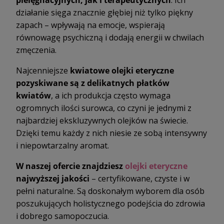
pielęgnacyjnych, jak i terapeutycznych
. Ich
działanie sięga znacznie głębiej niż tylko piękny
zapach – wpływają na emocje, wspierają
równowagę psychiczną i dodają energii w chwilach
zmęczenia.
Najcenniejsze
kwiatowe olejki eteryczne
pozyskiwane są z delikatnych płatków
kwiatów
, a ich produkcja często wymaga
ogromnych ilości surowca, co czyni je jednymi z
najbardziej ekskluzywnych olejków na świecie.
Dzięki temu każdy z nich niesie ze sobą intensywny
i niepowtarzalny aromat.
W naszej ofercie znajdziesz
olejki eteryczne
najwyższej jakości
– certyfikowane, czyste i w
pełni naturalne. Są doskonałym wyborem dla osób
poszukujących holistycznego podejścia do zdrowia
i dobrego samopoczucia.