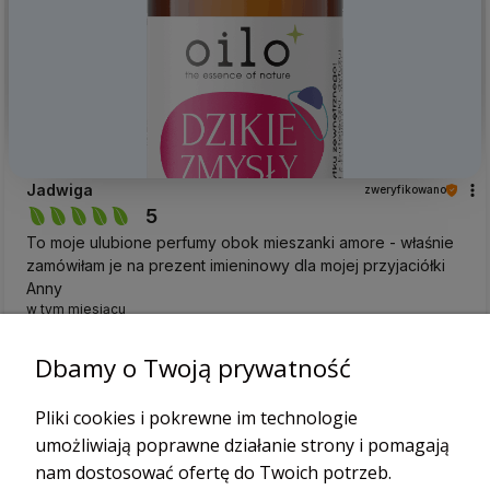
Jadwiga
zweryfikowano
5
To moje ulubione perfumy obok mieszanki amore - właśnie
zamówiłam je na prezent imieninowy dla mojej przyjaciółki
Anny
w tym miesiącu
0
0
Dbamy o Twoją prywatność
Emilia
zweryfikowano
Pliki cookies i pokrewne im technologie
5
umożliwiają poprawne działanie strony i pomagają
Kontakt z obsługą jest bezproblemowy, reagują bardzo
nam dostosować ofertę do Twoich potrzeb.
szybko. Przesyłka zapakowana tak, jak należy. Nie mam