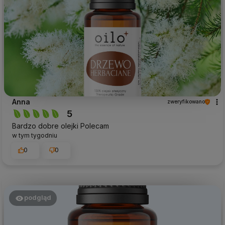
Anna
zweryfikowano
5
Bardzo dobre olejki Polecam
w tym tygodniu
0
0
podgląd