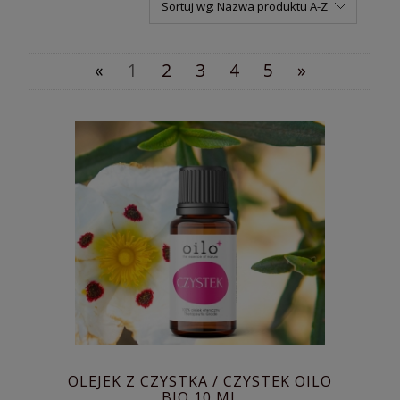
Sortuj wg:
Nazwa produktu A-Z
«
1
2
3
4
5
»
OLEJEK Z CZYSTKA / CZYSTEK OILO
BIO 10 ML