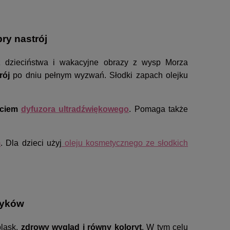
ry nastrój
z dzieciństwa i wakacyjne obrazy z wysp Morza
trój
po dniu pełnym wyzwań. Słodki zapach olejku
yciem
dyfuzora ultradźwiękowego
. Pomaga także
m
. Dla dzieci użyj
oleju kosmetycznego ze słodkich
tyków
blask,
zdrowy wygląd i równy koloryt
. W tym celu