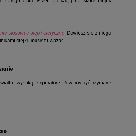
 całego ciała. Przed aplikacją na skórę olejek
nie stosować olejki eteryczne
. Dowiesz się z niego
adnikami olejku musisz uważać.
wanie
światło i wysoką temperaturę. Powinny być trzymane
pie