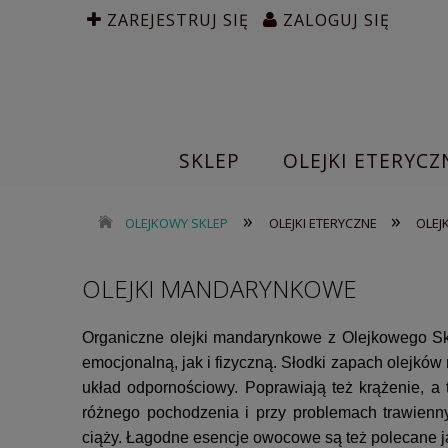
ZAREJESTRUJ SIĘ
ZALOGUJ SIĘ
SKLEP
OLEJKI ETERYCZ
»
»
OLEJKOWY SKLEP
OLEJKI ETERYCZNE
OLEJ
OLEJKI MANDARYNKOWE
Organiczne olejki mandarynkowe z Olejkowego Skl
emocjonalną, jak i fizyczną.
Słodki zapach olejków 
układ odpornościowy. Poprawiają też krążenie, a
różnego pochodzenia i przy problemach trawienn
ciąży.
Łagodne esencje owocowe są też polecane j