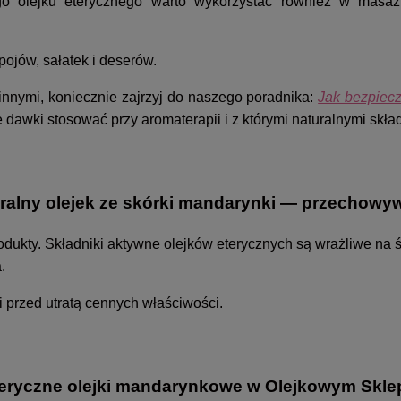
ego olejku eterycznego warto wykorzystać również w masażu
ojów, sałatek i deserów.
innymi, koniecznie zajrzyj do naszego poradnika:
Jak bezpiecz
e dawki stosować przy aromaterapii i z którymi naturalnymi skł
ralny olejek ze skórki mandarynki — przechowy
odukty. Składniki aktywne olejków eterycznych są wrażliwe na 
a.
 przed utratą cennych właściwości.
eryczne olejki mandarynkowe w Olejkowym Skle