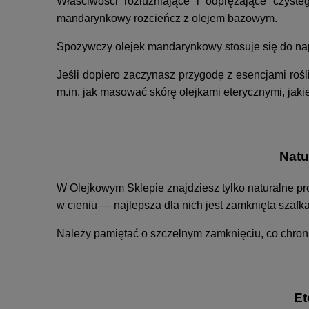
Właściwości rozluźniające i odprężające czyst
mandarynkowy rozcieńcz z olejem bazowym.
Spożywczy olejek mandarynkowy stosuje się do nap
Jeśli dopiero zaczynasz przygodę z esencjami rośl
m.in. jak masować skórę olejkami eterycznymi, jaki
Natu
W Olejkowym Sklepie znajdziesz tylko naturalne pr
w cieniu — najlepsza dla nich jest zamknięta szafk
Należy pamiętać o szczelnym zamknięciu, co chroni
Et