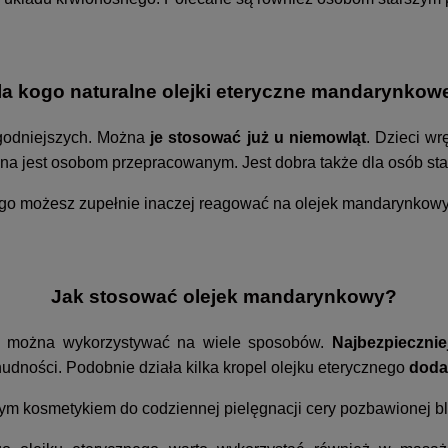
la kogo naturalne olejki eteryczne mandarynkow
agodniejszych. Można
je stosować już u niemowląt
. Dzieci w
na jest osobom przepracowanym. Jest dobra także dla osób st
tego możesz zupełnie inaczej reagować na olejek mandarynkowy
Jak stosować olejek mandarynkowy?
we można wykorzystywać na wiele sposobów.
Najbezpiecznie
udności. Podobnie działa kilka kropel olejku eterycznego
doda
m kosmetykiem do codziennej pielęgnacji cery pozbawionej bl