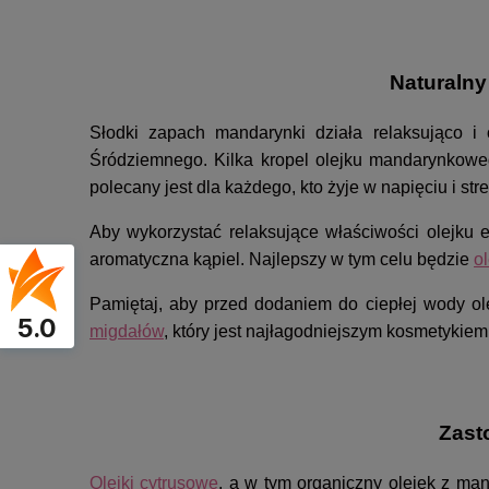
Naturalny
Słodki zapach mandarynki działa relaksująco 
Śródziemnego. Kilka kropel olejku mandarynkow
polecany jest dla każdego, kto żyje w napięciu i st
Aby wykorzystać relaksujące właściwości olejku 
aromatyczna kąpiel. Najlepszy w tym celu będzie
o
Pamiętaj, aby przed dodaniem do ciepłej wody 
5.0
migdałów
, który jest najłagodniejszym kosmetykie
Zast
Olejki cytrusowe
, a w tym organiczny olejek z man