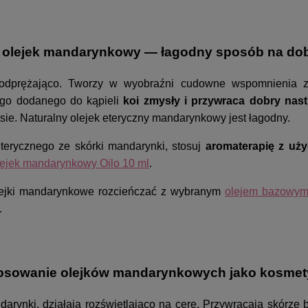
 olejek mandarynkowy — łagodny sposób na dob
i odprężająco. Tworzy w wyobraźni cudowne wspomnienia 
ego dodanego do kąpieli
koi zmysły i przywraca dobry nas
resie. Naturalny olejek eteryczny mandarynkowy jest łagodny.
eterycznego ze skórki mandarynki, stosuj
aromaterapię z uż
lejek mandarynkowy Oilo 10 ml
.
olejki mandarynkowe rozcieńczać z wybranym
olejem bazowy
m.
osowanie olejków mandarynkowych jako kosme
darynki, działają rozświetlająco na cerę. Przywracają skórze 