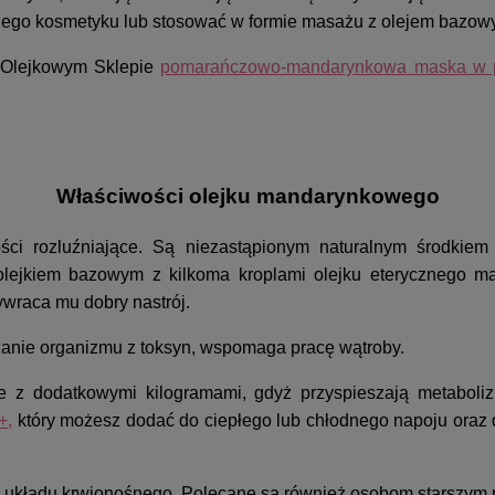
nego kosmetyku lub stosować w formie masażu z olejem bazo
 Olejkowym Sklepie
pomarańczowo-mandarynkowa maska w p
Właściwości olejku mandarynkowego
ści rozluźniające. Są niezastąpionym naturalnym środkie
olejkiem bazowym z kilkoma kroplami olejku eterycznego ma
zywraca mu dobry nastrój.
czanie organizmu z toksyn, wspomaga pracę wątroby.
e z dodatkowymi kilogramami, gdyż przyspieszają metabol
+
,
który możesz dodać do ciepłego lub chłodnego napoju oraz 
układu krwionośnego. Polecane są również osobom starszym p