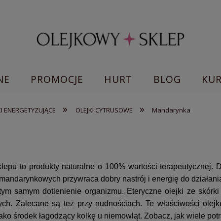
NE
PROMOCJE
HURT
BLOG
KU
»
»
KI ENERGETYZUJĄCE
OLEJKI CYTRUSOWE
Mandarynka
epu to produkty naturalne o 100% wartości terapeutycznej. D
mandarynkowych przywraca dobry nastrój i energię do działani
 tym samym dotlenienie organizmu. Eteryczne olejki ze skór
ych. Zalecane są też przy nudnościach. Te właściwości olej
ako środek łagodzący kolkę u niemowląt.
Zobacz, jak wiele pot