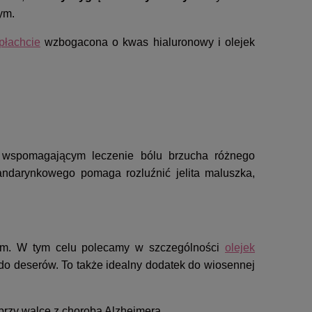
wym.
łachcie
wzbogacona o kwas hialuronowy i olejek
m wspomagającym leczenie bólu brzucha różnego
ndarynkowego pomaga rozluźnić jelita maluszka,
izm. W tym celu polecamy w szczególności
olejek
do deserów. To także idealny dodatek do wiosennej
rzy walce z chorobą Alzheimera.