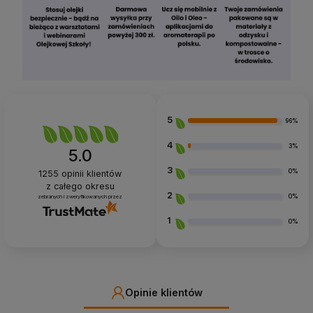
5
96%
4
3%
5.0
3
0%
1255
opinii klientów
z całego okresu
2
0%
zebranych i zweryfikowanych przez
1
0%
Opinie klientów