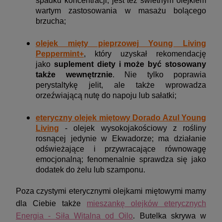
spadku koncentracji; jest też świetnym olejkiem
wartym zastosowania w masażu bolącego
brzucha;
olejek mięty pieprzowej Young Living
Peppermint+
, który uzyskał rekomendację
jako
suplement diety i może być stosowany
także wewnętrznie
. Nie tylko poprawia
perystaltykę jelit, ale także wprowadza
orzeźwiającą nutę do napoju lub sałatki;
eteryczny olejek miętowy Dorado Azul Young
Living
- olejek wysokojakościowy z rośliny
rosnącej jedynie w Ekwadorze; ma działanie
odświeżające i przywracające równowagę
emocjonalną; fenomenalnie sprawdza się jako
dodatek do żelu lub szamponu.
Poza czystymi eterycznymi olejkami miętowymi mamy
dla Ciebie także
mieszankę olejków eterycznych
Energia - Siła Witalna od Oilo
. Butelka skrywa w