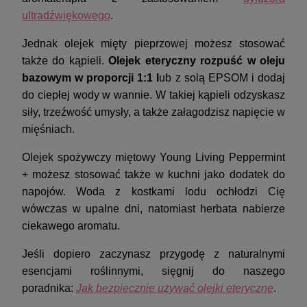
ultradźwiękowego
.
Jednak olejek mięty pieprzowej możesz stosować
także do kąpieli.
Olejek eteryczny rozpuść w oleju
bazowym w proporcji 1:1 l
ub z solą EPSOM i dodaj
do ciepłej wody w wannie. W takiej kąpieli odzyskasz
siły, trzeźwość umysły, a także załagodzisz napięcie w
mięśniach.
Olejek spożywczy miętowy Young Living Peppermint
+ możesz stosować także w kuchni jako dodatek do
napojów. Woda z kostkami lodu ochłodzi Cię
wówczas w upalne dni, natomiast herbata nabierze
ciekawego aromatu.
Jeśli dopiero zaczynasz przygodę z naturalnymi
esencjami roślinnymi, sięgnij do naszego
poradnika:
Jak bezpiecznie używać olejki eteryczne
.