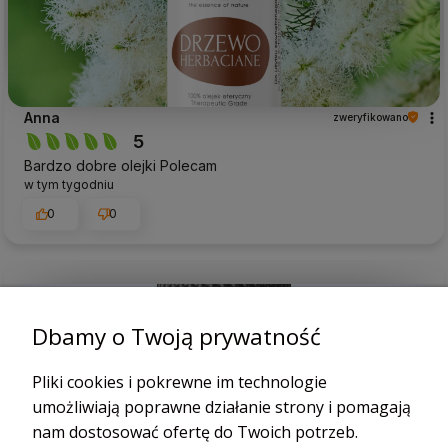
Anna
zweryfikowano
5
Bardzo dobre olejki Polecam
w tym tygodniu
0
0
podgląd
Dbamy o Twoją prywatność
Pliki cookies i pokrewne im technologie
umożliwiają poprawne działanie strony i pomagają
nam dostosować ofertę do Twoich potrzeb.