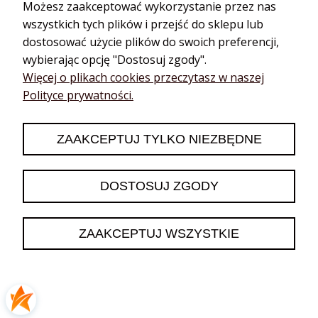
Możesz zaakceptować wykorzystanie przez nas
wszystkich tych plików i przejść do sklepu lub
dostosować użycie plików do swoich preferencji,
wybierając opcję "Dostosuj zgody".
Jadwiga
zweryfikowano
Więcej o plikach cookies przeczytasz w naszej
5
Polityce prywatności.
To moje ulubione perfumy obok mieszanki amore - właśnie
zamówiłam je na prezent imieninowy dla mojej przyjaciółki
Anny
ZAAKCEPTUJ TYLKO NIEZBĘDNE
w tym miesiącu
0
0
DOSTOSUJ ZGODY
Emilia
zweryfikowano
5
ZAAKCEPTUJ WSZYSTKIE
Kontakt z obsługą jest bezproblemowy, reagują bardzo
szybko. Przesyłka zapakowana tak, jak należy. Nie mam
żadnych uwag. Wszystko tak, jak zostało napisane. Nie mam
żadnych uwag, wszystko było OK, polecam innym.
w tym miesiącu