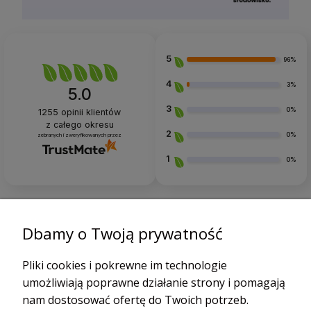
5
96%
4
3%
5.0
3
0%
1255
opinii klientów
z całego okresu
2
0%
zebranych i zweryfikowanych przez
1
0%
Dbamy o Twoją prywatność
Opinie klientów
Pliki cookies i pokrewne im technologie
Jak zbieramy opinie?
filtry
umożliwiają poprawne działanie strony i pomagają
nam dostosować ofertę do Twoich potrzeb.