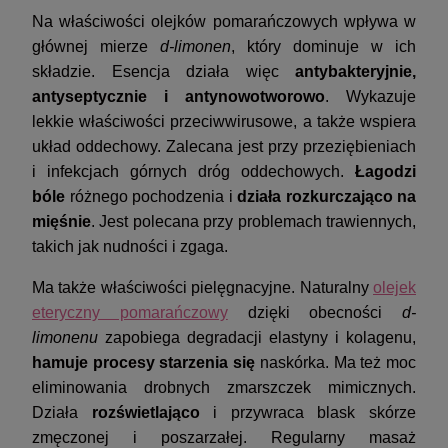
Na właściwości olejków pomarańczowych wpływa w
głównej mierze
d-limonen
, który dominuje w ich
składzie. Esencja działa więc
antybakteryjnie,
antyseptycznie i antynowotworowo
. Wykazuje
lekkie właściwości przeciwwirusowe, a także wspiera
układ oddechowy. Zalecana jest przy przeziębieniach
i infekcjach górnych dróg oddechowych.
Łagodzi
bóle
różnego pochodzenia i
działa rozkurczająco na
mięśnie
. Jest polecana przy problemach trawiennych,
takich jak nudności i zgaga.
Ma także właściwości pielęgnacyjne. Naturalny
olejek
eteryczny pomarańczowy
dzięki obecności
d-
limonenu
zapobiega degradacji elastyny i kolagenu,
hamuje procesy starzenia się
naskórka. Ma też moc
eliminowania drobnych zmarszczek mimicznych.
Działa
rozświetlająco
i przywraca blask skórze
zmęczonej i poszarzałej. Regularny masaż