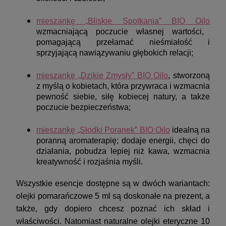
mieszankę „Bliskie Spotkania” BIO Oilo
wzmacniającą poczucie własnej wartości,
pomagającą przełamać nieśmiałość i
sprzyjającą nawiązywaniu głębokich relacji;
mieszankę „Dzikie Zmysły” BIO Oilo
, stworzoną
z myślą o kobietach, która przywraca i wzmacnia
pewność siebie, siłę kobiecej natury, a także
poczucie bezpieczeństwa;
mieszankę „Słodki Poranek” BIO Oilo
idealną na
poranną aromaterapię; dodaje energii, chęci do
działania, pobudza lepiej niż kawa, wzmacnia
kreatywność i rozjaśnia myśli.
Wszystkie esencje dostępne są w dwóch wariantach:
olejki pomarańczowe 5 ml są doskonałe na prezent, a
także, gdy dopiero chcesz poznać ich skład i
właściwości. Natomiast naturalne olejki eteryczne 10