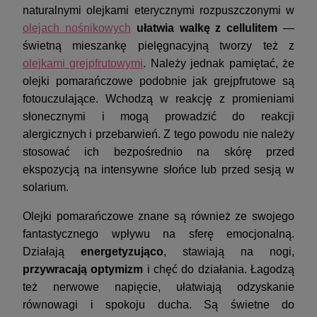
naturalnymi olejkami eterycznymi rozpuszczonymi w
olejach nośnikowych
ułatwia walkę z cellulitem
—
świetną mieszankę pielęgnacyjną tworzy też z
olejkami grejpfrutowymi
. Należy jednak pamiętać, że
olejki pomarańczowe podobnie jak grejpfrutowe są
fotouczulające. Wchodzą w reakcję z promieniami
słonecznymi i mogą prowadzić do reakcji
alergicznych i przebarwień. Z tego powodu nie należy
stosować ich bezpośrednio na skórę przed
ekspozycją na intensywne słońce lub przed sesją w
solarium.
Olejki pomarańczowe znane są również ze swojego
fantastycznego wpływu na sferę emocjonalną.
Działają
energetyzująco
, stawiają na nogi,
przywracają optymizm
i chęć do działania. Łagodzą
też nerwowe napięcie, ułatwiają odzyskanie
równowagi i spokoju ducha. Są świetne do