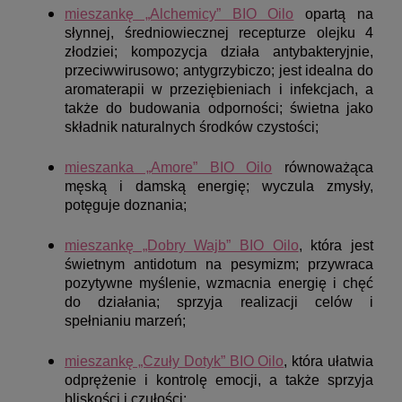
mieszankę „Alchemicy” BIO Oilo
opartą na
słynnej, średniowiecznej recepturze olejku 4
złodziei; kompozycja działa antybakteryjnie,
przeciwwirusowo; antygrzybiczo; jest idealna do
aromaterapii w przeziębieniach i infekcjach, a
także do budowania odporności; świetna jako
składnik naturalnych środków czystości;
mieszanka „Amore” BIO Oilo
równoważąca
męską i damską energię; wyczula zmysły,
potęguje doznania;
mieszankę „Dobry Wajb” BIO Oilo
, która jest
świetnym antidotum na pesymizm; przywraca
pozytywne myślenie, wzmacnia energię i chęć
do działania; sprzyja realizacji celów i
spełnianiu marzeń;
mieszankę „Czuły Dotyk” BIO Oilo
, która ułatwia
odprężenie i kontrolę emocji, a także sprzyja
bliskości i czułości;