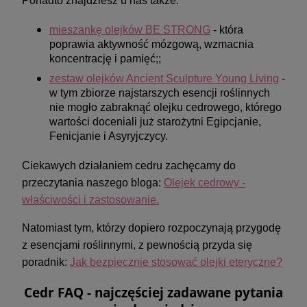
Ponadto znajdziesz u nas także:
mieszankę olejków BE STRONG
- która
poprawia aktywność mózgową, wzmacnia
koncentrację i pamięć;;
zestaw olejków Ancient Sculpture Young Living
-
w tym zbiorze najstarszych esencji roślinnych
nie mogło zabraknąć olejku cedrowego, którego
wartości doceniali już starożytni Egipcjanie,
Fenicjanie i Asyryjczycy.
Ciekawych działaniem cedru zachęcamy do
przeczytania naszego bloga:
Olejek cedrowy -
właściwości i zastosowanie.
Natomiast tym, którzy dopiero rozpoczynają przygodę
z esencjami roślinnymi, z pewnością przyda się
poradnik:
Jak bezpiecznie stosować olejki eteryczne?
Cedr FAQ - najczęściej zadawane pytania