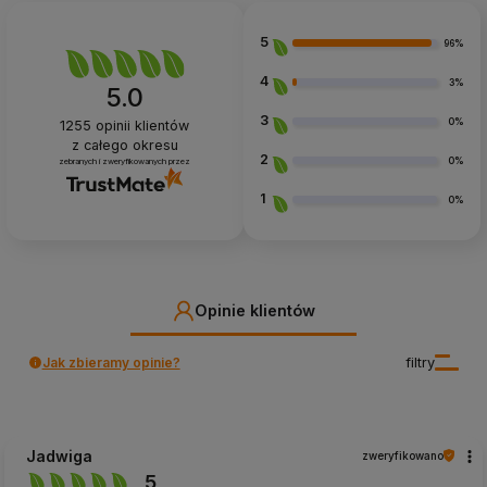
5
96%
4
3%
5.0
3
0%
1255
opinii klientów
z całego okresu
2
0%
zebranych i zweryfikowanych przez
1
0%
Opinie klientów
Jak zbieramy opinie?
filtry
Jadwiga
zweryfikowano
5