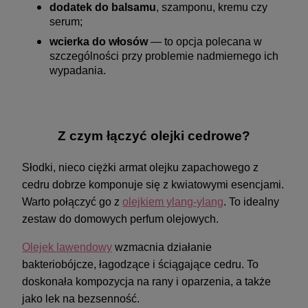
dodatek do balsamu
, szamponu, kremu czy
serum;
wcierka do włosów
— to opcja polecana w
szczególności przy problemie nadmiernego ich
wypadania.
Z czym łączyć olejki cedrowe?
Słodki, nieco ciężki armat olejku zapachowego z
cedru dobrze komponuje się z kwiatowymi esencjami.
Warto połączyć go z
olejkiem ylang-ylang
. To idealny
zestaw do domowych perfum olejowych.
Olejek lawendowy
wzmacnia działanie
bakteriobójcze, łagodzące i ściągające cedru. To
doskonała kompozycja na rany i oparzenia, a także
jako lek na bezsenność.