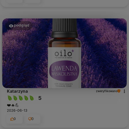
podgląd
Katarzyna
zweryfikowano
5
❤️🔥💪
2026-06-13
0
0