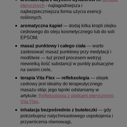
eterycznych
- najłagodniejsza i
najbezpieczniejsza forma użycia esencji
roślinnych.
aromatyczna kąpiel
— dodaj kilka kropli olejku
cedrowego do oleju kosmetycznego lub do soli
EPSOM;
masaż punktowy i całego ciała
— warto
zastosować masaż punktowy przy medytacji i
modlitwie — tuż przed procesem wetrzyj
niewielką ilość substancji w punkty pulsacyjne
na swoim ciele,
terapia Vita Flex — refleksologia
— olejek
cedrowy jest idealny do terapeutycznego
masażu stóp; jego tajniki odsłaniamy w
artykule:
Refleksologia z olejkami eterycznymi:
Vita Flex
.
inhalacja bezpośrednio z buteleczki
— gdy
potrzebujesz natychmiastowego uspokojenia i
przywrócenia równowagi,