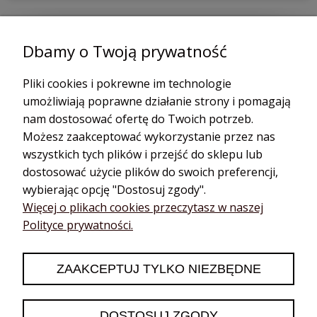
podgląd
Dbamy o Twoją prywatność
Pliki cookies i pokrewne im technologie
umożliwiają poprawne działanie strony i pomagają
nam dostosować ofertę do Twoich potrzeb.
Możesz zaakceptować wykorzystanie przez nas
wszystkich tych plików i przejść do sklepu lub
dostosować użycie plików do swoich preferencji,
wybierając opcję "Dostosuj zgody".
Katarzyna
zweryfikowano
Więcej o plikach cookies przeczytasz w naszej
5
Polityce prywatności.
❤️🔥👍️
2026-06-13
ZAAKCEPTUJ TYLKO NIEZBĘDNE
0
0
DOSTOSUJ ZGODY