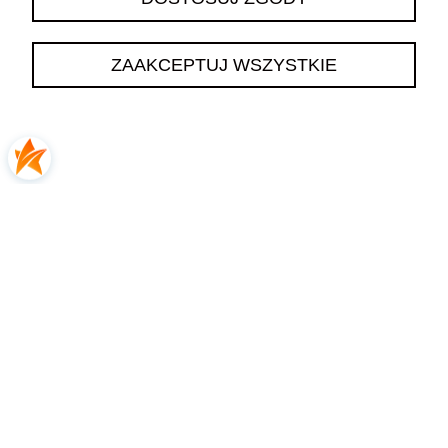
podgląd
ZAAKCEPTUJ WSZYSTKIE
Katarzyna
zweryfikowano
5
👍️🔥Polecam
2026-06-13
0
0
Katarzyna
zweryfikowano
5