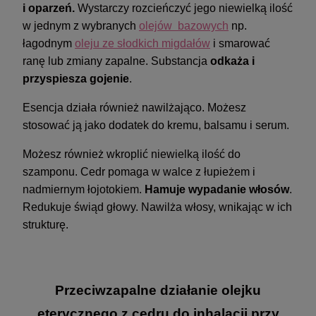
i oparzeń.
Wystarczy rozcieńczyć jego niewielką ilość
w jednym z wybranych
olejów bazowych
np.
łagodnym
oleju ze słodkich migdałów
i smarować
ranę lub zmiany zapalne. Substancja
odkaża i
przyspiesza gojenie
.
Esencja działa również nawilżająco. Możesz
stosować ją jako dodatek do kremu, balsamu i serum.
Możesz również wkroplić niewielką ilość do
szamponu. Cedr pomaga w walce z łupieżem i
nadmiernym łojotokiem.
Hamuje wypadanie włosów
.
Redukuje świąd głowy. Nawilża włosy, wnikając w ich
strukturę.
Przeciwzapalne działanie olejku
eterycznego z cedru do inhalacji przy