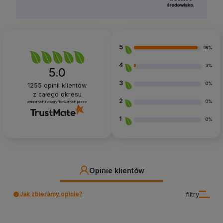
5
96%
4
3%
5.0
3
0%
1255
opinii klientów
z całego okresu
2
0%
zebranych i zweryfikowanych przez
1
0%
Opinie klientów
Jak zbieramy opinie?
filtry