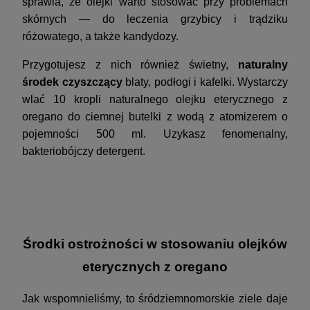
sprawia, że olejki warto stosować przy problemach
skórnych — do leczenia grzybicy i trądziku
różowatego, a także kandydozy.
Przygotujesz z nich również świetny,
naturalny
środek czyszczący
blaty, podłogi i kafelki. Wystarczy
wlać 10 kropli naturalnego olejku eterycznego z
oregano do ciemnej butelki z wodą z atomizerem o
pojemności 500 ml. Uzykasz fenomenalny,
bakteriobójczy detergent.
Środki ostrożności w stosowaniu olejków
eterycznych z oregano
Jak wspomnieliśmy, to śródziemnomorskie ziele daje