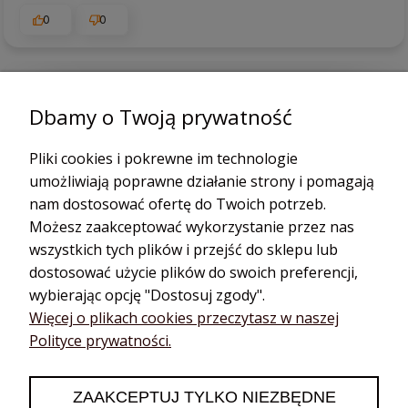
0
0
podgląd
Dbamy o Twoją prywatność
Pliki cookies i pokrewne im technologie
umożliwiają poprawne działanie strony i pomagają
nam dostosować ofertę do Twoich potrzeb.
Możesz zaakceptować wykorzystanie przez nas
wszystkich tych plików i przejść do sklepu lub
dostosować użycie plików do swoich preferencji,
wybierając opcję "Dostosuj zgody".
Katarzyna
zweryfikowano
Więcej o plikach cookies przeczytasz w naszej
5
Polityce prywatności.
❤️🔥👍️
2026-06-13
ZAAKCEPTUJ TYLKO NIEZBĘDNE
0
0