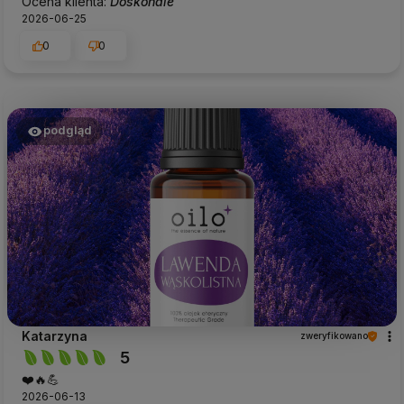
Ocena klienta:
Doskonale
2026-06-25
0
0
podgląd
Katarzyna
zweryfikowano
5
❤️🔥💪
2026-06-13