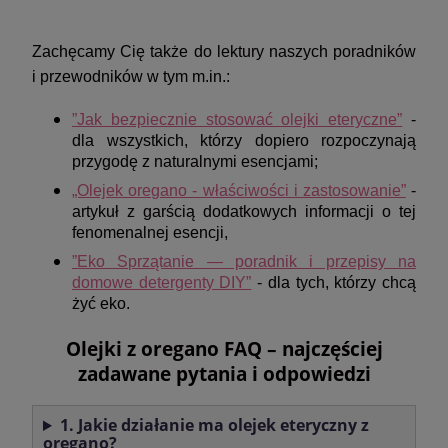
Zachęcamy Cię także do lektury naszych poradników
i przewodników w tym m.in.:
”Jak bezpiecznie stosować olejki eteryczne”
-
dla wszystkich, którzy dopiero rozpoczynają
przygodę z naturalnymi esencjami;
„Olejek oregano - właściwości i zastosowanie”
-
artykuł z garścią dodatkowych informacji o tej
fenomenalnej esencji,
”Eko Sprzątanie — poradnik i przepisy na
domowe detergenty DIY”
- dla tych, którzy chcą
żyć eko.
Olejki z oregano FAQ – najczęściej
zadawane pytania i odpowiedzi
1. Jakie działanie ma olejek eteryczny z
oregano?