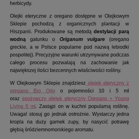
herbicydy.
Olejki eteryczne z oregano dostępne w Olejkowym
Sklepie pochodzą z organicznych plantacji w
Hiszpanii. Produkowane są metodą
destylacji parą
wodną
gatunku o
Origanum vulgare
(oregano
greckie, a w Polsce popularne pod nazwą lebiodki
pospolitej). Precyzyjne warunki utrzymywane podczas
całego procesu pozwalają na zachowanie jak
największej ilości bezcennych właściwości rośliny.
W Olejkowym Sklepie znajdziesz
olejek eteryczny z
oregano Bio Oilo
o pojemności 10 i 5 ml
oraz
spożywczy olejek eteryczny Oregano + Young
Living 5 ml
. Zastąpi on w kuchni popularną roślinę.
Uwaga! stosuj go jednak ostrożnie. Wystarczy jedna
kropla na duży garnek zupy, by nasycić potrawę
głębią śródziemnomorskiego aromatu.