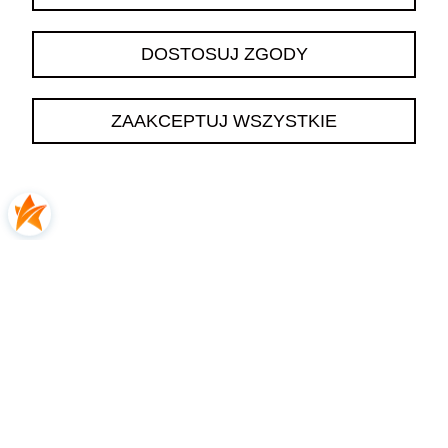
DOSTOSUJ ZGODY
podgląd
ZAAKCEPTUJ WSZYSTKIE
Katarzyna
zweryfikowano
5
👍️🔥Polecam
2026-06-13
0
0