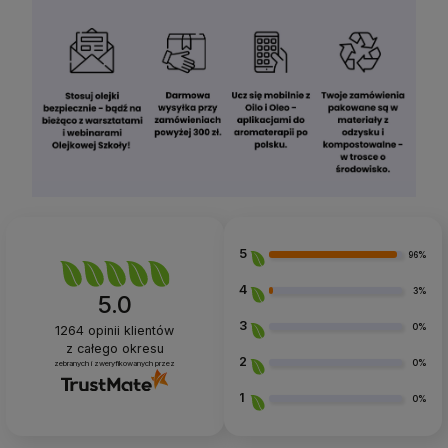
5
96%
4
3%
5.0
3
0%
1264
opinii klientów
z całego okresu
2
0%
zebranych i zweryfikowanych przez
1
0%