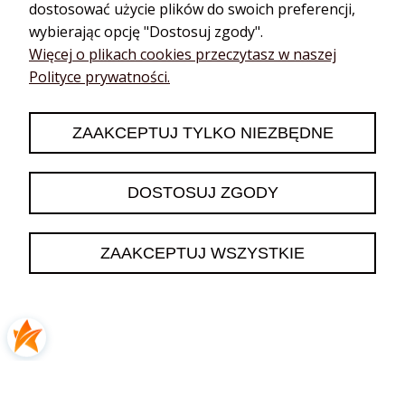
dostosować użycie plików do swoich preferencji,
wybierając opcję "Dostosuj zgody".
podgląd
Więcej o plikach cookies przeczytasz w naszej
Polityce prywatności.
ZAAKCEPTUJ TYLKO NIEZBĘDNE
DOSTOSUJ ZGODY
Patrycja
zweryfikowano
ZAAKCEPTUJ WSZYSTKIE
5
Łagodny, idealny jako dodatek do szamponu
dzisiaj
0
0