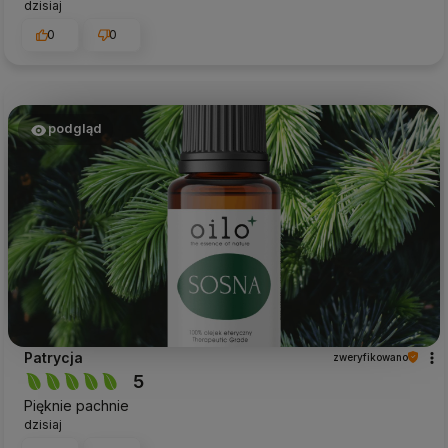
dzisiaj
0
0
podgląd
Patrycja
zweryfikowano
5
Pięknie pachnie
dzisiaj