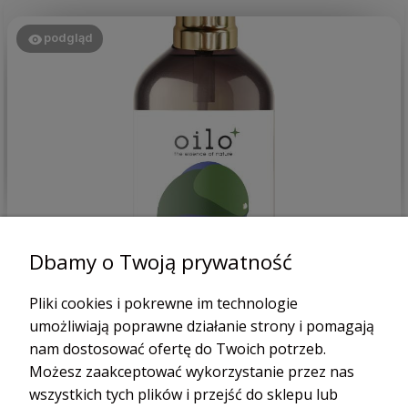
podgląd
Patrycja
zweryfikowano
Dbamy o Twoją prywatność
5
bardzo dobry produkt, trzymam w lodówce i schładzam się
Pliki cookies i pokrewne im technologie
w upały.
umożliwiają poprawne działanie strony i pomagają
dzisiaj
nam dostosować ofertę do Twoich potrzeb.
0
0
Możesz zaakceptować wykorzystanie przez nas
wszystkich tych plików i przejść do sklepu lub