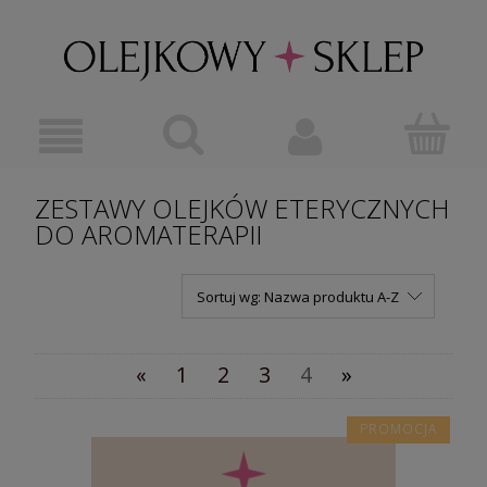
ZESTAWY OLEJKÓW ETERYCZNYCH
DO AROMATERAPII
Sortuj wg:
Nazwa produktu A-Z
«
1
2
3
4
»
PROMOCJA