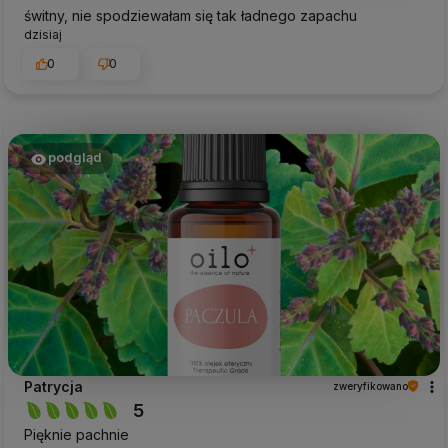
świtny, nie spodziewałam się tak ładnego zapachu
dzisiaj
0
0
podgląd
Patrycja
zweryfikowano
5
Pięknie pachnie