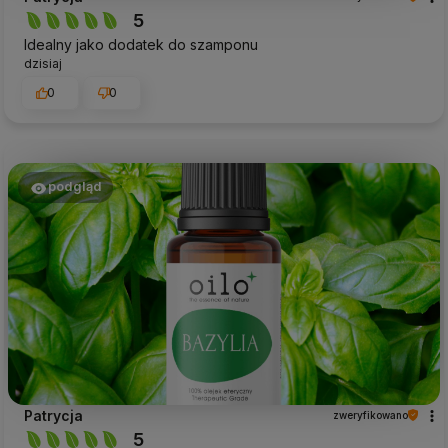
5
Idealny jako dodatek do szamponu
dzisiaj
0
0
podgląd
Patrycja
zweryfikowano
5