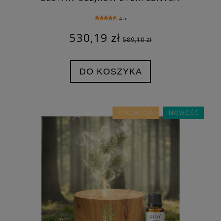
OILO
4.5
530,19 zł
589,10 zł
DO KOSZYKA
PROMOCJA
NOWOŚĆ