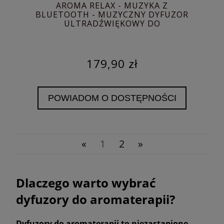
AROMA RELAX - MUZYKA Z
BLUETOOTH - MUZYCZNY DYFUZOR
ULTRADŹWIĘKOWY DO
AROMATERAPII
179,90 zł
POWIADOM O DOSTĘPNOŚCI
«
1
2
»
Dlaczego warto wybrać
dyfuzory do aromaterapii?
Dyfuzory do aromaterapii to niezastąpione