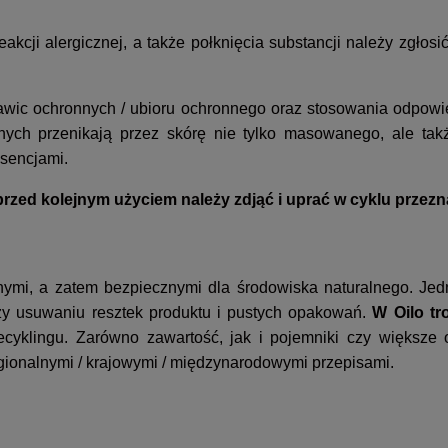
akcji alergicznej, a także połknięcia substancji należy zgłosi
kawic ochronnych / ubioru ochronnego oraz stosowania odpow
cznych przenikają przez skórę nie tylko masowanego, ale t
esencjami.
przed kolejnym użyciem należy zdjąć i uprać w cyklu prze
nymi, a zatem bezpiecznymi dla środowiska naturalnego. Jedn
y usuwaniu resztek produktu i pustych opakowań.
W Oilo tr
cyklingu. Zarówno zawartość, jak i pojemniki czy większe
egionalnymi / krajowymi / międzynarodowymi przepisami.