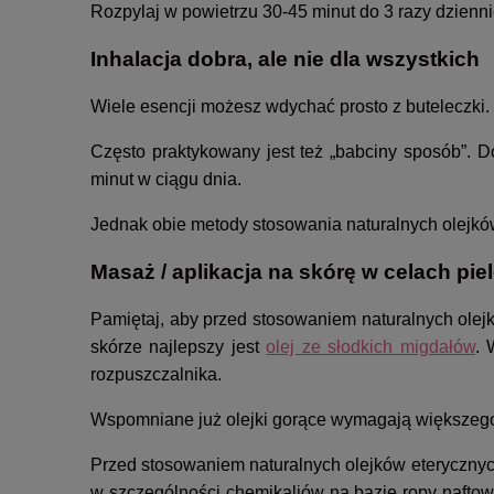
Rozpylaj w powietrzu 30-45 minut do 3 razy dzienni
Inhalacja dobra, ale nie dla wszystkich
Wiele esencji możesz wdychać prosto z buteleczki.
Często praktykowany jest też „babciny sposób”. Do
minut w ciągu dnia.
Jednak obie metody stosowania naturalnych olejkó
Masaż / aplikacja na skórę w celach pi
Pamiętaj, aby przed stosowaniem naturalnych olejk
skórze najlepszy jest
olej ze słodkich migdałów
. 
rozpuszczalnika.
Wspomniane już olejki gorące wymagają większego 
Przed stosowaniem naturalnych olejków eterycznych
w szczególności chemikaliów na bazie ropy naftowe