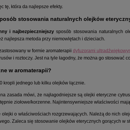
 tę, która da najlepsze efekty.
sposób stosowania naturalnych olejków eteryczn
nny i najbezpieczniejszy
sposób stosowania naturalnych olej
eż najlepsza metoda przy niemowlętach i dzieciach.
zastosowany w formie aromaterapii
dyfuzorami ultradźwiękowy
irusów i roztoczy. Jest na tyle łagodny, że można go stosować c
zne w aromaterapii?
kropli jednego lub kilku olejków łącznie.
ólna zasada mówi, że najłagodniejsze są olejki eteryczne cyt
stępnie ziołowe/korzenne. Najintensywniejsze właściwości maj
ne olejki o właściwościach rozgrzewających. Należą do nich ol
owego. Zaleca się stosowanie olejków eterycznych gorących w 