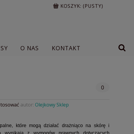
KOSZYK:
(PUSTY)
RSY
O NAS
KONTAKT
0
stosować
autor:
Olejkowy Sklep
wopalne, które mogą działać drażniąco na skórę i
twa wynikają z wymogów prawnych dotyczących