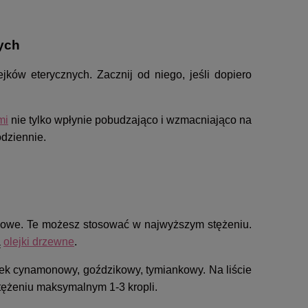
ych
ków eterycznych. Zacznij od niego, jeśli dopiero
mi
nie tylko wpłynie pobudzająco i wzmacniająco na
odziennie.
rusowe. Te możesz stosować w najwyższym stężeniu.
ą
olejki drzewne
.
ejek cynamonowy, goździkowy, tymiankowy. Na liście
stężeniu maksymalnym 1-3 kropli.