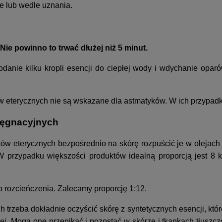
e lub wedle uznania.
Nie powinno to trwać dłużej niż 5 minut.
danie kilku kropli esencji do ciepłej wody i wdychanie oparó
w eterycznych nie są wskazane dla astmatyków. W ich przypad
elęgnacyjnych
ów eterycznych bezpośrednio na skórę rozpuścić je w olejach
W przypadku większości produktów idealną proporcją jest 8 kr
rozcieńczenia. Zalecamy proporcję 1:12.
 trzeba dokładnie oczyścić skórę z syntetycznych esencji, któr
j. Mogą one przenikać i pozostać w skórze i tkankach tłuszcz