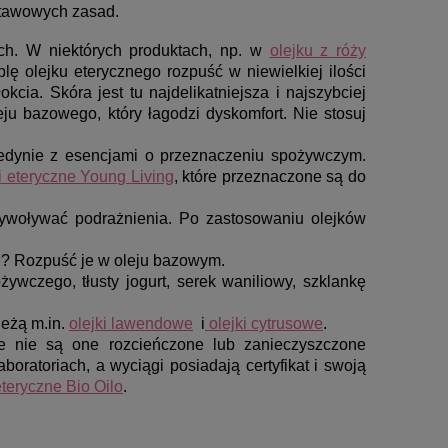
dstawowych zasad.
ch. W niektórych produktach, np. w
olejku z róży
lę olejku eterycznego rozpuść w niewielkiej ilości
kcia. Skóra jest tu najdelikatniejsza i najszybciej
eju bazowego, który łagodzi dyskomfort. Nie stosuj
jedynie z esencjami o przeznaczeniu spożywczym.
i eteryczne Young Living
, które przeznaczone są do
ywoływać podrażnienia. Po zastosowaniu olejków
żu? Rozpuść je w oleju bazowym.
żywczego, tłusty jogurt, serek waniliowy, szklankę
leżą m.in.
olejki lawendowe
i
olejki cytrusowe
.
 nie są one rozcieńczone lub zanieczyszczone
oratoriach, a wyciągi posiadają certyfikat i swoją
eteryczne Bio Oilo
.