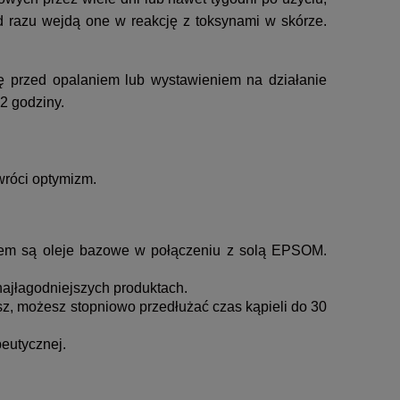
d razu wejdą one w reakcję z toksynami w skórze.
ę przed opalaniem lub wystawieniem na działanie
72 godziny.
wróci optymizm.
kiem są oleje bazowe w połączeniu z solą EPSOM.
y najłagodniejszych produktach.
esz, możesz stopniowo przedłużać czas kąpieli do 30
peutycznej.