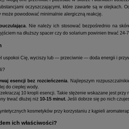
ubstancjami oczyszczającymi, które zawarte są w olejkach. O
ry może powodować minimalnie alergiczną reakcję.
touczulająca
. Nie należy ich stosować bezpośrednio na skór
yjściem na dłuższy spacer czy do solarium powinien trwać 24-
m
 uspokoi Cię, wyciszy lub — przeciwnie — doda energii i przy
li?
ywaj esencji bez rozcieńczenia
. Najlepszym rozpuszczalni
ej do ciepłej wody.
rzekraczaj 10 kropli esencji. Takie stężenie wskazane jest prz
ny trwać dłużej niż
10-15 minut.
Jeśli dobrze się po nich czuj
yntetycznych kosmetyków przy korzystaniu z kąpieli aromatera
ędem ich właściwości?