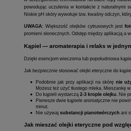
powodując uczulenia w kontakcie z naturalnymi s
Niskie pH skóry wywołuje tzw. kwaśny odczyn, któ
UWAGA
: Większość olejków cytrusowych jest
fo
promieni słonecznych. Odstęp między aplikacją a w
Kąpiel — aromaterapia i relaks w jedny
Dzięki esencjom wieczorna lub popołudniowa kąpiel
Jak bezpiecznie stosować olejki eteryczne do kąpie
Podobnie jak przy aplikacji na skórę
nie uż
Możesz też użyć tłustego mleka. Mieszankę wl
Do kąpieli wystarczą
2-3 krople olejku
. Nie p
Pierwsze dwie kąpiele aromatyczne nie powin
minut.
Nie używaj
substancji pianotwórczych
ani s
Jak mieszać olejki eteryczne pod wzgl