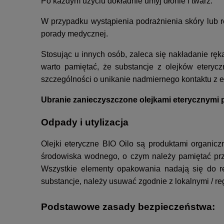
Po każdym użyciu dokładnie umyj dłonie i twarz.
W przypadku wystąpienia podrażnienia skóry lub re
porady medycznej.
Stosując u innych osób, zaleca się nakładanie rę
warto pamiętać, że substancje z olejków etery
szczególności o unikanie nadmiernego kontaktu z 
Ubranie zanieczyszczone olejkami eterycznymi 
Odpady i utylizacja
Olejki eteryczne BIO Oilo są produktami organicz
środowiska wodnego, o czym należy pamiętać prz
Wszystkie elementy opakowania nadają się do re
substancje, należy usuwać zgodnie z lokalnymi / r
Podstawowe zasady bezpieczeństwa: