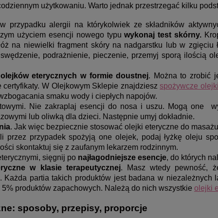
codziennym użytkowaniu. Warto jednak przestrzegać kilku po
 przypadku alergii na którykolwiek ze składników aktywny
wszym użyciem esencji nowego typu
wykonaj test skórny.
Krop
óż na niewielki fragment skóry na nadgarstku lub w zgięciu ło
 swędzenie, podrażnienie, pieczenie, przemyj sporą ilością ol
olejków eterycznych w formie doustnej
. Można to zrobić 
 certyfikaty. W Olejkowym Sklepie znajdziesz
spożywcze olejk
e wzbogacania smaku wody i ciepłych napojów.
towymi. Nie zakraplaj esencji do nosa i uszu. Mogą one w
bazowymi lub oliwką dla dzieci. Następnie umyj dokładnie.
nia
. Jak więc bezpiecznie stosować olejki eteryczne do masa
śli przez przypadek spożyją one olejek, podaj łyżkę oleju spo
ności skontaktuj się z zaufanym lekarzem rodzinnym.
eterycznymi, sięgnij po
najłagodniejsze esencje
, do których na
eryczne w klasie terapeutycznej
. Masz wtedy pewność, że
Każda partia takich produktów jest badana w niezależnych lab
ne 5% produktów zapachowych. Należą do nich wszystkie
olejki 
zne: sposoby, przepisy, proporcje