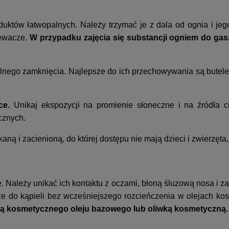
duktów łatwopalnych. Należy trzymać je z dala od ognia i je
zewacze.
W przypadku zajęcia się substancji ogniem do gas
elnego zamknięcia. Najlepsze do ich przechowywania są butele
ce.
Unikaj ekspozycji na promienie słoneczne i na źródła c
ycznych.
aną i zacienioną, do której dostępu nie mają dzieci i zwierzęta
ne. Należy unikać ich kontaktu z oczami, błoną śluzową nosa i 
że do kąpieli bez wcześniejszego rozcieńczenia w olejach k
ścią kosmetycznego oleju bazowego lub oliwką kosmetyczną.