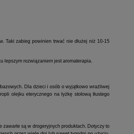
w. Taki zabieg powinien trwać nie dłużej niż 10-15
ku lepszym rozwiązaniem jest aromaterapia.
 bazowych. Dla dzieci i osób o wyjątkowo wrażliwej
opli olejku eterycznego na łyżkę stołową tłustego
e zawarte są w drogeryjnych produktach. Dotyczy to
owych przez wiele dni lub nawet tygodni po użyciu,