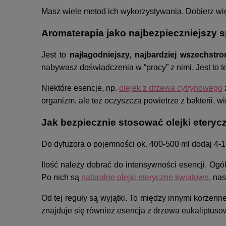
Masz wiele metod ich wykorzystywania. Dobierz więc
Aromaterapia jako najbezpieczniejszy 
Jest to
najłagodniejszy, najbardziej wszechstro
nabywasz doświadczenia w “pracy” z nimi. Jest to t
Niektóre esencje, np.
olejek z drzewa cytrynowego
organizm, ale też oczyszcza powietrze z bakterii, w
Jak bezpiecznie stosować olejki eteryc
Do dyfuzora o pojemności ok. 400-500 ml dodaj 4-10 
Ilość należy dobrać do intensywności esencji. Og
Po nich są
naturalne olejki eteryczne kwiatowe
, na
Od tej reguły są wyjątki. To między innymi korzen
znajduje się również esencja z drzewa eukaliptus