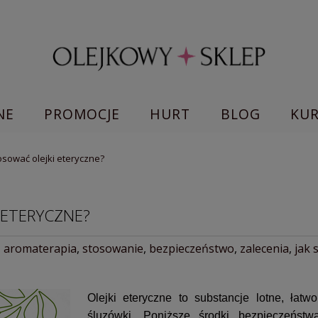
NE
PROMOCJE
HURT
BLOG
KU
osować olejki eteryczne?
 ETERYCZNE?
,
aromaterapia
,
stosowanie
,
bezpieczeństwo
,
zalecenia
,
jak 
Olejki eteryczne to substancje lotne, łat
śluzówki. Poniższe środki bezpieczeńs