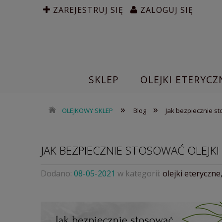
ZAREJESTRUJ SIĘ
ZALOGUJ SIĘ
SKLEP
OLEJKI ETERYCZ
»
»
OLEJKOWY SKLEP
Blog
Jak bezpiecznie st
JAK BEZPIECZNIE STOSOWAĆ OLEJKI
Dodano:
08-05-2021
w kategorii:
olejki eteryczne