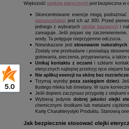
Większość
olejków eterycznych
jest bezpieczna w 
Skoncentrowane esencje mogą podrażniać w
damasceńskiej
jest ich aż 300. Przed pier
jednego z wybranych
olejów bazowych
i nał
zareaguje. Jeśli pojawi się zaczerwienienie,
wody. Ta potęguje nieprzyjemne odczucia.
Niewskazane jest
stosowanie naturalnych 
Zostały one przebadane i posiadają stosowne
gotowania, pieczenia, przyprawiania, a takż
Unikaj kontaktu z oczami
i szkłami kontak
eterycznych najlepiej przetrzyj ręce olejami 
Nie aplikuj esencji na skórę bez rozcieńcze
Trzymaj wyroby
poza zasięgiem dzieci
. Je
5.0
tłustego mleka lub śmietany. W razie koniecz
Jeśli dopiero zaczynasz przygodę z olejkami 
Wybieraj jedynie
dobrej jakości olejki et
chemicznymi środkami lub metalami ciężkimi. 
Kartę Charakterystyki Produktu. Stanowią o
Jak bezpiecznie stosować olejki eteryc