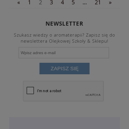
«
1
2
3
4
5
...
21
»
NEWSLETTER
Szukasz wiedzy o aromaterapii? Zapisz się do
newslettera Olejkowej Szkoły & Sklepu!
ZAPISZ SIĘ