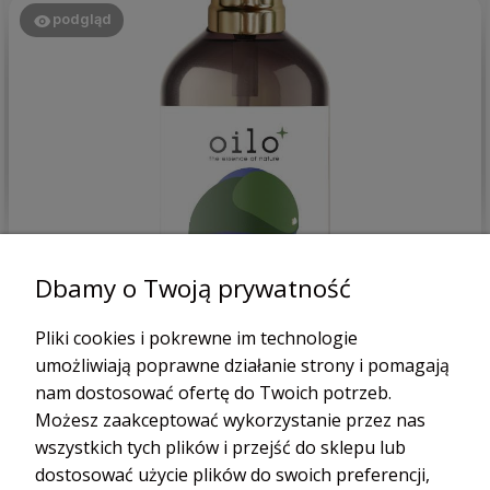
podgląd
Patrycja
zweryfikowano
Dbamy o Twoją prywatność
5
bardzo dobry produkt, trzymam w lodówce i schładzam się
Pliki cookies i pokrewne im technologie
w upały.
umożliwiają poprawne działanie strony i pomagają
dzisiaj
nam dostosować ofertę do Twoich potrzeb.
0
0
Możesz zaakceptować wykorzystanie przez nas
wszystkich tych plików i przejść do sklepu lub
dostosować użycie plików do swoich preferencji,