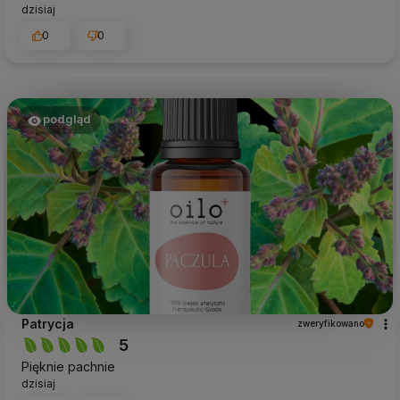
dzisiaj
0
0
podgląd
Patrycja
zweryfikowano
5
Pięknie pachnie
dzisiaj