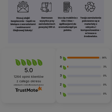
5
96%
4
3%
5.0
3
0%
1264
opinii klientów
z całego okresu
2
0%
zebranych i zweryfikowanych przez
1
0%