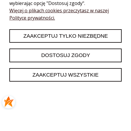
wybierając opcję "Dostosuj zgody".
podgląd
Więcej o plikach cookies przeczytasz w naszej
Polityce prywatności.
ZAAKCEPTUJ TYLKO NIEZBĘDNE
DOSTOSUJ ZGODY
Patrycja
zweryfikowano
ZAAKCEPTUJ WSZYSTKIE
5
Łagodny, idealny jako dodatek do szamponu
dzisiaj
0
0
podgląd