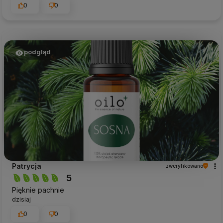
0
0
podgląd
Patrycja
zweryfikowano
5
Pięknie pachnie
dzisiaj
0
0