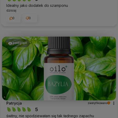
Idealny jako dodatek do szamponu
dzisiaj
0
0
podgląd
Patrycja
zweryfikowano
5
świtny, nie spodziewałam się tak ładnego zapachu