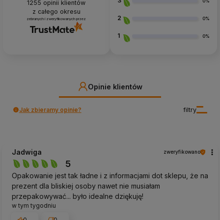
3
0%
1255
opinii klientów
z całego okresu
2
0%
zebranych i zweryfikowanych przez
1
0%
Opinie klientów
Jak zbieramy opinie?
filtry
Jadwiga
zweryfikowano
5
Opakowanie jest tak ładne i z informacjami dot sklepu, że na
prezent dla bliskiej osoby nawet nie musiałam
przepakowywać... było idealne dziękuję!
w tym tygodniu
0
0