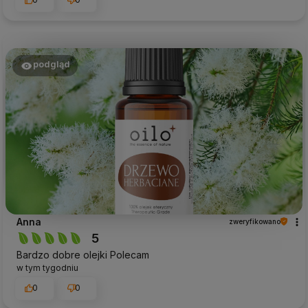
podgląd
Anna
zweryfikowano
5
Bardzo dobre olejki Polecam
w tym tygodniu
0
0