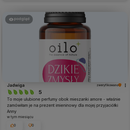
podgląd
Jadwiga
zweryfikowano
5
To moje ulubione perfumy obok mieszanki amore - właśnie
zamówiłam je na prezent imieninowy dla mojej przyjaciółki
Anny
w tym miesiącu
0
0