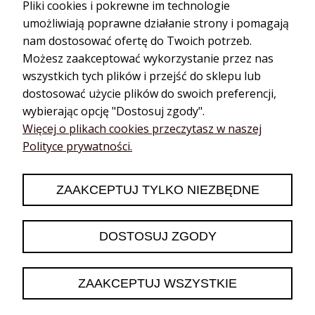
Pliki cookies i pokrewne im technologie
umożliwiają poprawne działanie strony i pomagają
nam dostosować ofertę do Twoich potrzeb.
Możesz zaakceptować wykorzystanie przez nas
wszystkich tych plików i przejść do sklepu lub
dostosować użycie plików do swoich preferencji,
wybierając opcję "Dostosuj zgody".
Katarzyna
zweryfikowano
Więcej o plikach cookies przeczytasz w naszej
5
Polityce prywatności.
❤️🔥👍️
2026-06-13
ZAAKCEPTUJ TYLKO NIEZBĘDNE
0
0
DOSTOSUJ ZGODY
podgląd
ZAAKCEPTUJ WSZYSTKIE