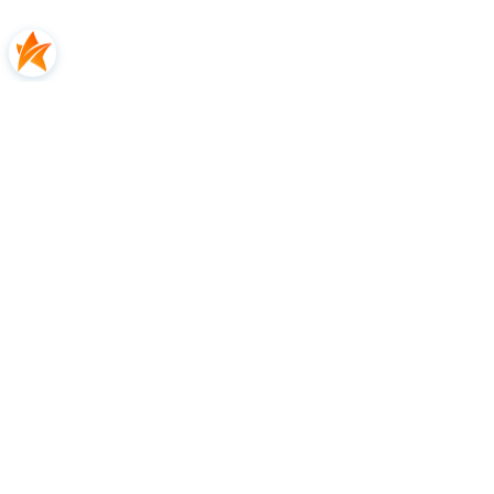
Katarzyna
zweryfikowano
5
👍️🔥Polecam
2026-06-13
0
0
Katarzyna
zweryfikowano
5
Wszystko było na czas.
2026-06-11
0
0