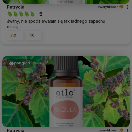
Patrycja
zweryfikowano
5
świtny, nie spodziewałam się tak ładnego zapachu
dzisiaj
0
0
podgląd
Patrycja
zweryfikowano