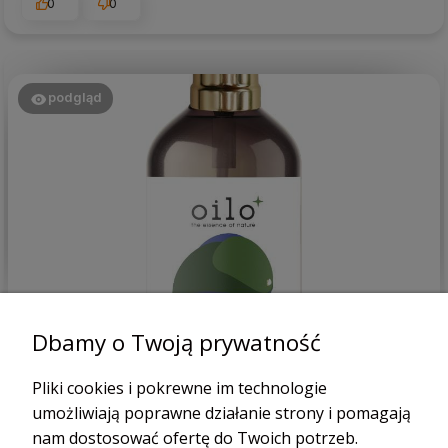
0
0
podgląd
Patrycja
zweryfikowano
Dbamy o Twoją prywatność
5
bardzo dobry produkt, trzymam w lodówce i schładzam się
Pliki cookies i pokrewne im technologie
w upały.
umożliwiają poprawne działanie strony i pomagają
dzisiaj
nam dostosować ofertę do Twoich potrzeb.
0
0