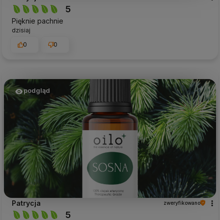
5
Pięknie pachnie
dzisiaj
0
0
podgląd
Patrycja
zweryfikowano
5