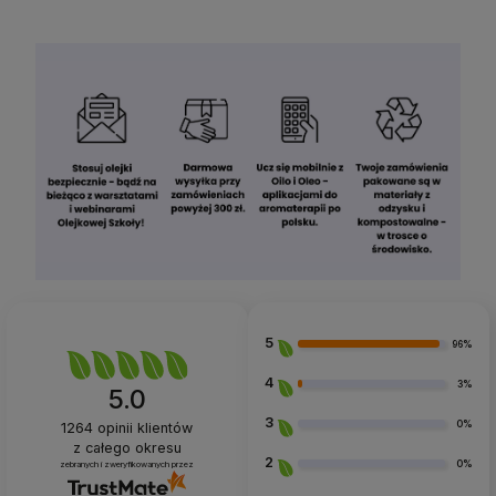
5
96%
4
3%
5.0
3
0%
1264
opinii klientów
z całego okresu
2
0%
zebranych i zweryfikowanych przez