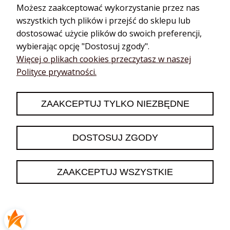
Możesz zaakceptować wykorzystanie przez nas
wszystkich tych plików i przejść do sklepu lub
dostosować użycie plików do swoich preferencji,
wybierając opcję "Dostosuj zgody".
podgląd
Więcej o plikach cookies przeczytasz w naszej
Polityce prywatności.
ZAAKCEPTUJ TYLKO NIEZBĘDNE
DOSTOSUJ ZGODY
Patrycja
zweryfikowano
ZAAKCEPTUJ WSZYSTKIE
5
Łagodny, idealny jako dodatek do szamponu
dzisiaj
0
0