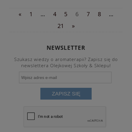
«
1
...
4
5
6
7
8
...
21
»
NEWSLETTER
Szukasz wiedzy o aromaterapii? Zapisz się do
newslettera Olejkowej Szkoły & Sklepu!
ZAPISZ SIĘ