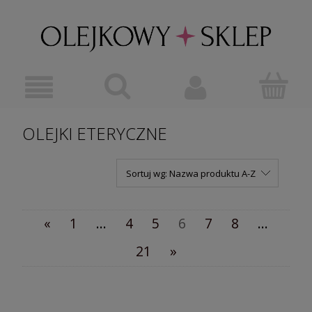
OLEJKI ETERYCZNE
Sortuj wg:
Nazwa produktu A-Z
«
1
...
4
5
6
7
8
...
21
»