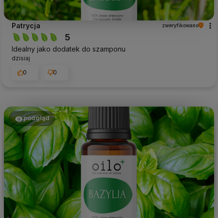
Patrycja
zweryfikowano
5
Idealny jako dodatek do szamponu
dzisiaj
0
0
podgląd