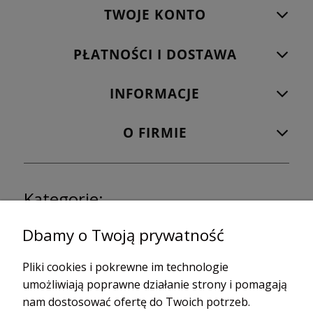
TWOJE KONTO
PŁATNOŚCI I DOSTAWA
INFORMACJE
O FIRMIE
Kategorie:
Olejki eteryczne
Kunzea
Dbamy o Twoją prywatność
Olejki relaksacyjne
Majeranek
Olejki drzewne
Melisa
Pliki cookies i pokrewne im technologie
Liściaste
Mięta
umożliwiają poprawne działanie strony i pomagają
Eukaliptus
Oregano
nam dostosować ofertę do Twoich potrzeb.