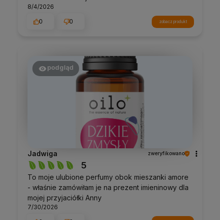
8/4/2026
0
0
zobacz produkt
podgląd
Jadwiga
zweryfikowano
5
To moje ulubione perfumy obok mieszanki amore
- właśnie zamówiłam je na prezent imieninowy dla
mojej przyjaciółki Anny
7/30/2026