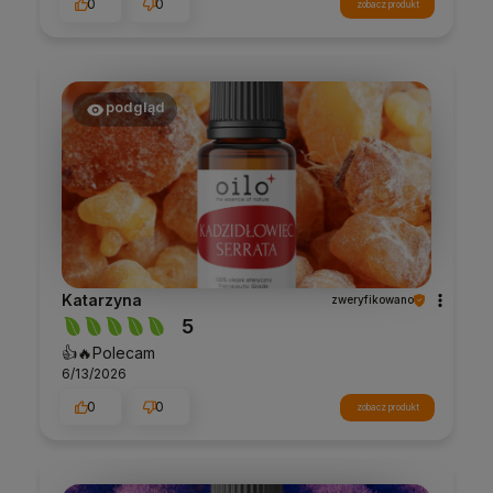
0
0
zobacz produkt
podgląd
Katarzyna
zweryfikowano
5
👍️🔥Polecam
6/13/2026
0
0
zobacz produkt