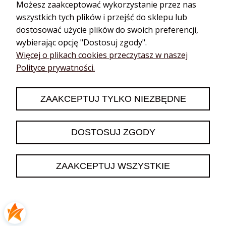
Możesz zaakceptować wykorzystanie przez nas
Drzewo herbaciane
Paczula
wszystkich tych plików i przejść do sklepu lub
Drzewo różane
Pieprz
dostosować użycie plików do swoich preferencji,
Mirt
Pietruszka
wybierając opcję "Dostosuj zgody".
Iglaste / leśne
Rozmaryn
Więcej o plikach cookies przeczytasz w naszej
Cyprys
Szałwia
Polityce prywatności.
Jałowiec
Tymianek
Jodła
Olejki - afrodyzjaki
Sosna
Olejki na
ZAAKCEPTUJ TYLKO NIEZBĘDNE
dolegliwości
Świerk
Stres
Wetiweria
DOSTOSUJ ZGODY
Przeziębienie
Żywiczne /
balsamiczne
Bóle
Cedr
Trawienie
ZAAKCEPTUJ WSZYSTKIE
Copaiba
Detoks
Kadzidłowiec
Koncentracja
Sandałowiec
Energia
Elemi
Bezsenność
Mirra
Skóra i włosy