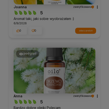
Joanna
zweryfikowano
5
Aromat taki, jaki sobie wyobrażałam :)
6/9/2026
0
0
zobacz produkt
podgląd
Anna
zweryfikowano
5
Bardzo dobre olejki Polecam