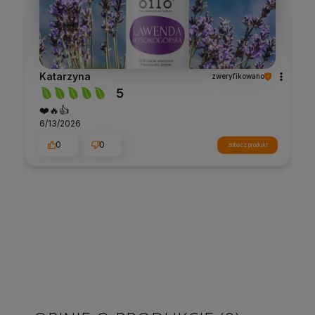
Katarzyna
zweryfikowano
5
❤️🔥👍️
6/13/2026
0
0
zobacz produkt