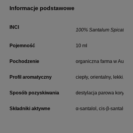
Informacje podstawowe
INCI
100% Santalum Spicatum wo
Pojemność
10 ml
Pochodzenie
organiczna farma w Australi
Profil aromatyczny
ciepły, orientalny, lekki, ale
Sposób pozyskiwania
destylacja parowa kory i g
Składniki aktywne
α-santalol, cis-β-santalol, 