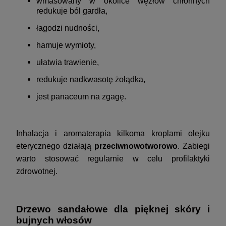
wmasowany w okolice węzłów chłonnych
redukuje ból gardła,
łagodzi nudności,
hamuje wymioty,
ułatwia trawienie,
redukuje nadkwasotę żołądka,
jest panaceum na zgagę.
Inhalacja i aromaterapia kilkoma kroplami olejku
eterycznego działają
przeciwnowotworowo
. Zabiegi
warto stosować regularnie w celu profilaktyki
zdrowotnej.
Drzewo sandałowe dla pięknej skóry i
bujnych włosów