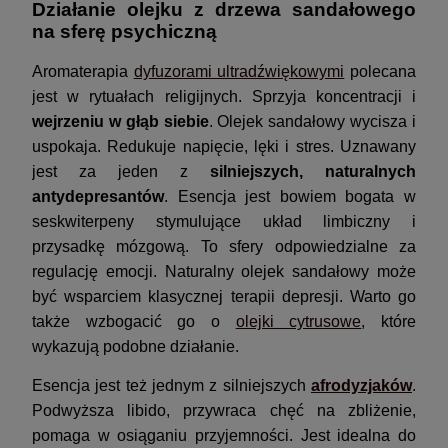
Działanie olejku z drzewa sandałowego
na sferę psychiczną
Aromaterapia
dyfuzorami ultradźwiękowymi
polecana
jest w rytuałach religijnych. Sprzyja koncentracji i
wejrzeniu w głąb siebie
. Olejek sandałowy wycisza i
uspokaja. Redukuje napięcie, lęki i stres. Uznawany
jest za jeden z
silniejszych, naturalnych
antydepresantów
. Esencja jest bowiem bogata w
seskwiterpeny stymulujące układ limbiczny i
przysadkę mózgową. To sfery odpowiedzialne za
regulację emocji. Naturalny olejek sandałowy może
być wsparciem klasycznej terapii depresji. Warto go
także wzbogacić go o
olejki cytrusowe
, które
wykazują podobne działanie.
Esencja jest też jednym z silniejszych
afrodyzjaków
.
Podwyższa libido, przywraca chęć na zbliżenie,
pomaga w osiąganiu przyjemności. Jest idealna do