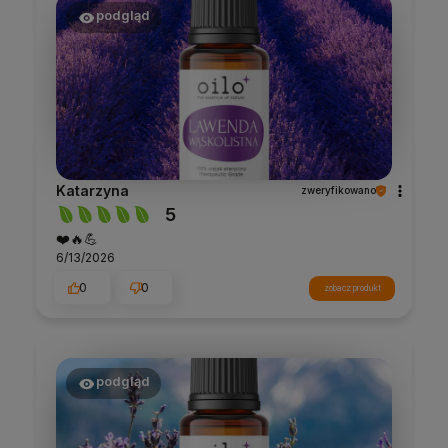
podgląd
Katarzyna
zweryfikowano
5
❤️🔥💪
6/13/2026
0
0
zobacz produkt
podgląd