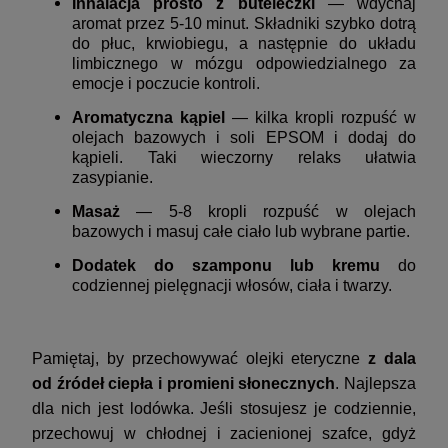
Inhalacja prosto z buteleczki
— wdychaj
aromat przez 5-10 minut. Składniki szybko dotrą
do płuc, krwiobiegu, a następnie do układu
limbicznego w mózgu odpowiedzialnego za
emocje i poczucie kontroli.
Aromatyczna kąpiel
— kilka kropli rozpuść w
olejach bazowych i soli EPSOM i dodaj do
kąpieli. Taki wieczorny relaks ułatwia
zasypianie.
Masaż
— 5-8 kropli rozpuść w olejach
bazowych i masuj całe ciało lub wybrane partie.
Dodatek do szamponu lub kremu
do
codziennej pielęgnacji włosów, ciała i twarzy.
Pamiętaj, by przechowywać olejki eteryczne
z dala
od źródeł ciepła i promieni słonecznych
. Najlepsza
dla nich jest lodówka. Jeśli stosujesz je codziennie,
przechowuj w chłodnej i zacienionej szafce, gdyż