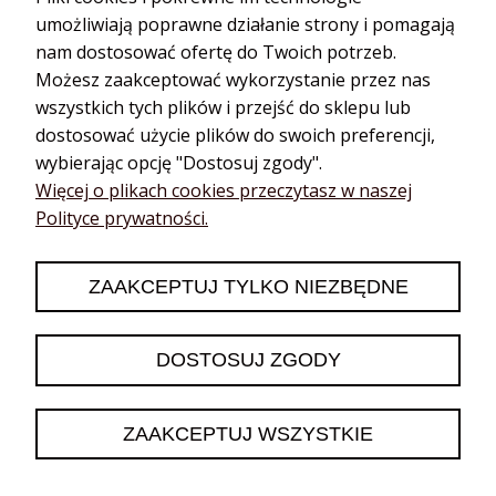
umożliwiają poprawne działanie strony i pomagają
nam dostosować ofertę do Twoich potrzeb.
Możesz zaakceptować wykorzystanie przez nas
wszystkich tych plików i przejść do sklepu lub
dostosować użycie plików do swoich preferencji,
wybierając opcję "Dostosuj zgody".
Katarzyna
zweryfikowano
Więcej o plikach cookies przeczytasz w naszej
5
Polityce prywatności.
❤️🔥👍️
2026-06-13
ZAAKCEPTUJ TYLKO NIEZBĘDNE
0
0
DOSTOSUJ ZGODY
podgląd
ZAAKCEPTUJ WSZYSTKIE