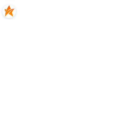
Katarzyna
zweryfikowano
5
👍️🔥Polecam
2026-06-13
0
0
Katarzyna
zweryfikowano
5
Wszystko było na czas.
2026-06-11
0
0