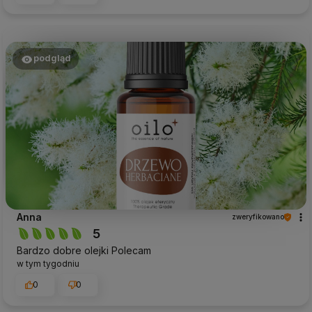
podgląd
Anna
zweryfikowano
5
Bardzo dobre olejki Polecam
w tym tygodniu
0
0