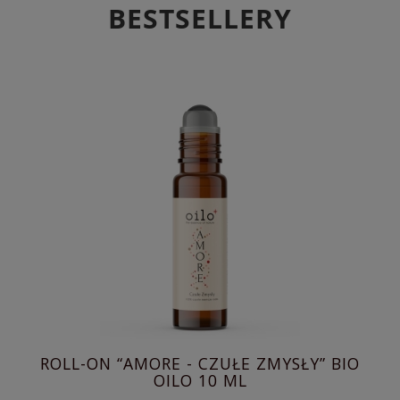
BESTSELLERY
KA
ROLL-ON “AMORE - CZUŁE ZMYSŁY” BIO
O
OILO 10 ML