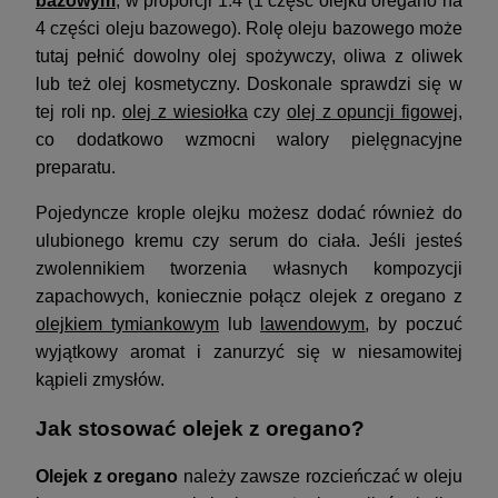
bazowym
, w proporcji 1:4 (1 część olejku oregano na
4 części oleju bazowego). Rolę oleju bazowego może
tutaj pełnić dowolny olej spożywczy, oliwa z oliwek
lub też olej kosmetyczny. Doskonale sprawdzi się w
tej roli np.
olej z wiesiołka
czy
olej z opuncji figowej
,
co dodatkowo wzmocni walory pielęgnacyjne
preparatu.
Pojedyncze krople olejku możesz dodać również do
ulubionego kremu czy serum do ciała. Jeśli jesteś
zwolennikiem tworzenia własnych kompozycji
zapachowych, koniecznie połącz olejek z oregano z
olejkiem tymiankowym
lub
lawendowym
, by poczuć
wyjątkowy aromat i zanurzyć się w niesamowitej
kąpieli zmysłów.
Jak stosować olejek z oregano?
Olejek z oregano
należy zawsze rozcieńczać w oleju