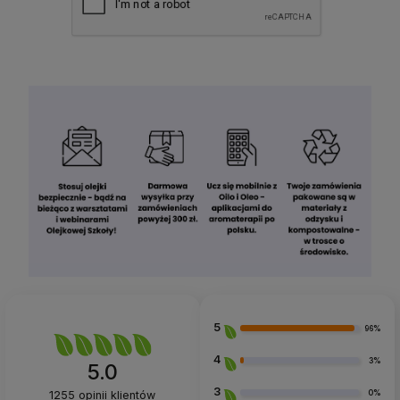
5
96%
4
3%
5.0
3
0%
1255
opinii klientów