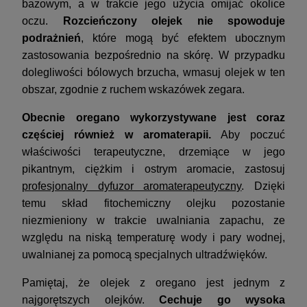
bazowym, a w trakcie jego użycia omijać okolice
oczu.
Rozcieńczony olejek nie spowoduje
podrażnień
, które mogą być efektem ubocznym
zastosowania bezpośrednio na skórę. W przypadku
dolegliwości bólowych brzucha, wmasuj olejek w ten
obszar, zgodnie z ruchem wskazówek zegara.
Obecnie oregano wykorzystywane jest coraz
częściej również w aromaterapii.
Aby poczuć
właściwości terapeutyczne, drzemiące w jego
pikantnym, ciężkim i ostrym aromacie, zastosuj
profesjonalny dyfuzor aromaterapeutyczny
. Dzięki
temu skład fitochemiczny olejku pozostanie
niezmieniony w trakcie uwalniania zapachu, ze
względu na niską temperaturę wody i pary wodnej,
uwalnianej za pomocą specjalnych ultradźwięków.
Pamiętaj, że olejek z oregano jest jednym z
najgorętszych olejków.
Cechuje go wysoka