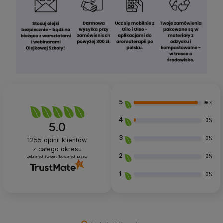
5
96%
4
3%
5.0
3
0%
1255
opinii klientów
z całego okresu
2
0%
zebranych i zweryfikowanych przez
1
0%