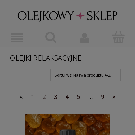
OLEJKI RELAKSACYJNE
Sortuj wg:
Nazwa produktu A-Z
«
1
2
3
4
5
...
9
»