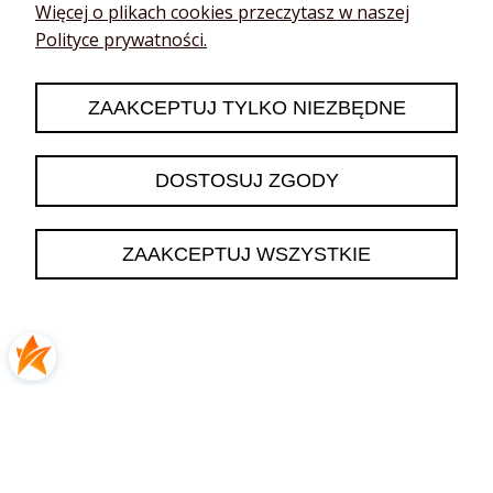
Katarzyna
zweryfikowano
Więcej o plikach cookies przeczytasz w naszej
5
Polityce prywatności.
❤️🔥👍️
2026-06-13
ZAAKCEPTUJ TYLKO NIEZBĘDNE
0
0
DOSTOSUJ ZGODY
podgląd
ZAAKCEPTUJ WSZYSTKIE
Katarzyna
zweryfikowano