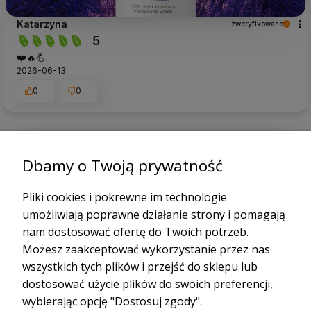
Katarzyna
zweryfikowano
5
❤️🔥💪
2026-06-13
0
0
podgląd
Dbamy o Twoją prywatność
Pliki cookies i pokrewne im technologie
umożliwiają poprawne działanie strony i pomagają
nam dostosować ofertę do Twoich potrzeb.
Możesz zaakceptować wykorzystanie przez nas
wszystkich tych plików i przejść do sklepu lub
dostosować użycie plików do swoich preferencji,
wybierając opcję "Dostosuj zgody".