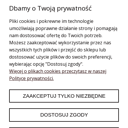
podgląd
Dbamy o Twoją prywatność
Pliki cookies i pokrewne im technologie
umożliwiają poprawne działanie strony i pomagają
nam dostosować ofertę do Twoich potrzeb.
Możesz zaakceptować wykorzystanie przez nas
wszystkich tych plików i przejść do sklepu lub
dostosować użycie plików do swoich preferencji,
wybierając opcję "Dostosuj zgody".
Katarzyna
Więcej o plikach cookies przeczytasz w naszej
zweryfikowano
5
Polityce prywatności.
❤️🔥👍️
2026-06-13
ZAAKCEPTUJ TYLKO NIEZBĘDNE
0
0
DOSTOSUJ ZGODY
podgląd