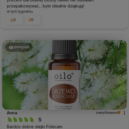
przepakowywać... było idealne dziękuję!
w tym tygodniu
0
0
podgląd
Anna
zweryfikowano
5
Bardzo dobre olejki Polecam