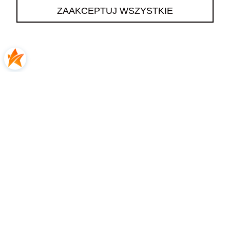
ZAAKCEPTUJ WSZYSTKIE
Katarzyna
zweryfikowano
5
👍️🔥Polecam
2026-06-13
0
0
Katarzyna
zweryfikowano
5
Wszystko było na czas.
2026-06-11