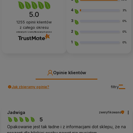
4
3%
5.0
3
0%
1255
opinii klientów
z całego okresu
2
0%
zebranych i zweryfikowanych przez
1
0%
Opinie klientów
Jak zbieramy opinie?
filtry
Jadwiga
zweryfikowano
5
Opakowanie jest tak ładne i z informacjami dot sklepu, że na
prezent dla bliskiej osoby nawet nie musiałam