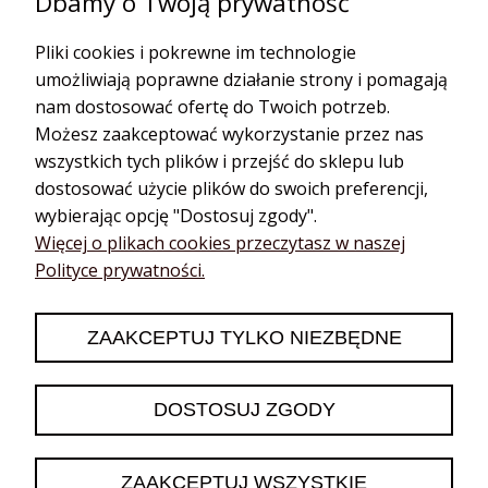
Dbamy o Twoją prywatność
Pliki cookies i pokrewne im technologie
umożliwiają poprawne działanie strony i pomagają
nam dostosować ofertę do Twoich potrzeb.
Możesz zaakceptować wykorzystanie przez nas
wszystkich tych plików i przejść do sklepu lub
dostosować użycie plików do swoich preferencji,
wybierając opcję "Dostosuj zgody".
Katarzyna
zweryfikowano
Więcej o plikach cookies przeczytasz w naszej
5
Polityce prywatności.
❤️🔥👍️
2026-06-13
ZAAKCEPTUJ TYLKO NIEZBĘDNE
0
0
DOSTOSUJ ZGODY
podgląd
ZAAKCEPTUJ WSZYSTKIE