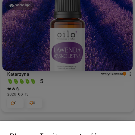
podgląd
Katarzyna
zweryfikowano
5
❤️🔥💪
2026-06-13
0
0
podgląd