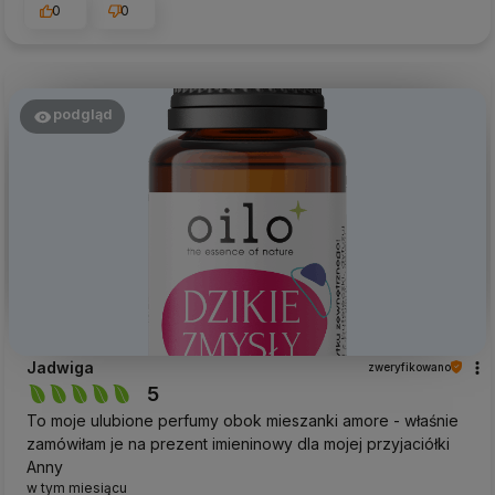
0
0
podgląd
Jadwiga
zweryfikowano
5
To moje ulubione perfumy obok mieszanki amore - właśnie
zamówiłam je na prezent imieninowy dla mojej przyjaciółki
Anny
w tym miesiącu