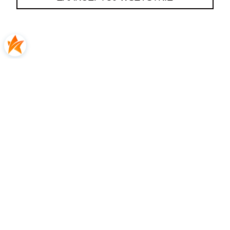
Katarzyna
zweryfikowano
5
👍️🔥Polecam
2026-06-13
0
0
Katarzyna
zweryfikowano
5
Wszystko było na czas.
2026-06-11
0
0