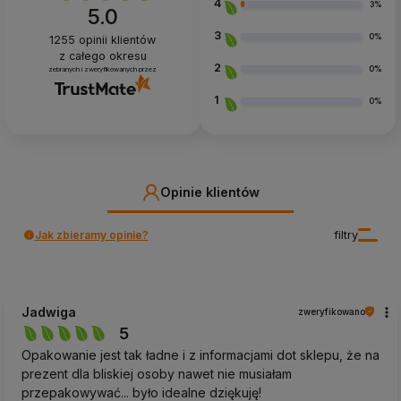
4
3%
5.0
3
0%
1255
opinii klientów
z całego okresu
2
0%
zebranych i zweryfikowanych przez
1
0%
Opinie klientów
Jak zbieramy opinie?
filtry
Jadwiga
zweryfikowano
5
Opakowanie jest tak ładne i z informacjami dot sklepu, że na
prezent dla bliskiej osoby nawet nie musiałam
przepakowywać... było idealne dziękuję!