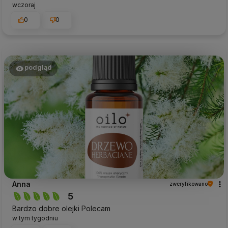
wczoraj
0
0
podgląd
Anna
zweryfikowano
5
Bardzo dobre olejki Polecam
w tym tygodniu