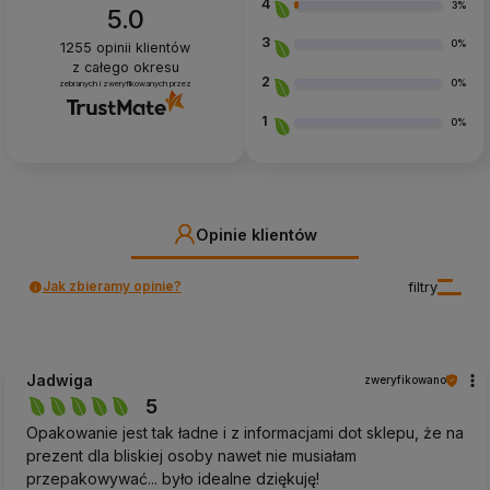
4
3%
5.0
3
0%
1255
opinii klientów
z całego okresu
2
0%
zebranych i zweryfikowanych przez
1
0%
Opinie klientów
Jak zbieramy opinie?
filtry
Jadwiga
zweryfikowano
5
Opakowanie jest tak ładne i z informacjami dot sklepu, że na
prezent dla bliskiej osoby nawet nie musiałam
przepakowywać... było idealne dziękuję!