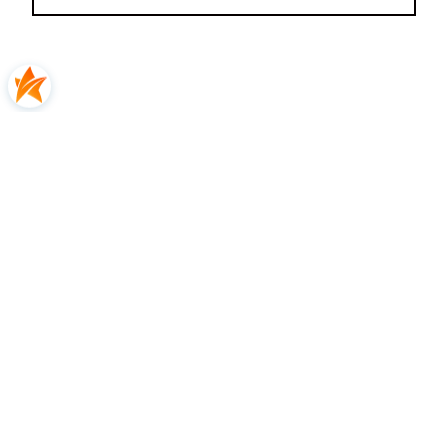
Katarzyna
zweryfikowano
5
👍️🔥Polecam
2026-06-13
0
0
Katarzyna
zweryfikowano
5
Wszystko było na czas.
2026-06-11
0
0