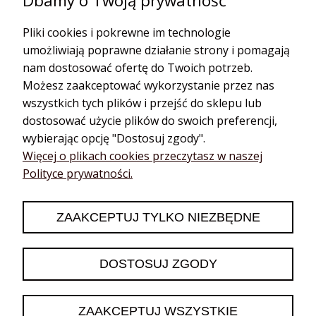
Dbamy o Twoją prywatność
Pliki cookies i pokrewne im technologie
umożliwiają poprawne działanie strony i pomagają
nam dostosować ofertę do Twoich potrzeb.
Możesz zaakceptować wykorzystanie przez nas
wszystkich tych plików i przejść do sklepu lub
dostosować użycie plików do swoich preferencji,
wybierając opcję "Dostosuj zgody".
Katarzyna
zweryfikowano
Więcej o plikach cookies przeczytasz w naszej
5
Polityce prywatności.
❤️🔥👍️
2026-06-13
ZAAKCEPTUJ TYLKO NIEZBĘDNE
0
0
DOSTOSUJ ZGODY
podgląd
ZAAKCEPTUJ WSZYSTKIE