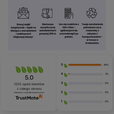
5
96%
4
3%
5.0
3
0%
1255
opinii klientów
z całego okresu
2
0%
zebranych i zweryfikowanych przez
1
0%