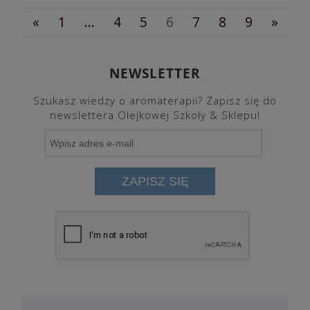
«
1
...
4
5
6
7
8
9
»
NEWSLETTER
Szukasz wiedzy o aromaterapii? Zapisz się do
newslettera Olejkowej Szkoły & Sklepu!
ZAPISZ SIĘ