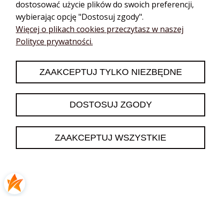
dostosować użycie plików do swoich preferencji,
wybierając opcję "Dostosuj zgody".
Katarzyna
zweryfikowano
Więcej o plikach cookies przeczytasz w naszej
5
Polityce prywatności.
❤️🔥👍️
2026-06-13
ZAAKCEPTUJ TYLKO NIEZBĘDNE
0
0
DOSTOSUJ ZGODY
podgląd
ZAAKCEPTUJ WSZYSTKIE