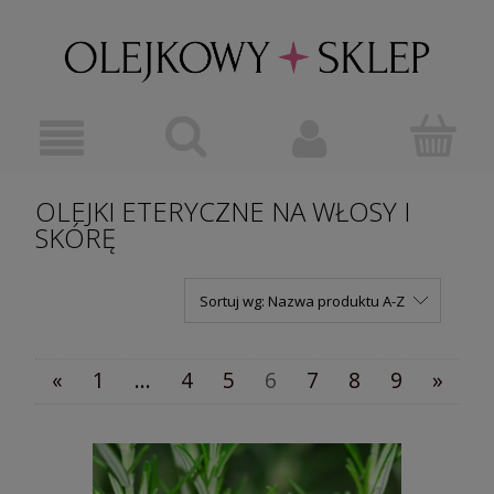
OLEJKI ETERYCZNE NA WŁOSY I
SKÓRĘ
Sortuj wg:
Nazwa produktu A-Z
«
1
...
4
5
6
7
8
9
»