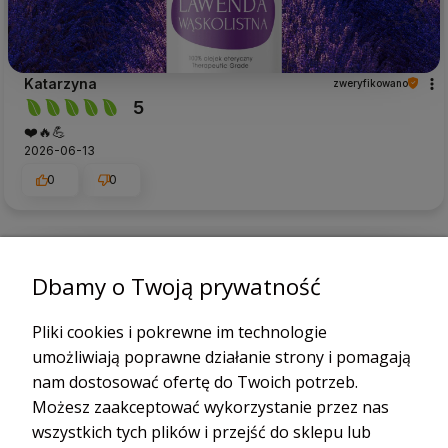
Katarzyna
zweryfikowano
5
❤️🔥💪
2026-06-13
0
0
podgląd
Dbamy o Twoją prywatność
Pliki cookies i pokrewne im technologie
umożliwiają poprawne działanie strony i pomagają
nam dostosować ofertę do Twoich potrzeb.
Możesz zaakceptować wykorzystanie przez nas
wszystkich tych plików i przejść do sklepu lub