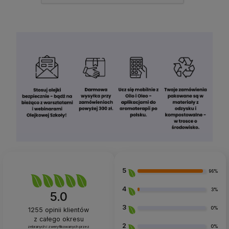
5
96%
4
3%
5.0
3
0%
1255
opinii klientów
z całego okresu
2
0%
zebranych i zweryfikowanych przez