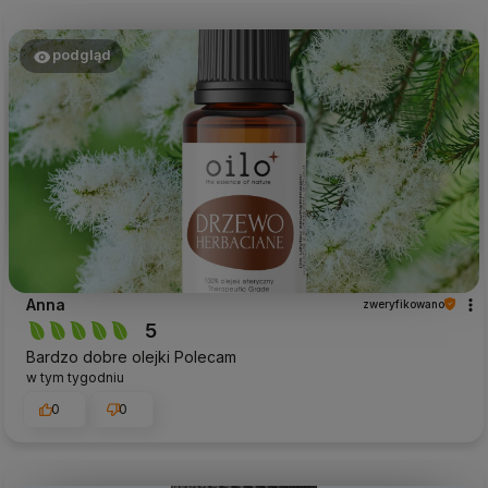
podgląd
Anna
zweryfikowano
5
Bardzo dobre olejki Polecam
w tym tygodniu
0
0