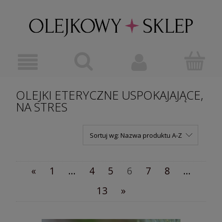
OLEJKI ETERYCZNE USPOKAJAJĄCE,
NA STRES
Sortuj wg:
Nazwa produktu A-Z
«
1
...
4
5
6
7
8
...
13
»