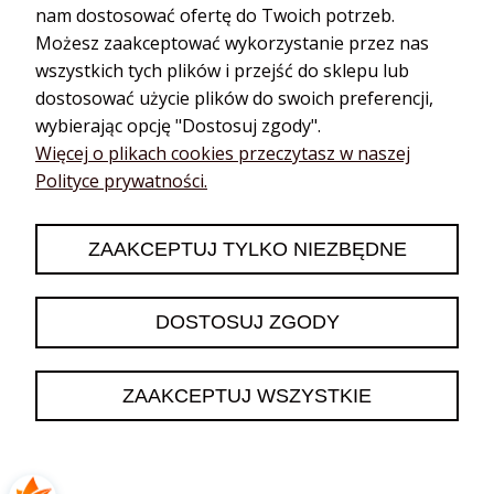
nam dostosować ofertę do Twoich potrzeb.
Możesz zaakceptować wykorzystanie przez nas
wszystkich tych plików i przejść do sklepu lub
dostosować użycie plików do swoich preferencji,
wybierając opcję "Dostosuj zgody".
Katarzyna
zweryfikowano
Więcej o plikach cookies przeczytasz w naszej
5
Polityce prywatności.
❤️🔥👍️
2026-06-13
ZAAKCEPTUJ TYLKO NIEZBĘDNE
0
0
DOSTOSUJ ZGODY
podgląd
ZAAKCEPTUJ WSZYSTKIE