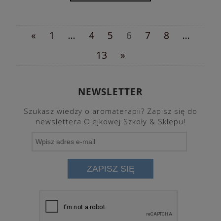
«
1
...
4
5
6
7
8
...
13
»
NEWSLETTER
Szukasz wiedzy o aromaterapii? Zapisz się do
newslettera Olejkowej Szkoły & Sklepu!
ZAPISZ SIĘ