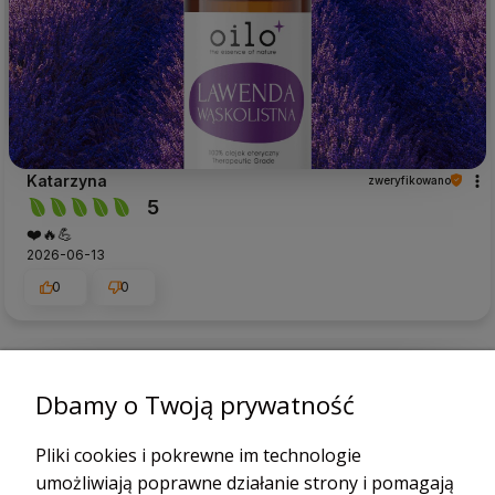
Katarzyna
zweryfikowano
5
❤️🔥💪
2026-06-13
0
0
podgląd
Dbamy o Twoją prywatność
Pliki cookies i pokrewne im technologie
umożliwiają poprawne działanie strony i pomagają