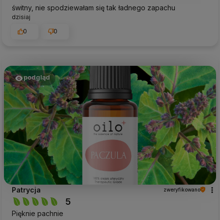
świtny, nie spodziewałam się tak ładnego zapachu
dzisiaj
0
0
podgląd
Patrycja
zweryfikowano
5
Pięknie pachnie