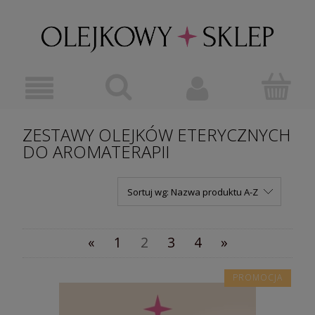
ZESTAWY OLEJKÓW ETERYCZNYCH
DO AROMATERAPII
Sortuj wg:
Nazwa produktu A-Z
«
1
2
3
4
»
PROMOCJA