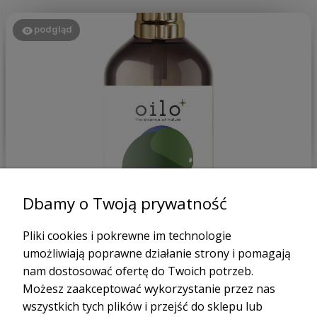
podgląd
Patrycja
zweryfikowano
Dbamy o Twoją prywatność
5
bardzo dobry produkt, trzymam w lodówce i schładzam się
Pliki cookies i pokrewne im technologie
w upały.
umożliwiają poprawne działanie strony i pomagają
dzisiaj
nam dostosować ofertę do Twoich potrzeb.
0
0
Możesz zaakceptować wykorzystanie przez nas
wszystkich tych plików i przejść do sklepu lub