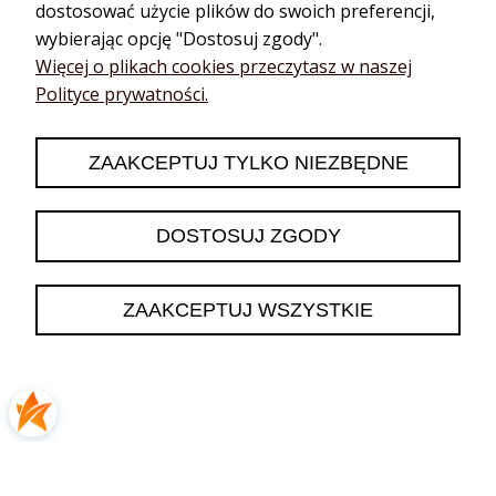
dostosować użycie plików do swoich preferencji,
wybierając opcję "Dostosuj zgody".
podgląd
Więcej o plikach cookies przeczytasz w naszej
Polityce prywatności.
ZAAKCEPTUJ TYLKO NIEZBĘDNE
DOSTOSUJ ZGODY
Patrycja
zweryfikowano
ZAAKCEPTUJ WSZYSTKIE
5
Łagodny, idealny jako dodatek do szamponu
dzisiaj
0
0