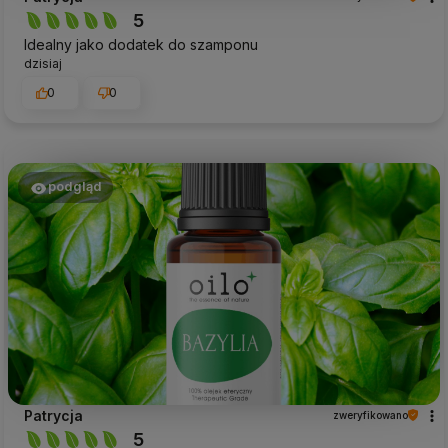
5
Idealny jako dodatek do szamponu
dzisiaj
0
0
podgląd
Patrycja
zweryfikowano
5