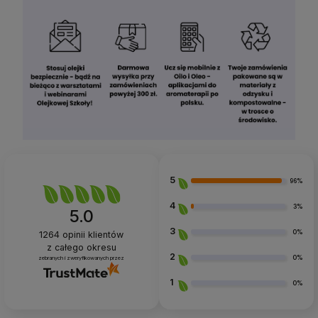
5
96%
4
3%
5.0
3
0%
1264
opinii klientów
z całego okresu
2
0%
zebranych i zweryfikowanych przez
1
0%