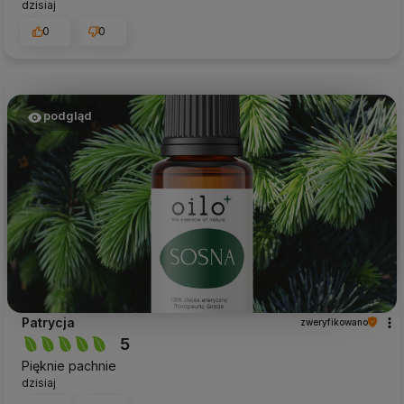
dzisiaj
0
0
podgląd
Patrycja
zweryfikowano
5
Pięknie pachnie
dzisiaj