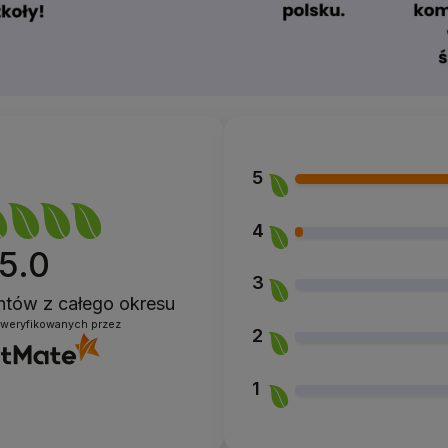
5
4
5.0
3
entów
z całego okresu
zweryfikowanych przez
2
1