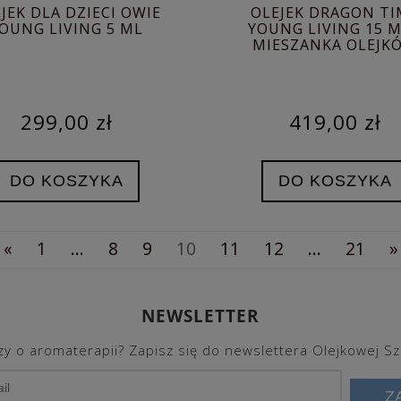
JEK DLA DZIECI OWIE
OLEJEK DRAGON TI
OUNG LIVING 5 ML
YOUNG LIVING 15 M
MIESZANKA OLEJK
ETERYCZNYCH
299,00 zł
419,00 zł
DO KOSZYKA
DO KOSZYKA
«
1
...
8
9
10
11
12
...
21
»
NEWSLETTER
y o aromaterapii? Zapisz się do newslettera Olejkowej Sz
Z