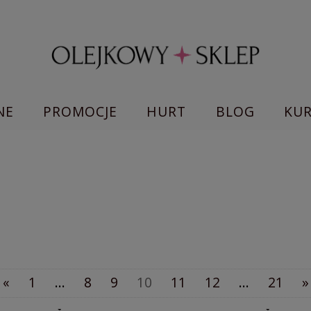
NE
PROMOCJE
HURT
BLOG
KU
«
1
...
8
9
10
11
12
...
21
»