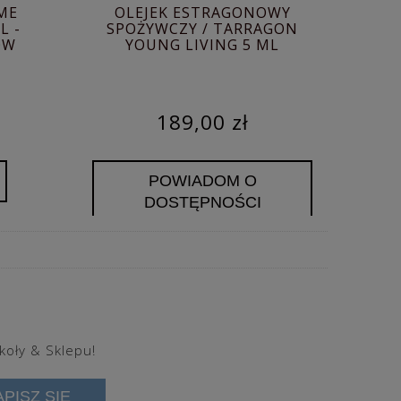
ME
OLEJEK ESTRAGONOWY
L -
SPOŻYWCZY / TARRAGON
ÓW
YOUNG LIVING 5 ML
189,00 zł
POWIADOM O
DOSTĘPNOŚCI
koły & Sklepu!
APISZ SIĘ