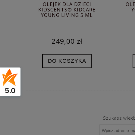
OLEJEK DLA DZIECI
OLE
KIDSCENTS® KIDCARE
Y
YOUNG LIVING 5 ML
249,00 zł
DO KOSZYKA
5.0
Szukasz wiedz