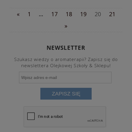
«
1
...
17
18
19
20
21
»
NEWSLETTER
Szukasz wiedzy o aromaterapii? Zapisz się do
newslettera Olejkowej Szkoły & Sklepu!
ZAPISZ SIĘ