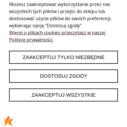
Możesz zaakceptować wykorzystanie przez nas
wszystkich tych plików i przejść do sklepu lub
dostosować użycie plików do swoich preferencji,
wybierając opcję "Dostosuj zgody".
Katarzyna
zweryfikowano
Więcej o plikach cookies przeczytasz w naszej
5
Polityce prywatności.
❤️🔥👍️
2026-06-13
ZAAKCEPTUJ TYLKO NIEZBĘDNE
0
0
DOSTOSUJ ZGODY
podgląd
ZAAKCEPTUJ WSZYSTKIE