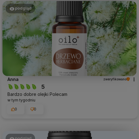
podgląd
Anna
zweryfikowano
5
Bardzo dobre olejki Polecam
w tym tygodniu
0
0
podgląd