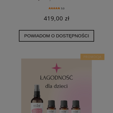
ODPORNOŚC, NA STRES, DO
MEDYTACJI, NA SKÓRĘ, ZMARSZCZKI
5.0
419,00 zł
POWIADOM O DOSTĘPNOŚCI
PROMOCJA