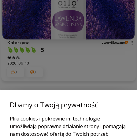
Katarzyna
zweryfikowano
5
❤️🔥💪
2026-06-13
0
0
podgląd
Dbamy o Twoją prywatność
Pliki cookies i pokrewne im technologie
umożliwiają poprawne działanie strony i pomagają
nam dostosować ofertę do Twoich potrzeb.