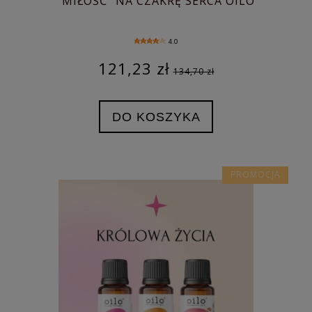
"MIŁOŚĆ" NA CZAKRĘ SERCA OILO
4.0
121,23 zł
134,70 zł
DO KOSZYKA
PROMOCJA