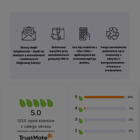
5
96%
4
3%
5.0
3
0%
1255
opinii klientów
z całego okresu
2
0%
zebranych i zweryfikowanych przez