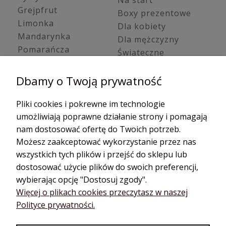
Grejpfrut
Boxy prezentowe
Limonka
Dla kobiety
Mandarynka
Dla mężczyzny
Pomarańcza
Świąteczne
Trawa cytrynowa
Zestawy young living
Olejki ziołowe /
Dbamy o Twoją prywatność
Oleje kosmetyczne
korzenne
Olejki cbd
Bazylia
Pliki cookies i pokrewne im technologie
Hydrolaty
Cynamon
umożliwiają poprawne działanie strony i pomagają
Dyfuzory do
Estragon
aromaterapii
nam dostosować ofertę do Twoich potrzeb.
Gałka muszkatołowa
Dyfuzory
Możesz zaakceptować wykorzystanie przez nas
Golteria
samochodowe
wszystkich tych plików i przejść do sklepu lub
Goździk
Aroma biżuteria
dostosować użycie plików do swoich preferencji,
Imbir
Dyfuzory przenośne
wybierając opcję "Dostosuj zgody".
Kardamon
Dyfuzory na kabel
Więcej o plikach cookies przeczytasz w naszej
Kmin
Akcesoria do
Polityce prywatności.
aromaterapii
Kolendra