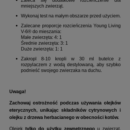
Zaleca się dodatkowe rozcieńczenie dla
mniejszych zwierząt.
Wykonaj test na małym obszarze przed użyciem.
Zalecane proporcje rozcieńczenia Young Living
V-6® do mieszania:
Małe zwierzęta: 4: 1
Średnie zwierzęta: 3: 1
Duże zwierzęta: 1: 1
Zakropl 8-10 kropli w 30 ml butelce z
rozpylaczem z wodą destylowaną, aby szybko
podnieść swojego zwierzaka na duchu.
Uwaga!
Zachowaj ostrożność podczas używania olejków
eterycznych, unikając składników cytrynowych i
olejku z drzewa herbacianego w obecności kotów.
Olejek
tylko do użytku zewnętrznego
u zwierząt,