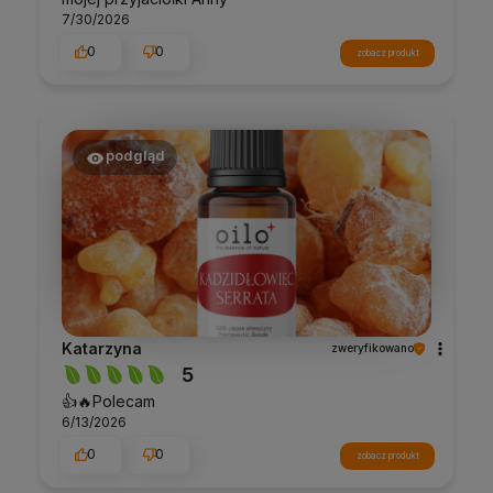
7/30/2026
0
0
zobacz produkt
podgląd
Katarzyna
zweryfikowano
5
👍️🔥Polecam
6/13/2026
0
0
zobacz produkt