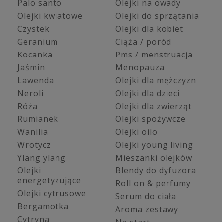
Palo santo
Olejki na owady
Olejki kwiatowe
Olejki do sprzątania
Czystek
Olejki dla kobiet
Geranium
Ciąża / poród
Kocanka
Pms / menstruacja
Jaśmin
Menopauza
Lawenda
Olejki dla mężczyzn
Neroli
Olejki dla dzieci
Róża
Olejki dla zwierząt
Rumianek
Olejki spożywcze
Wanilia
Olejki oilo
Wrotycz
Olejki young living
Ylang ylang
Mieszanki olejków
Olejki
Blendy do dyfuzora
energetyzujące
Roll on & perfumy
Olejki cytrusowe
Serum do ciała
Bergamotka
Aroma zestawy
Cytryna
Na start