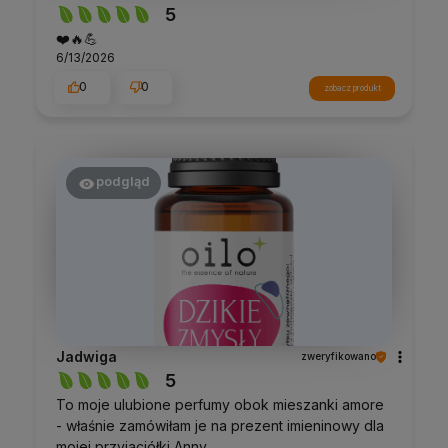
5
❤️🔥💪
6/13/2026
0
0
zobacz produkt
podgląd
Jadwiga
zweryfikowano
5
To moje ulubione perfumy obok mieszanki amore
- właśnie zamówiłam je na prezent imieninowy dla
mojej przyjaciółki Anny