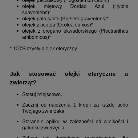
olejek paczulkowy (Pogostemon cablin)*
olejek miętowy Dordao Azul (Hyptis
suaveolens)*
olejek palo santo (Bursera graveolens)*
olejek z ocotea (Ocotea quixos)*
olejek z oregano ekwadorskiego (Plectranthus
amboinicus)*
* 100% czysty olejek eteryczny
Jak stosować olejki eteryczne u
zwierząt?
Stosuj miejscowo.
Zacznij od nałożenia 1 kropli za każde ucho
Twojego zwierzaka.
Starannie aplikuj w zależności od wielkości i
gatunku zwierzęcia.