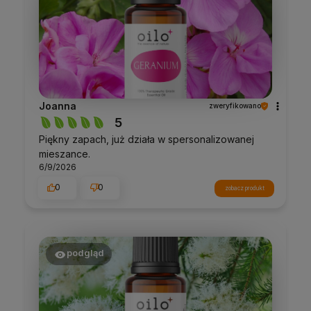
Joanna
zweryfikowano
5
Piękny zapach, już działa w spersonalizowanej
mieszance.
6/9/2026
0
0
zobacz produkt
podgląd