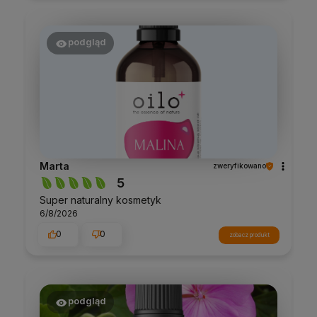
podgląd
Marta
zweryfikowano
5
Super naturalny kosmetyk
6/8/2026
0
0
zobacz produkt
podgląd