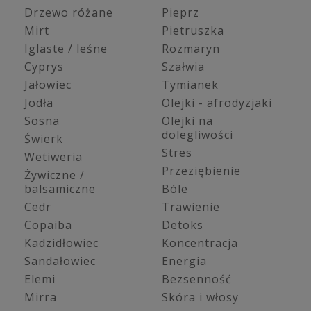
Drzewo różane
Pieprz
Mirt
Pietruszka
Iglaste / leśne
Rozmaryn
Cyprys
Szałwia
Jałowiec
Tymianek
Jodła
Olejki - afrodyzjaki
Sosna
Olejki na
dolegliwości
Świerk
Stres
Wetiweria
Przeziębienie
Żywiczne /
balsamiczne
Bóle
Cedr
Trawienie
Copaiba
Detoks
Kadzidłowiec
Koncentracja
Sandałowiec
Energia
Elemi
Bezsenność
Mirra
Skóra i włosy