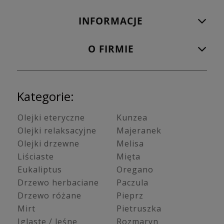
INFORMACJE
O FIRMIE
Kategorie:
Olejki eteryczne
Kunzea
Olejki relaksacyjne
Majeranek
Olejki drzewne
Melisa
Liściaste
Mięta
Eukaliptus
Oregano
Drzewo herbaciane
Paczula
Drzewo różane
Pieprz
Mirt
Pietruszka
Iglaste / leśne
Rozmaryn