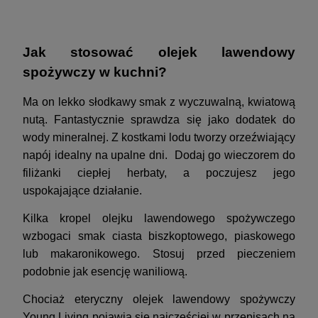
Jak stosować olejek lawendowy
spożywczy w kuchni?
Ma on lekko słodkawy smak z wyczuwalną, kwiatową
nutą. Fantastycznie sprawdza się jako dodatek do
wody mineralnej. Z kostkami lodu tworzy orzeźwiający
napój idealny na upalne dni. Dodaj go wieczorem do
filiżanki ciepłej herbaty, a poczujesz jego
uspokajające działanie.
Kilka kropel olejku lawendowego spożywczego
wzbogaci smak ciasta biszkoptowego, piaskowego
lub makaronikowego. Stosuj przed pieczeniem
podobnie jak esencję waniliową.
Chociaż eteryczny olejek lawendowy spożywczy
Young Living pojawia się najczęściej w przepisach na