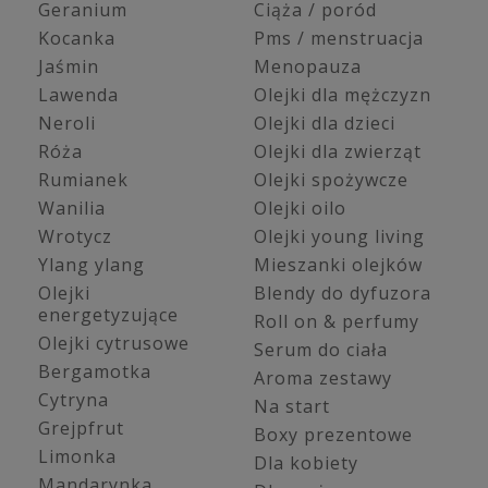
Geranium
Ciąża / poród
Kocanka
Pms / menstruacja
Jaśmin
Menopauza
Lawenda
Olejki dla mężczyzn
Neroli
Olejki dla dzieci
Róża
Olejki dla zwierząt
Rumianek
Olejki spożywcze
Wanilia
Olejki oilo
Wrotycz
Olejki young living
Ylang ylang
Mieszanki olejków
Olejki
Blendy do dyfuzora
energetyzujące
Roll on & perfumy
Olejki cytrusowe
Serum do ciała
Bergamotka
Aroma zestawy
Cytryna
Na start
Grejpfrut
Boxy prezentowe
Limonka
Dla kobiety
Mandarynka