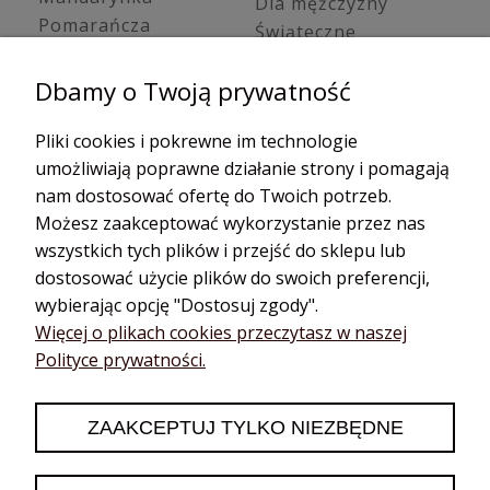
Dla mężczyzny
Pomarańcza
Świąteczne
Trawa cytrynowa
Zestawy young living
Olejki ziołowe /
Dbamy o Twoją prywatność
Oleje kosmetyczne
korzenne
Olejki cbd
Bazylia
Pliki cookies i pokrewne im technologie
Hydrolaty
Cynamon
umożliwiają poprawne działanie strony i pomagają
Dyfuzory do
Estragon
nam dostosować ofertę do Twoich potrzeb.
aromaterapii
Gałka muszkatołowa
Możesz zaakceptować wykorzystanie przez nas
Dyfuzory
Golteria
samochodowe
wszystkich tych plików i przejść do sklepu lub
Goździk
Aroma biżuteria
dostosować użycie plików do swoich preferencji,
Imbir
Dyfuzory przenośne
wybierając opcję "Dostosuj zgody".
Kardamon
Dyfuzory na kabel
Więcej o plikach cookies przeczytasz w naszej
Polityce prywatności.
Kmin
Akcesoria do
aromaterapii
Kolendra
Akupresura
Koper
ZAAKCEPTUJ TYLKO NIEZBĘDNE
Książki i kursy