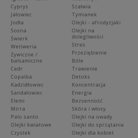
Cyprys
Szałwia
Jałowiec
Tymianek
Jodła
Olejki - afrodyzjaki
Sosna
Olejki na
dolegliwości
Świerk
Stres
Wetiweria
Przeziębienie
Żywiczne /
balsamiczne
Bóle
Cedr
Trawienie
Copaiba
Detoks
Kadzidłowiec
Koncentracja
Sandałowiec
Energia
Elemi
Bezsenność
Mirra
Skóra i włosy
Palo santo
Olejki na owady
Olejki kwiatowe
Olejki do sprzątania
Czystek
Olejki dla kobiet