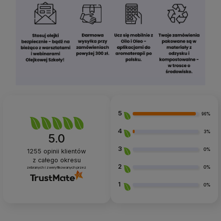
5
96%
4
3%
5.0
3
0%
1255
opinii klientów
z całego okresu
2
0%
zebranych i zweryfikowanych przez
1
0%