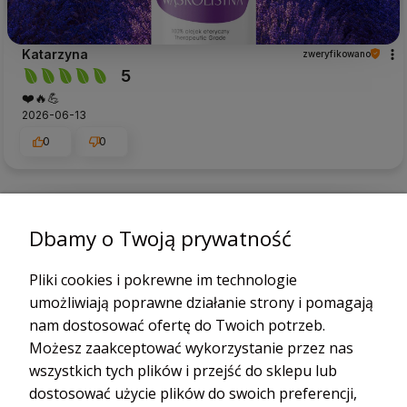
Katarzyna
zweryfikowano
5
❤️🔥💪
2026-06-13
0
0
podgląd
Dbamy o Twoją prywatność
Pliki cookies i pokrewne im technologie
umożliwiają poprawne działanie strony i pomagają
nam dostosować ofertę do Twoich potrzeb.
Możesz zaakceptować wykorzystanie przez nas
wszystkich tych plików i przejść do sklepu lub
dostosować użycie plików do swoich preferencji,