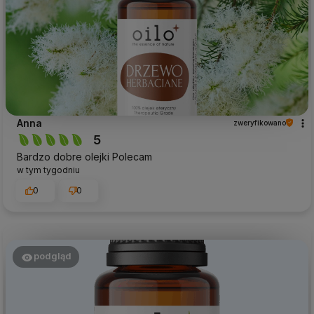
Anna
zweryfikowano
5
Bardzo dobre olejki Polecam
w tym tygodniu
0
0
podgląd