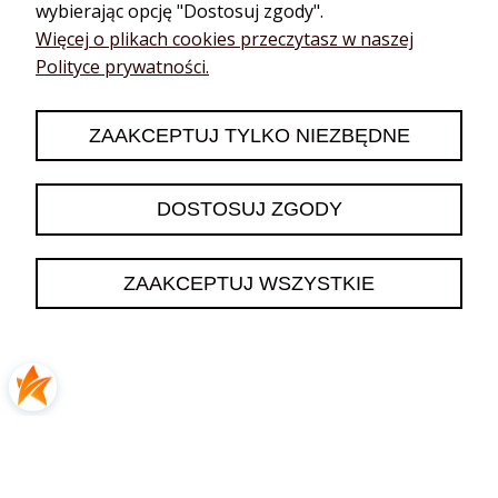
wybierając opcję "Dostosuj zgody".
Katarzyna
zweryfikowano
Więcej o plikach cookies przeczytasz w naszej
5
Polityce prywatności.
❤️🔥👍️
2026-06-13
ZAAKCEPTUJ TYLKO NIEZBĘDNE
0
0
DOSTOSUJ ZGODY
podgląd
ZAAKCEPTUJ WSZYSTKIE