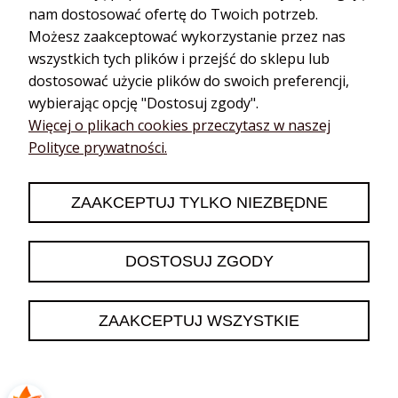
nam dostosować ofertę do Twoich potrzeb.
Możesz zaakceptować wykorzystanie przez nas
wszystkich tych plików i przejść do sklepu lub
dostosować użycie plików do swoich preferencji,
wybierając opcję "Dostosuj zgody".
Katarzyna
zweryfikowano
Więcej o plikach cookies przeczytasz w naszej
5
Polityce prywatności.
❤️🔥👍️
2026-06-13
ZAAKCEPTUJ TYLKO NIEZBĘDNE
0
0
DOSTOSUJ ZGODY
podgląd
ZAAKCEPTUJ WSZYSTKIE