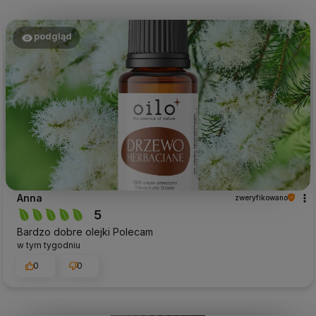
podgląd
Anna
zweryfikowano
5
Bardzo dobre olejki Polecam
w tym tygodniu
0
0