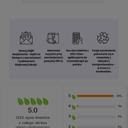
5
96%
4
3%
5.0
3
0%
1255
opinii klientów
z całego okresu
2
0%
zebranych i zweryfikowanych przez