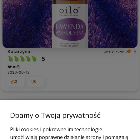
Katarzyna
zweryfikowano
5
❤️🔥💪
2026-06-13
0
0
podgląd
Dbamy o Twoją prywatność
Pliki cookies i pokrewne im technologie
umożliwiają poprawne działanie strony i pomagają