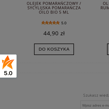
OLEJEK POMARAŃCZOWY /
OL
SYCYLIJSKA POMARAŃCZA
RUM
OILO BIO 5 ML
5.0
44,90 zł
DO KOSZYKA
5.0
Szukasz wiedz