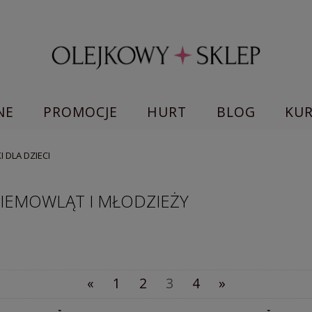
NE
PROMOCJE
HURT
BLOG
KU
I DLA DZIECI
 NIEMOWLĄT I MŁODZIEŻY
«
1
2
3
4
»