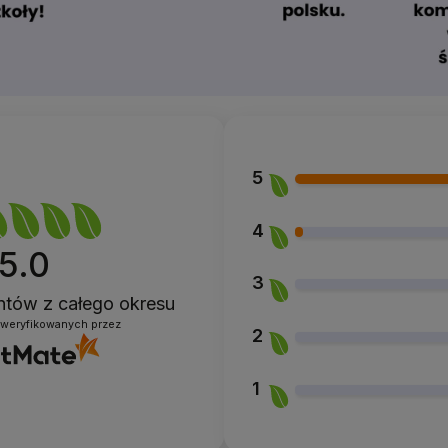
5
4
5.0
3
entów
z całego okresu
zweryfikowanych przez
2
1