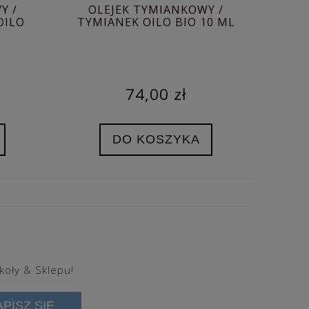
Y /
OLEJEK TYMIANKOWY /
OILO
TYMIANEK OILO BIO 10 ML
74,00 zł
DO KOSZYKA
koły & Sklepu!
APISZ SIĘ