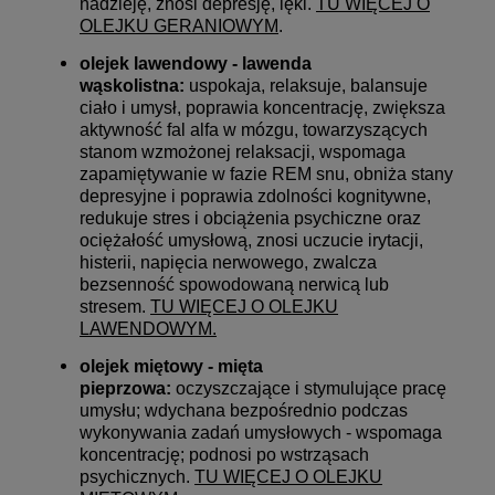
nadzieję, znosi depresję, lęki.
TU WIĘCEJ O
OLEJKU GERANIOWYM
.
olejek lawendowy - lawenda
wąskolistna:
uspokaja, relaksuje, balansuje
ciało i umysł, poprawia koncentrację, zwiększa
aktywność fal alfa w mózgu, towarzyszących
stanom wzmożonej relaksacji, wspomaga
zapamiętywanie w fazie REM snu, obniża stany
depresyjne i poprawia zdolności kognitywne,
redukuje stres i obciążenia psychiczne oraz
ociężałość umysłową, znosi uczucie irytacji,
histerii, napięcia nerwowego, zwalcza
bezsenność spowodowaną nerwicą lub
stresem.
TU WIĘCEJ O OLEJKU
LAWENDOWYM
.
olejek miętowy - mięta
pieprzowa:
oczyszczające i stymulujące pracę
umysłu; wdychana bezpośrednio podczas
wykonywania zadań umysłowych - wspomaga
koncentrację; podnosi po wstrząsach
psychicznych.
TU WIĘCEJ O OLEJKU