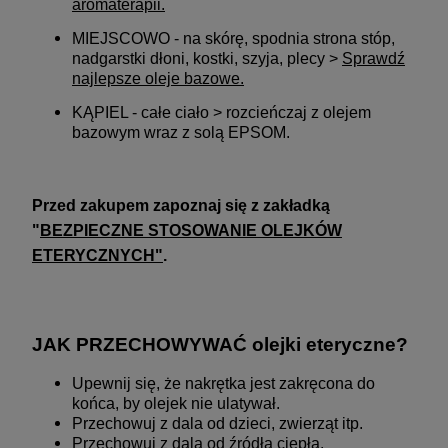
aromaterapii
.
MIEJSCOWO - na skórę, spodnia strona stóp,
nadgarstki dłoni, kostki, szyja, plecy >
Sprawdź
najlepsze oleje bazowe
.
KĄPIEL - całe ciało > rozcieńczaj z olejem
bazowym wraz z solą EPSOM.
Przed zakupem zapoznaj się z zakładką
"
BEZPIECZNE STOSOWANIE OLEJKÓW
ETERYCZNYCH"
.
JAK PRZECHOWYWAĆ olejki eteryczne?
Upewnij się, że nakrętka jest zakręcona do
końca, by olejek nie ulatywał.
Przechowuj z dala od dzieci, zwierząt itp.
Przechowuj z dala od źródła ciepła.