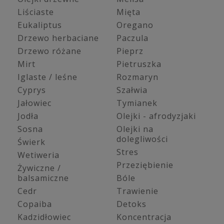
Liściaste
Mięta
Eukaliptus
Oregano
Drzewo herbaciane
Paczula
Drzewo różane
Pieprz
Mirt
Pietruszka
Iglaste / leśne
Rozmaryn
Cyprys
Szałwia
Jałowiec
Tymianek
Jodła
Olejki - afrodyzjaki
Sosna
Olejki na
dolegliwości
Świerk
Stres
Wetiweria
Przeziębienie
Żywiczne /
balsamiczne
Bóle
Cedr
Trawienie
Copaiba
Detoks
Kadzidłowiec
Koncentracja