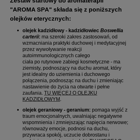
Zestaw startowy do aromaterapii
"AROMA SPA" składa się z poniższych
olejków eterycznych:
olejek kadzidłowy - k
adzidłowiec
Boswellia
carterii
:
ma szeroki zakres zastosowań, od
wzmacniania praktyki duchowej i medytacyjnej
przez wywoływanie reakcji
autoimmunologicznych całego
ciała po rutynowe zabiegi kosmetyczne - ma
ziemisty, podnoszący na duchu aromat, który
jest idealny do uziemienia i duchowego
połączenia, podnosząc na duchu i zmieniając
nastawienie do życia na otwarte i pełne
zaufania.
TU WIĘCEJ O OLEJKU
KADZIDŁOWYM
.
olejek geraniowy -
g
eranium:
pomaga wyjść z
traum emocjonalnych, uwalniając negatywne
wspomnienia i zmniejszając napięcia nerwowe;
równoważy emocje, podnosi na duchu,
przywraca spokój, uczucie dobrostanu i