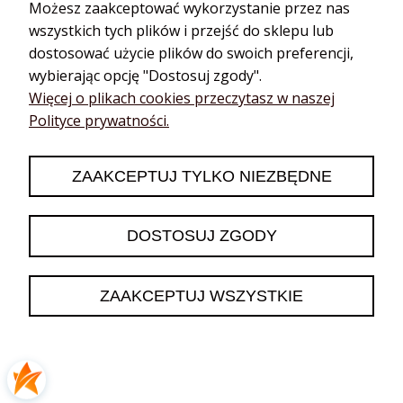
energetyzujące
Roll on & perfumy
Możesz zaakceptować wykorzystanie przez nas
Olejki cytrusowe
Serum do ciała
wszystkich tych plików i przejść do sklepu lub
Bergamotka
Aroma zestawy
dostosować użycie plików do swoich preferencji,
Cytryna
wybierając opcję "Dostosuj zgody".
Na start
Grejpfrut
Więcej o plikach cookies przeczytasz w naszej
Boxy prezentowe
Limonka
Polityce prywatności.
Dla kobiety
Mandarynka
Dla mężczyzny
Pomarańcza
Świąteczne
ZAAKCEPTUJ TYLKO NIEZBĘDNE
Trawa cytrynowa
Zestawy young living
Olejki ziołowe /
Oleje kosmetyczne
korzenne
DOSTOSUJ ZGODY
Olejki cbd
Bazylia
Hydrolaty
Cynamon
Dyfuzory do
ZAAKCEPTUJ WSZYSTKIE
Estragon
aromaterapii
Gałka muszkatołowa
Dyfuzory
Golteria
samochodowe
Goździk
Aroma biżuteria
Imbir
Dyfuzory przenośne