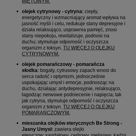
MIĘTOWYM
.
olejek cytrynowy - cytryna:
ciepły,
energetyczny i wzmacniający aromat wpływa na
jasność myśli i celu, redukuje stany depresyjne i
działa relaksująco, usprawnia pamięć, znosi
stany niepokoju, rewitalizuje, podnosi na
duchu; stymuluje odporność i oczyszcza
organizm z toksyn.
TU WIĘCEJ O OLEJKU
CYTRYNOWYM
.
olejek pomarańczowy - pomarańcza
słodka:
bogaty, cytrusowy zapach wnosi do
serca radość i optymizm, jednocześnie
uspokajając umysł i emocje, podnosząc na
duchu, działając antydepresyjnie, relaksująco,
łagodząc nerwowe podniecenie i napięcia; tak
jak cytryna, stymuluje odporność i oczyszcza
organizm z toksyn.
TU WIĘCEJ O OLEJKU
POMARAŃCZOWYM
.
mieszanka olejków eterycznych
Be Strong -
Jasny Umysł:
zawiera olejki
eteryczne: sandałowy, cedrowy, melisowy, kadzidło