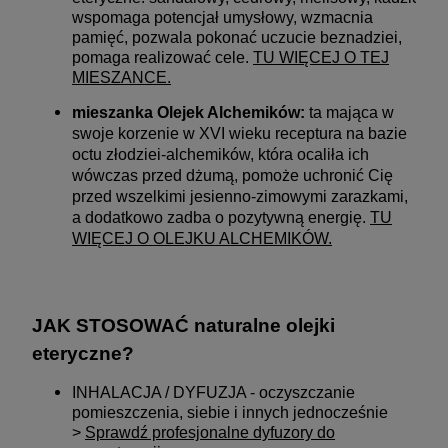
wspomaga potencjał umysłowy, wzmacnia
pamięć, pozwala pokonać uczucie beznadziei,
pomaga realizować cele.
TU WIĘCEJ O TEJ
MIESZANCE.
mieszanka Olejek Alchemików:
t
a mająca w
swoje korzenie w XVI wieku receptura na bazie
octu złodziei-alchemików, która ocaliła ich
wówczas przed dżumą, pomoże uchronić Cię
przed wszelkimi jesienno-zimowymi zarazkami,
a dodatkowo zadba o pozytywną energię.
TU
WIĘCEJ O OLEJKU ALCHEMIKÓW
.
JAK STOSOWAĆ naturalne olejki
eteryczne?
INHALACJA / DYFUZJA - oczyszczanie
pomieszczenia, siebie i innych jednocześnie
>
Sprawdź profesjonalne dyfuzory do