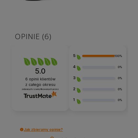
OPINIE
(6)
5
100%
4
0%
5.0
3
0%
6
opinii klientów
z całego okresu
2
0%
zebranych i zweryfikowanych przez
1
0%
Jak zbieramy opinie?