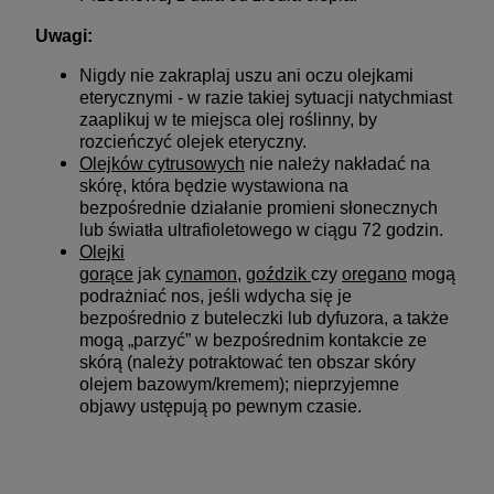
Uwagi:
Nigdy nie zakraplaj uszu ani oczu olejkami
eterycznymi - w razie takiej sytuacji natychmiast
zaaplikuj w te miejsca olej roślinny, by
rozcieńczyć olejek eteryczny.
Olejków cytrusowych
nie należy nakładać na
skórę, która będzie wystawiona na
bezpośrednie działanie promieni słonecznych
lub światła ultrafioletowego w ciągu 72 godzin.
Olejki
gorące
jak
cynamon
,
goździk
czy
oregano
mogą
podrażniać nos, jeśli wdycha się je
bezpośrednio z buteleczki lub dyfuzora, a także
mogą „parzyć” w bezpośrednim kontakcie ze
skórą (należy potraktować ten obszar skóry
olejem bazowym/kremem); nieprzyjemne
objawy ustępują po pewnym czasie.