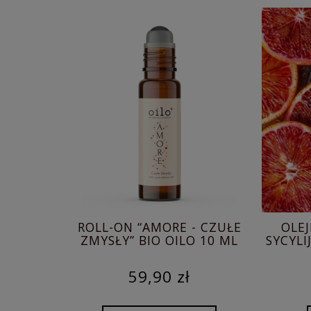
CZUŁE
OLEJEK POMARAŃCZOWY /
OL
10 ML
SYCYLIJSKA POMARAŃCZA OILO
KAMFO
BIO 5 ML
44,90 zł