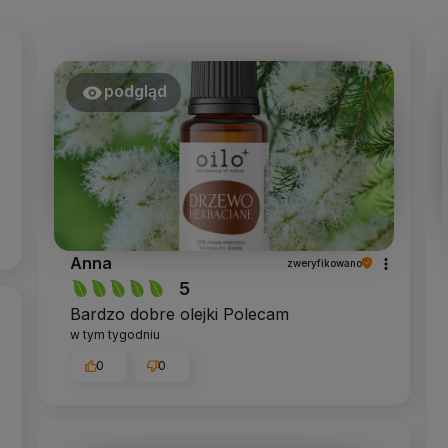
podgląd
Anna
zweryfikowano
5
Bardzo dobre olejki Polecam
w tym tygodniu
0
0