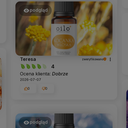
podgląd
Teresa
zweryfikowano
4
Ocena klienta:
Dobrze
2026-07-07
0
0
podgląd