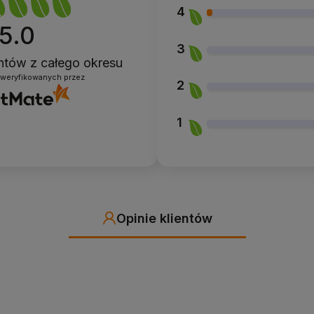
4
5.0
3
entów
z całego okresu
zweryfikowanych przez
2
1
Opinie klientów