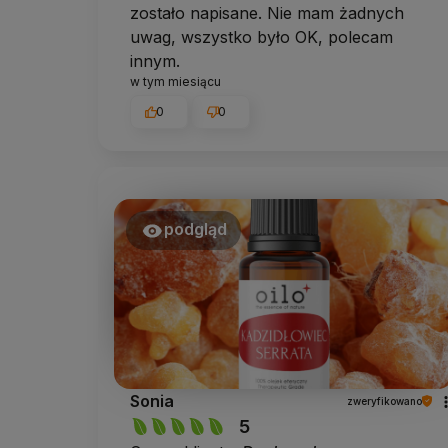
zostało napisane. Nie mam żadnych
uwag, wszystko było OK, polecam
innym.
w tym miesiącu
0
0
podgląd
Sonia
zweryfikowano
5