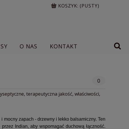
KOSZYK:
(PUSTY)
RSY
O NAS
KONTAKT
0
yseptyczne
,
terapeutyczna jakość
,
właściwości
,
 i mocny zapach - drzewny i lekko balsamiczny. Ten
ie przez Indian, aby wspomagać duchową łączność.