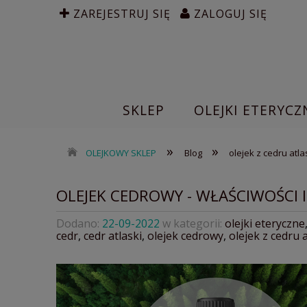
ZAREJESTRUJ SIĘ
ZALOGUJ SIĘ
SKLEP
OLEJKI ETERYCZ
»
»
OLEJKOWY SKLEP
Blog
olejek z cedru atl
OLEJEK CEDROWY - WŁAŚCIWOŚCI 
Dodano:
22-09-2022
w kategorii:
olejki eteryczne
cedr
,
cedr atlaski
,
olejek cedrowy
,
olejek z cedru 