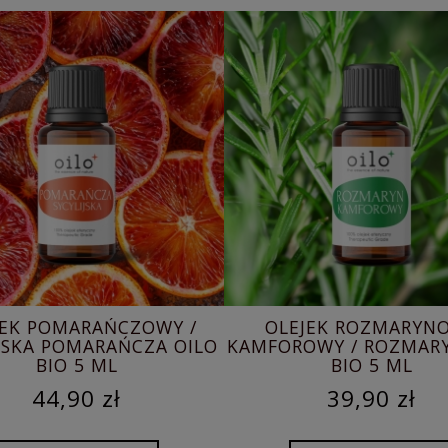
EJEK ROZMARYNOWY
DYFUZOR
ROWY / ROZMARYN OILO
AROMATERAPEUTYCZ
BIO 5 ML
SAMOCHODU - DREWNI
LAWĄ + ENERGIA
39,90 zł
77,00 zł
Cena regularna:
99,00 z
Najniższa cena:
49,90 z