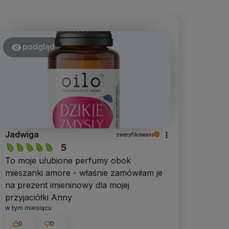
podgląd
Jadwiga
zweryfikowano
5
To moje ulubione perfumy obok
mieszanki amore - właśnie zamówiłam je
na prezent imieninowy dla mojej
przyjaciółki Anny
w tym miesiącu
0
0