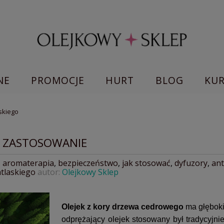
NE
PROMOCJE
HURT
BLOG
KU
askiego
I ZASTOSOWANIE
,
aromaterapia
,
bezpieczeństwo
,
jak stosować
,
dyfuzory
,
ant
atlaskiego
autor:
Olejkowy Sklep
Olejek z kory drzewa cedrowego
ma głęboki
odprężający olejek stosowany był tradycyjn