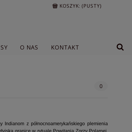
KOSZYK:
(PUSTY)
RSY
O NAS
KONTAKT
0
 Indianom z północnoamerykańskiego plemienia
yjską granicę w rytuale Powitania Zorzy Polarnej.