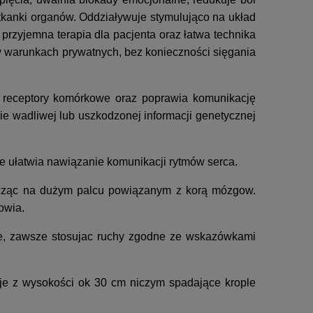
 tkanki organów. Oddziaływuje stymulująco na układ
przyjemna terapia dla pacjenta oraz łatwa technika
 warunkach prywatnych, bez konieczności sięgania
a receptory komórkowe oraz poprawia komunikację
ie wadliwej lub uszkodzonej informacji genetycznej
e ułatwia nawiązanie komunikacji rytmów serca.
ończąc na dużym palcu powiązanym z korą mózgow.
owia.
tnie, zawsze stosujac ruchy zgodne ze wskazówkami
ąc je z wysokości ok 30 cm niczym spadające krople