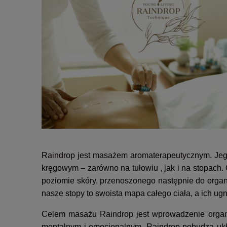
Raindrop jest masażem aromaterapeutycznym. Jego
kręgowym – zarówno na tułowiu , jak i na stopach. 
poziomie skóry, przenoszonego następnie do organó
nasze stopy to swoista mapa całego ciała, a ich ug
Celem masażu Raindrop jest wprowadzenie organiz
mentalnym i emocjonalnym. Raindrop pobudza ukła