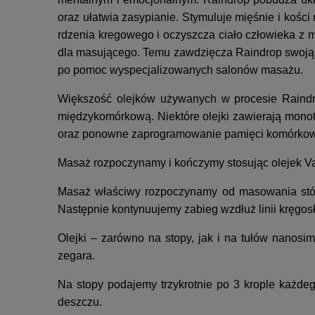
oraz ułatwia zasypianie. Stymuluje mięśnie i kośc
rdzenia kregowego i oczyszcza ciało człowieka z m
dla masującego. Temu zawdzięcza Raindrop swoją 
po pomoc wyspecjalizowanych salonów masażu.
Większość olejków używanych w procesie Raindro
międzykomórkową. Niektóre olejki zawierają monote
oraz ponowne zaprogramowanie pamięci komórkow
Masaż rozpoczynamy i kończymy stosując olejek Va
Masaż właściwy rozpoczynamy od masowania stóp 
Następnie kontynuujemy zabieg wzdłuż linii kręgosł
Olejki – zarówno na stopy, jak i na tułów nanosi
zegara.
Na stopy podajemy trzykrotnie po 3 krople każdego
deszczu.