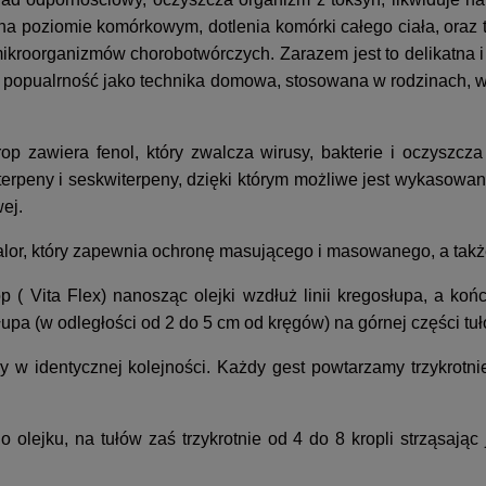
i na poziomie komórkowym, dotlenia komórki całego ciała, oraz
ikroorganizmów chorobotwórczych. Zarazem jest to delikatna i 
popualrność jako technika domowa, stosowana w rodzinach, w
p zawiera fenol, który zwalcza wirusy, bakterie i oczyszcz
rpeny i seskwiterpeny, dzięki którym możliwe jest wykasowan
ej.
lor, który zapewnia ochronę masującego i masowanego, a takż
( Vita Flex) nanosząc olejki wzdłuż linii kregosłupa, a k
upa (w odległości od 2 do 5 cm od kręgów) na górnej części tuł
my w identycznej kolejności. Każdy gest powtarzamy trzykro
 olejku, na tułów zaś trzykrotnie od 4 do 8 kropli strząsaj