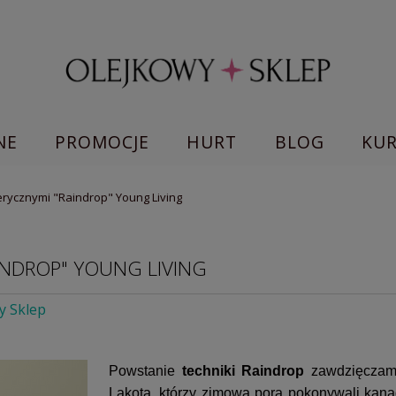
NE
PROMOCJE
HURT
BLOG
KU
erycznymi "Raindrop" Young Living
INDROP" YOUNG LIVING
y Sklep
Powstanie
techniki Raindrop
zawdzięczamy
Lakota, którzy zimową porą pokonywali kanad