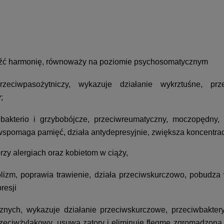
eźć harmonię, równoważy na poziomie psychosomatycznym
y,przeciwpasożytniczy, wykazuje działanie wykrztuśne, p
;
 bakterio i grzybobójcze, przeciwreumatyczny, moczopędny,
pomaga pamięć, działa antydepresyjnie, zwiększa koncentracj
zy alergiach oraz kobietom w ciąży,
olizm, poprawia trawienie, działa przeciwskurczowo, pobudza
resji
cznych, wykazuje działanie przeciwskurczowe, przeciwbakteryj
przeciwżylakowy, usuwa zatory i eliminuje flegmę zgromadzon