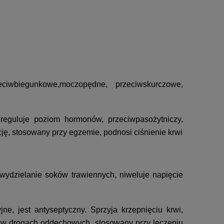
rzeciwbiegunkowe,moczopędne, przeciwskurczowe,
 reguluje poziom hormonów, przeciwpasożytniczy,
ę, stosowany przy egzemie, podnosi ciśnienie krwi
 wydzielanie soków trawiennych, niweluje napięcie
ne, jest antyseptyczny. Sprzyja krzepnięciu krwi,
ą w drogach oddechowych, stosowany przy leczeniu