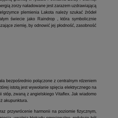
nergią zorzy naładowane jest zarazem uzdrawiającą
ielgrzymce plemienia Lakota należy szukać źródeł
ałym świecie jako Raindrop , która symbolicznie
aszające ziemię, by odnowić jej płodność, zasobność
ała bezpośrednio połączone z centralnym rdzeniem
órej istotą jest wywołanie spięcia elektrycznego na
i stóp, zwaną z angielskiego Vitaflex. Jak wiadomo
iż akupunktura.
raz przywrócenie harmonii na poziomie fizycznym,
ięcia, uwalnia blokady emocjonalne, redukuje ból