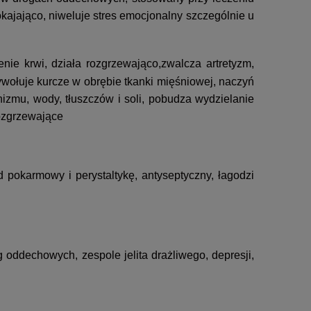
kajająco, niweluje stres emocjonalny szczególnie u
nie krwi, działa rozgrzewająco,zwalcza artretyzm,
wołuje kurcze w obrębie tkanki mięśniowej, naczyń
zmu, wody, tłuszczów i soli, pobudza wydzielanie
rozgrzewające
d pokarmowy i perystaltykę, antyseptyczny, łagodzi
 oddechowych, zespole jelita drażliwego, depresji,