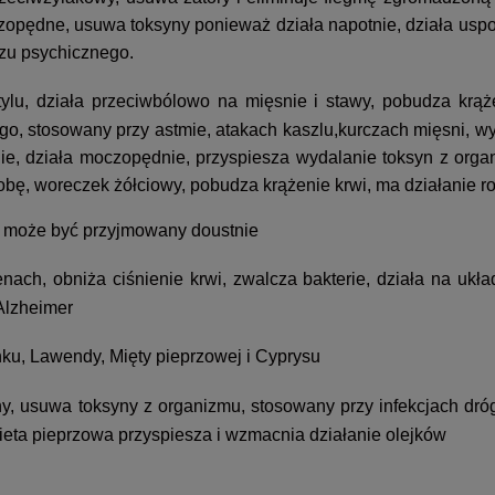
czopędne, usuwa toksyny ponieważ działa napotnie, działa uspo
azu psychicznego.
tylu, działa przeciwbólowo na mięsnie i stawy, pobudza krąże
, stosowany przy astmie, atakach kaszlu,kurczach mięsni, wy
, działa moczopędnie, przyspiesza wydalanie toksyn z organi
obę, woreczek żółciowy, pobudza krążenie krwi, ma działanie 
e może być przyjmowany doustnie
nach, obniża ciśnienie krwi, zwalcza bakterie, działa na ukła
Alzheimer
nku, Lawendy, Mięty pieprzowej i Cyprysu
y, usuwa toksyny z organizmu, stosowany przy infekcjach dróg
eta pieprzowa przyspiesza i wzmacnia działanie olejków