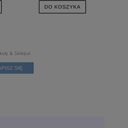
N
DO KOSZYKA
koły & Sklepu!
APISZ SIĘ