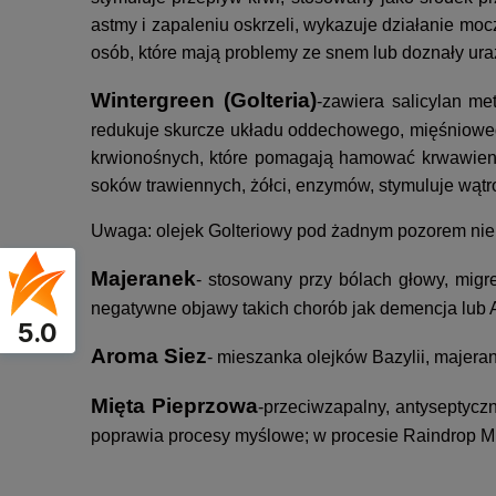
astmy i zapaleniu oskrzeli, wykazuje działanie mo
osób, które mają problemy ze snem lub doznały ur
Wintergreen (Golteria)
-zawiera salicylan me
redukuje skurcze układu oddechowego, mięśniowego
krwionośnych, które pomagają hamować krwawienie
soków trawiennych, żółci, enzymów, stymuluje wątr
Uwaga: olejek Golteriowy pod żadnym pozorem ni
Majeranek
- stosowany przy bólach głowy, migre
negatywne objawy takich chorób jak demencja lub 
5.0
Aroma Siez
- mieszanka olejków Bazylii, majera
Mięta Pieprzowa
-przeciwzapalny, antyseptyczn
poprawia procesy myślowe; w procesie Raindrop Mi