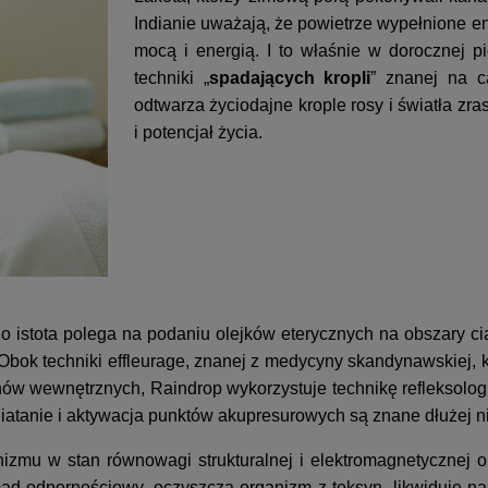
Indianie uważają, że powietrze wypełnione e
mocą i energią. I to właśnie w dorocznej p
techniki „
spadających kropli
” znanej na c
odtwarza życiodajne krople rosy i światła zr
i potencjał życia.
 istota polega na podaniu olejków eterycznych na obszary ci
Obok techniki effleurage, znanej z medycyny skandynawskiej, kt
w wewnętrznych, Raindrop wykorzystuje technikę refleksologi
niatanie i aktywacja punktów akupresurowych są znane dłużej n
mu w stan równowagi strukturalnej i elektromagnetycznej o
d odpornościowy, oczyszcza organizm z toksyn, likwiduje nap