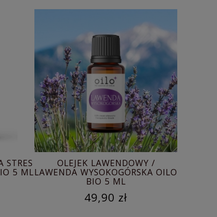
A STRES
OLEJEK LAWENDOWY /
IO 5 ML
LAWENDA WYSOKOGÓRSKA OILO
AROMA
BIO 5 ML
SAMOC
49,90 zł
C