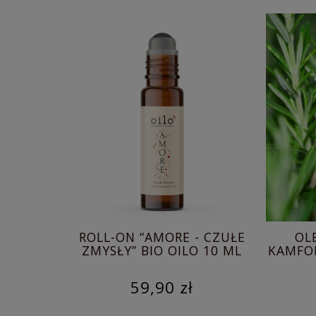
OWY /
ROLL-ON “AMORE - CZUŁE
OL
ZA OILO
ZMYSŁY” BIO OILO 10 ML
KAMFO
59,90 zł