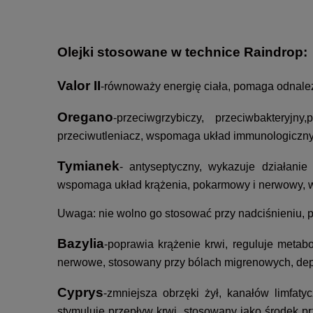
Olejki stosowane w technice Raindrop:
Valor II
-równoważy energię ciała, pomaga odnal
Oregano
-przeciwgrzybiczy, przeciwbakteryjn
przeciwutleniacz, wspomaga układ immunologiczny
Tymianek
- antyseptyczny, wykazuje działanie
wspomaga układ krążenia, pokarmowy i nerwowy, ws
Uwaga: nie wolno go stosować przy nadciśnieniu, pr
Bazylia
-poprawia krążenie krwi, reguluje metab
nerwowe, stosowany przy bólach migrenowych, dep
Cyprys
-zmniejsza obrzęki żył, kanałów limfaty
stymuluje przepływ krwi, stosowany jako środek 