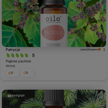
Patrycja
zweryfikowano
5
Pięknie pachnie
dzisiaj
0
0
podgląd