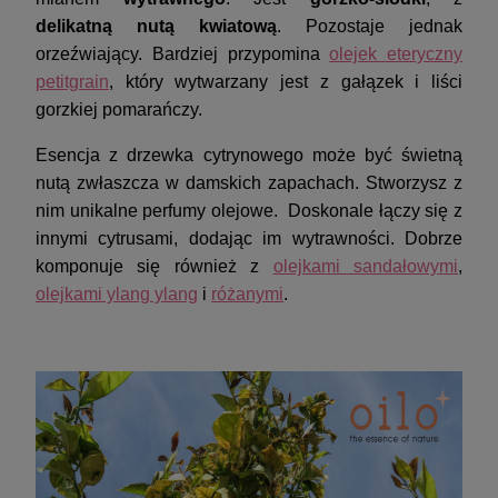
delikatną nutą kwiatową
. Pozostaje jednak
orzeźwiający. Bardziej przypomina
olejek eteryczny
petitgrain
, który wytwarzany jest z gałązek i liści
gorzkiej pomarańczy.
Esencja z drzewka cytrynowego może być świetną
nutą zwłaszcza w damskich zapachach. Stworzysz z
nim unikalne perfumy olejowe. Doskonale łączy się z
innymi cytrusami, dodając im wytrawności. Dobrze
komponuje się również z
olejkami sandałowymi
,
olejkami ylang ylang
i
różanymi
.