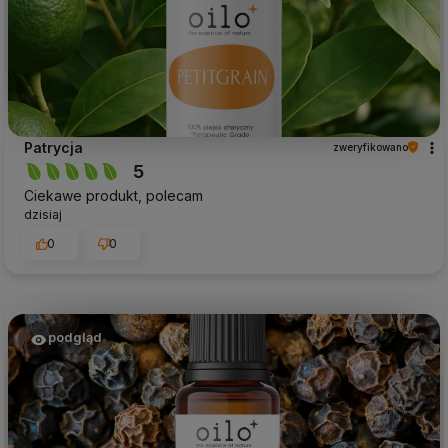
Patrycja
zweryfikowano
5
Ciekawe produkt, polecam
dzisiaj
0
0
podgląd