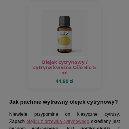
Olejek cytrynowy /
cytryna kwaśna Oilo Bio 5
ml
44,90 zł
Jak pachnie wytrawny olejek cytrynowy?
Niewiele przypomina on klasyczne cytrusy.
Zapach
olejku z drzewka cytrynowego
określany jest
mianem
wytrawnego
. Jest
gorzko-słodki
, z