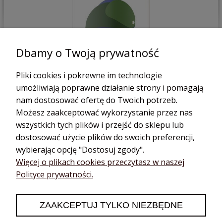
Patrycja
zweryfikowano
Dbamy o Twoją prywatność
5
bardzo dobry produkt, trzymam w lodówce i schładzam się
Pliki cookies i pokrewne im technologie
w upały.
umożliwiają poprawne działanie strony i pomagają
dzisiaj
nam dostosować ofertę do Twoich potrzeb.
0
0
Możesz zaakceptować wykorzystanie przez nas
wszystkich tych plików i przejść do sklepu lub
dostosować użycie plików do swoich preferencji,
wybierając opcję "Dostosuj zgody".
podgląd
Więcej o plikach cookies przeczytasz w naszej
Polityce prywatności.
ZAAKCEPTUJ TYLKO NIEZBĘDNE