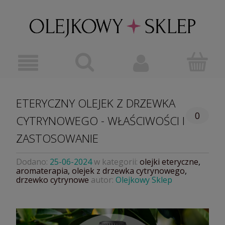
ETERYCZNY OLEJEK Z DRZEWKA
0
CYTRYNOWEGO - WŁAŚCIWOŚCI I
ZASTOSOWANIE
Dodano:
25-06-2024
w kategorii:
olejki eteryczne
,
aromaterapia
,
olejek z drzewka cytrynowego
,
drzewko cytrynowe
autor:
Olejkowy Sklep