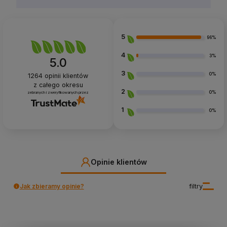
5
96%
4
3%
5.0
3
0%
1264
opinii klientów
z całego okresu
2
0%
zebranych i zweryfikowanych przez
1
0%
Opinie klientów
Jak zbieramy opinie?
filtry